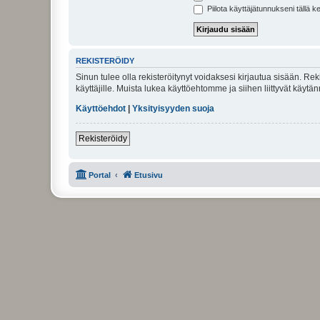
Piilota käyttäjätunnukseni tällä k
REKISTERÖIDY
Sinun tulee olla rekisteröitynyt voidaksesi kirjautua sisään. Rek
käyttäjille. Muista lukea käyttöehtomme ja siihen liittyvät käy
Käyttöehdot
|
Yksityisyyden suoja
Rekisteröidy
Portal
Etusivu