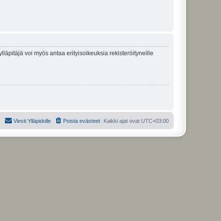
lläpitäjä voi myös antaa erityisoikeuksia rekisteröityneille
Viesti Ylläpidolle
Poista evästeet
Kaikki ajat ovat
UTC+03:00