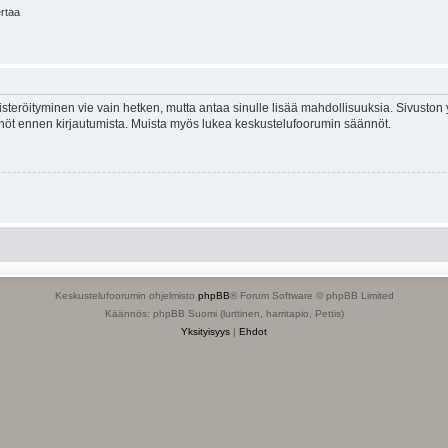
ertaa
isteröityminen vie vain hetken, mutta antaa sinulle lisää mahdollisuuksia. Sivuston y
tännöt ennen kirjautumista. Muista myös lukea keskustelufoorumin säännöt.
Keskustelufoorumin ohjelmisto
phpBB
® Forum Software © phpBB Limited
Käännös: phpBB Suomi (lurttinen, harritapio, Pettis)
Yksityisyys
|
Ehdot