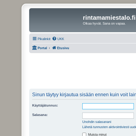
rintamamiestalo.fi
Olkaa hyvät. Sana on vapaa.
Pikalinkit
UKK
Portal
Etusivu
Sinun täytyy kirjautua sisään ennen kuin voit laina
Käyttäjätunnus:
Salasana:
Unohdin salasanani
Lähetä tunnusten aktivointiviesti uud
Muista minut