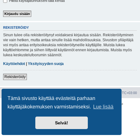
Piilota käyttäjätunnukseni tällä kertaa
REKISTERÖIDY
Sinun tulee olla rekisteröitynyt voidaksesi kirjautua sisään. Rekisteröityminen
vie vain hetken, mutta antaa sinulle lisää mahdollisuuksia. Sivuston ylläpitäjä
voi myös antaa erityisoikeuksia rekisteröityneille käyttäjille. Muista lukea
käyttöehtomme ja siihen liittyvät käytännöt ennen kirjautumista. Muista myös
lukea keskustelufoorumin säännöt.
Käyttöehdot
|
Yksityisyyden suoja
Rekisteröidy
Portal
Etusivu
Kaikki ajat ovat
UTC+03:00
Tämä sivusto käyttää evästeitä parhaan
Keskustelufoorumin ohjelmisto
phpBB
® Forum Software © phpBB Limited
käyttäjäkokemuksen varmistamiseksi.
Lue lisää
Käännös: phpBB Suomi (lurttinen, harritapio, Pettis)
Yksityisyys
|
Ehdot
Selvä!