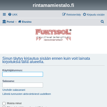
rintamamiestalo.fi
UKK
Rekisteröidy
Kirjaudu sisään
E
Portal
Etusivu
t
s
i
Sinun täytyy kirjautua sisään ennen kuin voit lainata
kirjoituksia tällä alueella.
Käyttäjätunnus:
Salasana:
Unohdin salasanani
Lähetä tunnusten aktivointiviesti uudelleen
Muista minut