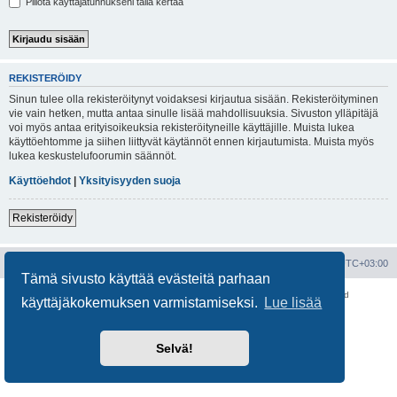
Piilota käyttäjätunnukseni tällä kertaa
REKISTERÖIDY
Sinun tulee olla rekisteröitynyt voidaksesi kirjautua sisään. Rekisteröityminen
vie vain hetken, mutta antaa sinulle lisää mahdollisuuksia. Sivuston ylläpitäjä
voi myös antaa erityisoikeuksia rekisteröityneille käyttäjille. Muista lukea
käyttöehtomme ja siihen liittyvät käytännöt ennen kirjautumista. Muista myös
lukea keskustelufoorumin säännöt.
Käyttöehdot
|
Yksityisyyden suoja
Rekisteröidy
Portal
Etusivu
Kaikki ajat ovat
UTC+03:00
Tämä sivusto käyttää evästeitä parhaan
Keskustelufoorumin ohjelmisto
phpBB
® Forum Software © phpBB Limited
käyttäjäkokemuksen varmistamiseksi.
Lue lisää
Käännös: phpBB Suomi (lurttinen, harritapio, Pettis)
Yksityisyys
|
Ehdot
Selvä!