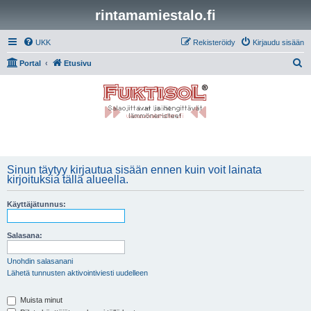
rintamamiestalo.fi
UKK
Rekisteröidy
Kirjaudu sisään
E
Portal
Etusivu
t
s
i
Sinun täytyy kirjautua sisään ennen kuin voit lainata
kirjoituksia tällä alueella.
Käyttäjätunnus:
Salasana:
Unohdin salasanani
Lähetä tunnusten aktivointiviesti uudelleen
Muista minut