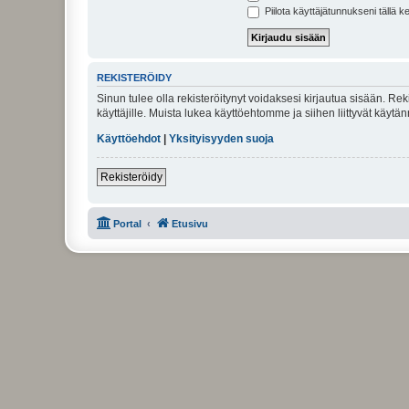
Piilota käyttäjätunnukseni tällä k
REKISTERÖIDY
Sinun tulee olla rekisteröitynyt voidaksesi kirjautua sisään. Rek
käyttäjille. Muista lukea käyttöehtomme ja siihen liittyvät käy
Käyttöehdot
|
Yksityisyyden suoja
Rekisteröidy
Portal
Etusivu