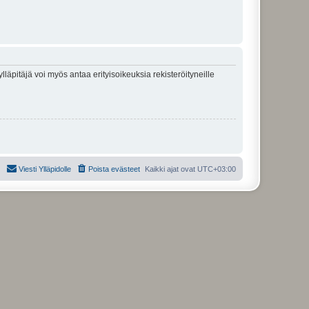
lläpitäjä voi myös antaa erityisoikeuksia rekisteröityneille
Viesti Ylläpidolle
Poista evästeet
Kaikki ajat ovat
UTC+03:00