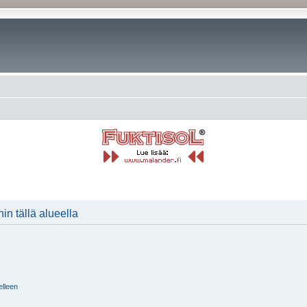
in tällä alueella
elleen