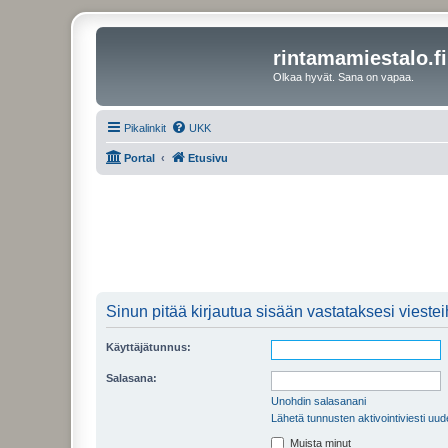
rintamamiestalo.fi
Olkaa hyvät. Sana on vapaa.
Pikalinkit
UKK
Portal
Etusivu
Sinun pitää kirjautua sisään vastataksesi viesteih
Käyttäjätunnus:
Salasana:
Unohdin salasanani
Lähetä tunnusten aktivointiviesti uud
Muista minut