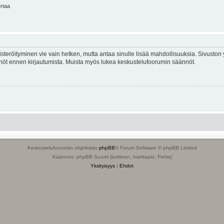
ertaa
isteröityminen vie vain hetken, mutta antaa sinulle lisää mahdollisuuksia. Sivuston y
tännöt ennen kirjautumista. Muista myös lukea keskustelufoorumin säännöt.
Keskustelufoorumin ohjelmisto
phpBB
® Forum Software © phpBB Limited
Käännös: phpBB Suomi (lurttinen, harritapio, Pettis)
Yksityisyys
|
Ehdot