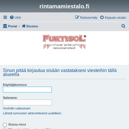
rintamamiestalo.fi
UKK
Rekisteröidy
Kirjaudu sisään
E
Portal
Etusivu
t
s
i
Sinun pitää kirjautua sisään vastataksesi viesteihin tällä
alueella
Käyttäjätunnus:
Salasana:
Unohdin salasanani
Lähetä tunnusten aktivointiviesti uudelleen
Muista minut