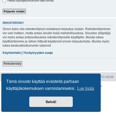
Piilota käyttäjätunnukseni tällä kertaa
REKISTERÖIDY
Sinun tulee olla rekisteröitynyt voidaksesi kirjautua sisään. Rekisteröityminen
vie vain hetken, mutta antaa sinulle lisää mahdollisuuksia. Sivuston ylläpitäjä
voi myös antaa erityisoikeuksia rekisteröityneille käyttäjille. Muista lukea
käyttöehtomme ja siihen liittyvät käytännöt ennen kirjautumista. Muista myös
lukea keskustelufoorumin säännöt.
Käyttöehdot
|
Yksityisyyden suoja
Rekisteröidy
Portal
Etusivu
Kaikki ajat ovat
UTC+03:00
Tämä sivusto käyttää evästeitä parhaan
Keskustelufoorumin ohjelmisto
phpBB
® Forum Software © phpBB Limited
käyttäjäkokemuksen varmistamiseksi.
Lue lisää
Käännös: phpBB Suomi (lurttinen, harritapio, Pettis)
Yksityisyys
|
Ehdot
Selvä!