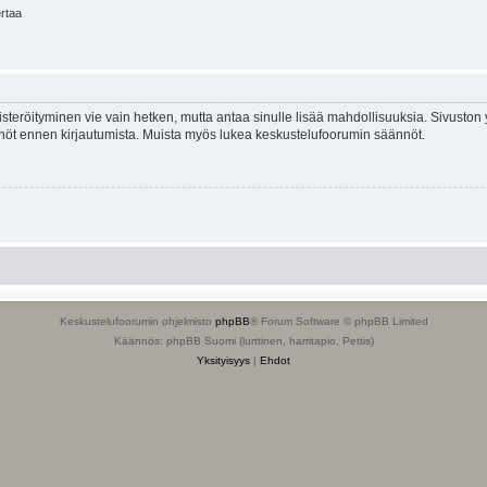
ertaa
isteröityminen vie vain hetken, mutta antaa sinulle lisää mahdollisuuksia. Sivuston y
tännöt ennen kirjautumista. Muista myös lukea keskustelufoorumin säännöt.
Keskustelufoorumin ohjelmisto
phpBB
® Forum Software © phpBB Limited
Käännös: phpBB Suomi (lurttinen, harritapio, Pettis)
Yksityisyys
|
Ehdot