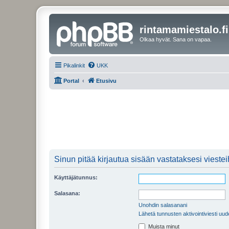
rintamamiestalo.fi
Olkaa hyvät. Sana on vapaa.
Pikalinkit
UKK
Portal
Etusivu
Sinun pitää kirjautua sisään vastataksesi viesteih
Käyttäjätunnus:
Salasana:
Unohdin salasanani
Lähetä tunnusten aktivointiviesti uud
Muista minut