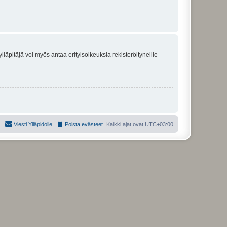
lläpitäjä voi myös antaa erityisoikeuksia rekisteröityneille
Viesti Ylläpidolle
Poista evästeet
Kaikki ajat ovat
UTC+03:00