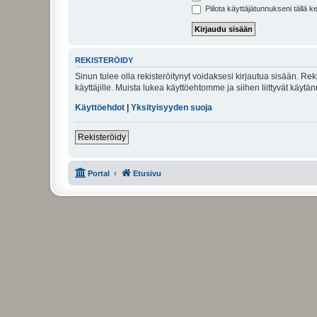
Piilota käyttäjätunnukseni tällä k
REKISTERÖIDY
Sinun tulee olla rekisteröitynyt voidaksesi kirjautua sisään. Rek
käyttäjille. Muista lukea käyttöehtomme ja siihen liittyvät käy
Käyttöehdot
|
Yksityisyyden suoja
Rekisteröidy
Portal
Etusivu