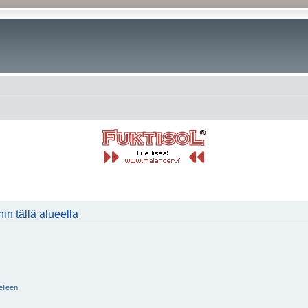
in tällä alueella
elleen