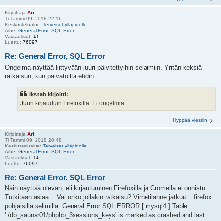
Kirjoittaja
Ari
Ti Tammi 09, 2018 22:16
Keskustelualue:
Terveiset ylläpidolle
Aihe:
General Error, SQL Error
Vastaukset:
14
Luettu:
76097
Re: General Error, SQL Error
Ongelma näyttää liittyvään juuri päivitettyihin selaimiin. Yritän keksiä
ratkaisun, kun päivätöiltä ehdin.
iksnah kirjoitti:
Juuri kirjauduin Firefoxilla. Ei ongelmia.
Hyppää viestiin
Kirjoittaja
Ari
Ti Tammi 09, 2018 20:48
Keskustelualue:
Terveiset ylläpidolle
Aihe:
General Error, SQL Error
Vastaukset:
14
Luettu:
76097
Re: General Error, SQL Error
Näin näyttää olevan, eli kirjautuminen Firefoxilla ja Cromella ei onnistu.
Tutkitaan asiaa... Vai onko jollakin ratkaisu? Virhetilanne jatkuu... firefox
pohjaisilla selimilla: General Error SQL ERROR [ mysql4 ] Table
'./db_saunar01/phpbb_3sessions_keys' is marked as crashed and last