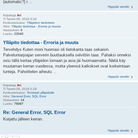
(automatic?) r ...
Hyppää viestiin
Kirjoittaja
Ari
Ti Tammi 09, 2018 0:34
Keskustelualue:
Ylläpidon tiedotteet
Aihe:
Ylläpito tiedottaa - Erroria ja muuta
Vastaukset:
0
Luettu:
22040
Ylläpito tiedottaa - Erroria ja muuta
Tervehdys Kuten moni huomasi oli tietokanta taas sekaisin.
Palveluntarjoajan serverin buuttauksella selvittiin taas. Pahaksi onneksi
osiu tällä kertaa ylläpidon lomaan ja asia jäi huomaamatta. Näitä käy
muutaman kerran vuodessa, mutta yleensä katkokset ovat korkeintaan
tunteja. Pahoittelen aiheutu ...
Hyppää viestiin
Kirjoittaja
Ari
Ti Tammi 09, 2018 0:29
Keskustelualue:
Terveiset ylläpidolle
Aihe:
General Error, SQL Error
Vastaukset:
14
Luettu:
76097
Re: General Error, SQL Error
Korjattu jälleen kerran.
Hyppää viestiin