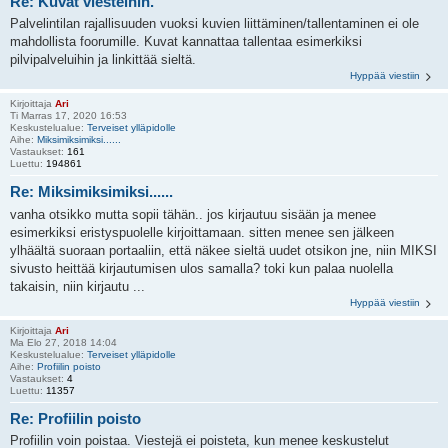
Re: Kuvat viesteihin.
Palvelintilan rajallisuuden vuoksi kuvien liittäminen/tallentaminen ei ole
mahdollista foorumille. Kuvat kannattaa tallentaa esimerkiksi
pilvipalveluihin ja linkittää sieltä.
Hyppää viestiin
Kirjoittaja
Ari
Ti Marras 17, 2020 16:53
Keskustelualue:
Terveiset ylläpidolle
Aihe:
Miksimiksimiksi......
Vastaukset:
161
Luettu:
194861
Re: Miksimiksimiksi......
vanha otsikko mutta sopii tähän.. jos kirjautuu sisään ja menee
esimerkiksi eristyspuolelle kirjoittamaan. sitten menee sen jälkeen
ylhäältä suoraan portaaliin, että näkee sieltä uudet otsikon jne, niin MIKSI
sivusto heittää kirjautumisen ulos samalla? toki kun palaa nuolella
takaisin, niin kirjautu ...
Hyppää viestiin
Kirjoittaja
Ari
Ma Elo 27, 2018 14:04
Keskustelualue:
Terveiset ylläpidolle
Aihe:
Profiilin poisto
Vastaukset:
4
Luettu:
11357
Re: Profiilin poisto
Profiilin voin poistaa. Viestejä ei poisteta, kun menee keskustelut