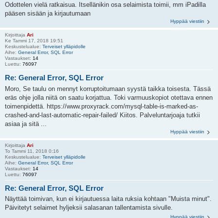
Odottelen vielä ratkaisua. Itsellänikin osa selaimista toimii, mm iPadilla
pääsen sisään ja kirjautumaan
Hyppää viestiin
Kirjoittaja
Ari
Ke Tammi 17, 2018 19:51
Keskustelualue:
Terveiset ylläpidolle
Aihe:
General Error, SQL Error
Vastaukset:
14
Luettu:
76097
Re: General Error, SQL Error
Moro, Se taulu on mennyt korruptoitumaan syystä taikka toisesta. Tässä
eräs ohje jolla niitä on saatu korjattua. Toki varmuuskopiot otettava ennen
toimenpidettä. https://www.proxyrack.com/mysql-table-is-marked-as-
crashed-and-last-automatic-repair-failed/ Kiitos. Palveluntarjoaja tutkii
asiaa ja sitä ...
Hyppää viestiin
Kirjoittaja
Ari
To Tammi 11, 2018 0:16
Keskustelualue:
Terveiset ylläpidolle
Aihe:
General Error, SQL Error
Vastaukset:
14
Luettu:
76097
Re: General Error, SQL Error
Näyttää toimivan, kun ei kirjautuessa laita ruksia kohtaan "Muista minut".
Päivitetyt selaimet hyljeksii salasanan tallentamista sivulle.
Hyppää viestiin