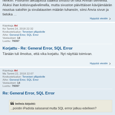
henkiin. Foorumin alkuajoista saakka sivusto on ollut Anvian serverillä.
Aluksi ihan kotisivupalvelimella, mutta sivuston päivittäisen kävijämäärän
noustua satoihin ja sivulatausten määrän tuhansiin, siirsi Anvia sivun ja
tietoka ...
Hyppää viestiin
Kirjoittaja
Ari
Ke Tammi 24, 2018 22:32
Keskustelualue:
Terveiset ylläpidolle
Aihe:
General Error, SQL Error
Vastaukset:
14
Luettu:
76097
Korjattu - Re: General Error, SQL Error
Tänään tuli ilmoitus, että vika korjattu. Nyt näyttää toimivan.
Hyppää viestiin
Kirjoittaja
Ari
Ma Tammi 22, 2018 22:07
Keskustelualue:
Terveiset ylläpidolle
Aihe:
General Error, SQL Error
Vastaukset:
14
Luettu:
76097
Re: General Error, SQL Error
lmfmis kirjoitti:
...poistin iPadista salasanat mutta SQL errror jatkuu edelleen?