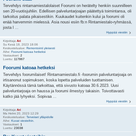
Tervehdys rintamamiestalolaiset Foorumi on herätelty henkiin suunnilleen
sen 20-vuotisjuhliin. Edellisen palveluntarjoajan päätettyä toimintansa, oli
tarkoitus palata pikaisestikin. Kuukaudet kuitenkin kului ja foorumi oli
enää harvemmin mielessä. Asia nousi esiin fb:n Rintamiestalo-ryhmässä,
josta l ...
Hyppää viestiin
Kirjoittaja
Ari
Su Kesä 18, 2023 18:06
Keskustelualue:
Remontointi yleisesti
Aihe:
Foorumi katoaa hetkeksi
Vastaukset:
2
Luettu:
117867
Foorumi katoaa hetkeksi
Tervehdys foorumilaiset! Rintamamiestalo.fi -foorumin palveluntarjoaja on
irtisanonut sopimuksen, koska lopetta palveluiden tuottamisen.
Käytännössä tämä tarkoittaa, että sivusto katoaa 30.6.2023. Uusi
palveluntarjoaja on haussa ja foorumi ilmestyy takaisin. Toivottavasti
katko jää lyhyeksi. Sopivaa ...
Hyppää viestiin
Kirjoittaja
Ari
Ma Helmi 20, 2023 12:29
Keskustelualue:
Terveiset ylläpidolle
Aihe:
Kuvat viesteihin.
Vastaukset:
1
Luettu:
23038