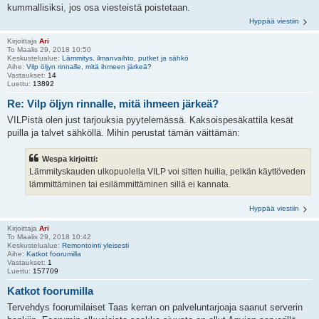
kummallisiksi, jos osa viesteistä poistetaan.
Hyppää viestiin
Kirjoittaja
Ari
To Maalis 29, 2018 10:50
Keskustelualue:
Lämmitys, ilmanvaihto, putket ja sähkö
Aihe:
Vilp öljyn rinnalle, mitä ihmeen järkeä?
Vastaukset:
14
Luettu:
13892
Re: Vilp öljyn rinnalle, mitä ihmeen järkeä?
VILPistä olen just tarjouksia pyytelemässä. Kaksoispesäkattila kesät
puilla ja talvet sähköllä. Mihin perustat tämän väittämän:
Wespa kirjoitti:
Lämmityskauden ulkopuolella VILP voi sitten huilia, pelkän käyttöveden
lämmittäminen tai esilämmittäminen sillä ei kannata.
Hyppää viestiin
Kirjoittaja
Ari
To Maalis 29, 2018 10:42
Keskustelualue:
Remontointi yleisesti
Aihe:
Katkot foorumilla
Vastaukset:
1
Luettu:
157709
Katkot foorumilla
Tervehdys foorumilaiset Taas kerran on palveluntarjoaja saanut serverin