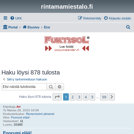
rintamamiestalo.fi
UKK
Rekisteröidy
Kirjaudu sisään
E
Portal
Etusivu
Etsi
t
s
i
Haku löysi 878 tulosta
Siirry tarkennettuun hakuun
Etsi
Tarkennettu haku
Sivu
1
/
59
1
2
3
4
5
59
Seuraava
Haku löysi 878 tulosta
…
Kirjoittaja
Ari
To Marras 28, 2024 16:09
Keskustelualue:
Remontointi yleisesti
Aihe:
Foorumi elää!
Vastaukset:
11
Luettu:
20385
Foorumi elää!