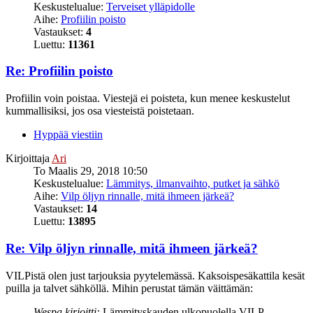
Keskustelualue:
Terveiset ylläpidolle
Aihe:
Profiilin poisto
Vastaukset:
4
Luettu:
11361
Re: Profiilin poisto
Profiilin voin poistaa. Viestejä ei poisteta, kun menee keskustelut
kummallisiksi, jos osa viesteistä poistetaan.
Hyppää viestiin
Kirjoittaja
Ari
To Maalis 29, 2018 10:50
Keskustelualue:
Lämmitys, ilmanvaihto, putket ja sähkö
Aihe:
Vilp öljyn rinnalle, mitä ihmeen järkeä?
Vastaukset:
14
Luettu:
13895
Re: Vilp öljyn rinnalle, mitä ihmeen järkeä?
VILPistä olen just tarjouksia pyytelemässä. Kaksoispesäkattila kesät
puilla ja talvet sähköllä. Mihin perustat tämän väittämän:
Wespa kirjoitti:
Lämmityskauden ulkopuolella VILP