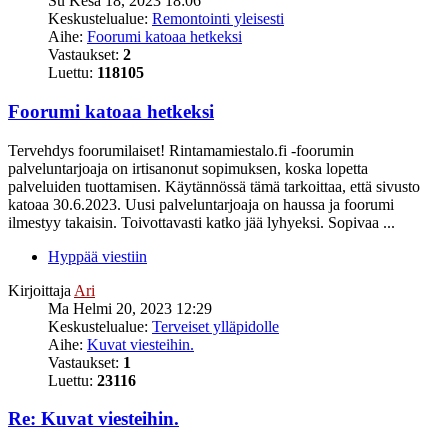
Su Kesä 18, 2023 18:06
Keskustelualue:
Remontointi yleisesti
Aihe:
Foorumi katoaa hetkeksi
Vastaukset:
2
Luettu:
118105
Foorumi katoaa hetkeksi
Tervehdys foorumilaiset! Rintamamiestalo.fi -foorumin
palveluntarjoaja on irtisanonut sopimuksen, koska lopetta
palveluiden tuottamisen. Käytännössä tämä tarkoittaa, että sivusto
katoaa 30.6.2023. Uusi palveluntarjoaja on haussa ja foorumi
ilmestyy takaisin. Toivottavasti katko jää lyhyeksi. Sopivaa ...
Hyppää viestiin
Kirjoittaja
Ari
Ma Helmi 20, 2023 12:29
Keskustelualue:
Terveiset ylläpidolle
Aihe:
Kuvat viesteihin.
Vastaukset:
1
Luettu:
23116
Re: Kuvat viesteihin.