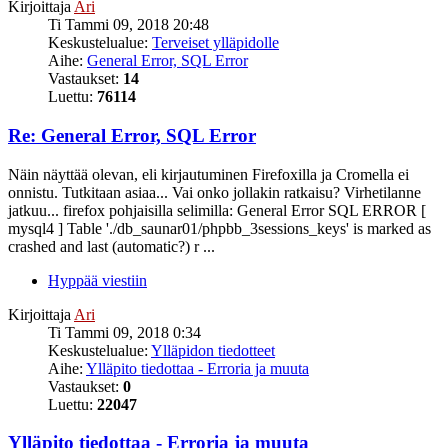
Kirjoittaja
Ari
Ti Tammi 09, 2018 20:48
Keskustelualue:
Terveiset ylläpidolle
Aihe:
General Error, SQL Error
Vastaukset:
14
Luettu:
76114
Re: General Error, SQL Error
Näin näyttää olevan, eli kirjautuminen Firefoxilla ja Cromella ei
onnistu. Tutkitaan asiaa... Vai onko jollakin ratkaisu? Virhetilanne
jatkuu... firefox pohjaisilla selimilla: General Error SQL ERROR [
mysql4 ] Table './db_saunar01/phpbb_3sessions_keys' is marked as
crashed and last (automatic?) r ...
Hyppää viestiin
Kirjoittaja
Ari
Ti Tammi 09, 2018 0:34
Keskustelualue:
Ylläpidon tiedotteet
Aihe:
Ylläpito tiedottaa - Erroria ja muuta
Vastaukset:
0
Luettu:
22047
Ylläpito tiedottaa - Erroria ja muuta