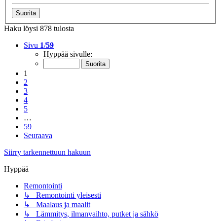
Haku löysi 878 tulosta
Sivu
1
/
59
Hyppää sivulle:
1
2
3
4
5
…
59
Seuraava
Siirry tarkennettuun hakuun
Hyppää
Remontointi
↳ Remontointi yleisesti
↳ Maalaus ja maalit
↳ Lämmitys, ilmanvaihto, putket ja sähkö