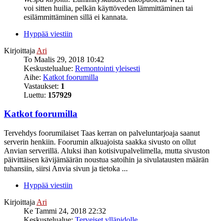
voi sitten huilia, pelkän käyttöveden lämmittäminen tai
esilämmittäminen sillä ei kannata.
Hyppää viestiin
Kirjoittaja
Ari
To Maalis 29, 2018 10:42
Keskustelualue:
Remontointi yleisesti
Aihe:
Katkot foorumilla
Vastaukset:
1
Luettu:
157929
Katkot foorumilla
Tervehdys foorumilaiset Taas kerran on palveluntarjoaja saanut
serverin henkiin. Foorumin alkuajoista saakka sivusto on ollut
Anvian serverillä. Aluksi ihan kotisivupalvelimella, mutta sivuston
päivittäisen kävijämäärän noustua satoihin ja sivulatausten määrän
tuhansiin, siirsi Anvia sivun ja tietoka ...
Hyppää viestiin
Kirjoittaja
Ari
Ke Tammi 24, 2018 22:32
Keskustelualue:
Terveiset ylläpidolle