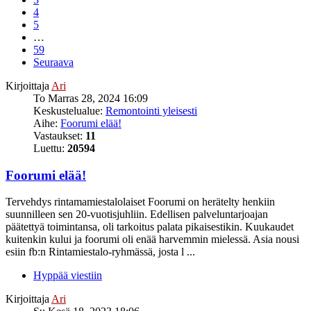
4
5
…
59
Seuraava
Kirjoittaja
Ari
To Marras 28, 2024 16:09
Keskustelualue:
Remontointi yleisesti
Aihe:
Foorumi elää!
Vastaukset:
11
Luettu:
20594
Foorumi elää!
Tervehdys rintamamiestalolaiset Foorumi on herätelty henkiin
suunnilleen sen 20-vuotisjuhliin. Edellisen palveluntarjoajan
päätettyä toimintansa, oli tarkoitus palata pikaisestikin. Kuukaudet
kuitenkin kului ja foorumi oli enää harvemmin mielessä. Asia nousi
esiin fb:n Rintamiestalo-ryhmässä, josta l ...
Hyppää viestiin
Kirjoittaja
Ari