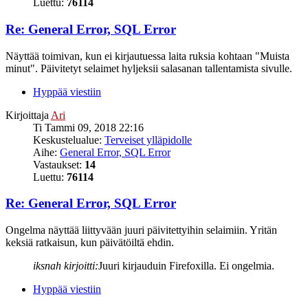
Luettu:
76114
Re: General Error, SQL Error
Näyttää toimivan, kun ei kirjautuessa laita ruksia kohtaan "Muista
minut". Päivitetyt selaimet hyljeksii salasanan tallentamista sivulle.
Hyppää viestiin
Kirjoittaja
Ari
Ti Tammi 09, 2018 22:16
Keskustelualue:
Terveiset ylläpidolle
Aihe:
General Error, SQL Error
Vastaukset:
14
Luettu:
76114
Re: General Error, SQL Error
Ongelma näyttää liittyvään juuri päivitettyihin selaimiin. Yritän
keksiä ratkaisun, kun päivätöiltä ehdin.
iksnah kirjoitti:
Juuri kirjauduin Firefoxilla. Ei ongelmia.
Hyppää viestiin