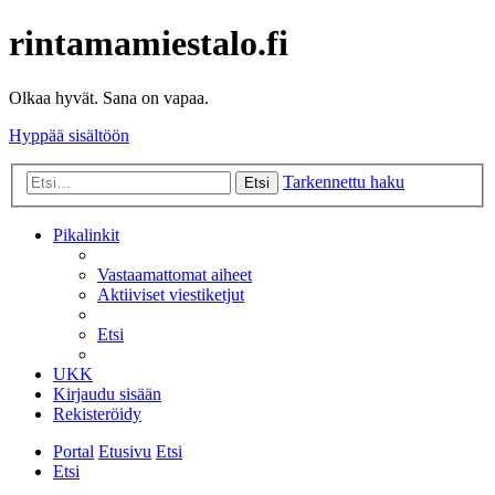
rintamamiestalo.fi
Olkaa hyvät. Sana on vapaa.
Hyppää sisältöön
Tarkennettu haku
Etsi
Pikalinkit
Vastaamattomat aiheet
Aktiiviset viestiketjut
Etsi
UKK
Kirjaudu sisään
Rekisteröidy
Portal
Etusivu
Etsi
Etsi