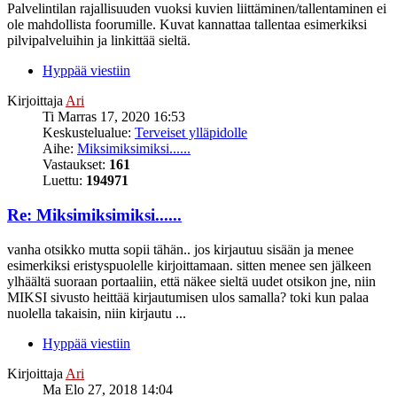
Palvelintilan rajallisuuden vuoksi kuvien liittäminen/tallentaminen ei
ole mahdollista foorumille. Kuvat kannattaa tallentaa esimerkiksi
pilvipalveluihin ja linkittää sieltä.
Hyppää viestiin
Kirjoittaja
Ari
Ti Marras 17, 2020 16:53
Keskustelualue:
Terveiset ylläpidolle
Aihe:
Miksimiksimiksi......
Vastaukset:
161
Luettu:
194971
Re: Miksimiksimiksi......
vanha otsikko mutta sopii tähän.. jos kirjautuu sisään ja menee
esimerkiksi eristyspuolelle kirjoittamaan. sitten menee sen jälkeen
ylhäältä suoraan portaaliin, että näkee sieltä uudet otsikon jne, niin
MIKSI sivusto heittää kirjautumisen ulos samalla? toki kun palaa
nuolella takaisin, niin kirjautu ...
Hyppää viestiin
Kirjoittaja
Ari
Ma Elo 27, 2018 14:04