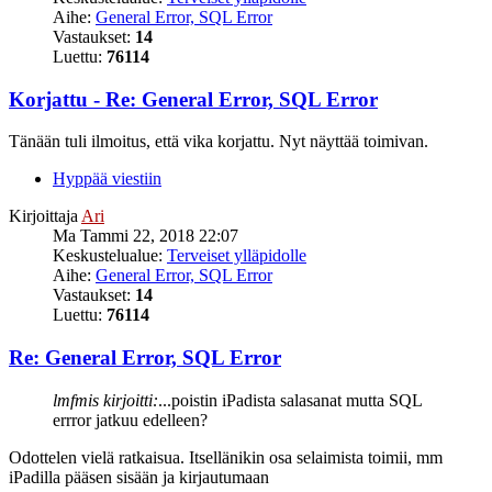
Aihe:
General Error, SQL Error
Vastaukset:
14
Luettu:
76114
Korjattu - Re: General Error, SQL Error
Tänään tuli ilmoitus, että vika korjattu. Nyt näyttää toimivan.
Hyppää viestiin
Kirjoittaja
Ari
Ma Tammi 22, 2018 22:07
Keskustelualue:
Terveiset ylläpidolle
Aihe:
General Error, SQL Error
Vastaukset:
14
Luettu:
76114
Re: General Error, SQL Error
lmfmis kirjoitti:
...poistin iPadista salasanat mutta SQL
errror jatkuu edelleen?
Odottelen vielä ratkaisua. Itsellänikin osa selaimista toimii, mm
iPadilla pääsen sisään ja kirjautumaan