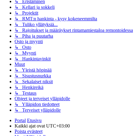
↳ Eristäminen
↳ Kellari ja sokkeli
↳ Projektit
↳ RMT:n hankinta - kysy kokeneemmilta
↳ Tuliko yllätyksiä...
↳ Rajoitukset ja määräykset rintamamiestaloa remontoidessa
↳ Piha ja puutarha
Osto ja myynti
↳ Osto
↳ Myynti
↳ Hankintavinkit
Muut
↳ Yleistä höpinää
↳ Sisustusnurkka
↳ Sekalaiset niksit
↳ Henkireikä
↳ Testaus
Ohjeet ja terveiset ylläpidolle
↳ Ylläpidon tiedotteet
↳ Terveiset ylläpidolle
Portal
Etusivu
Kaikki ajat ovat
UTC+03:00
Poista evästeet