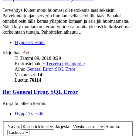
Tervehdys Kuten moni huomasi oli tietokanta taas sekaisin.
Palveluntarjoajan serverin buuttauksella selvittiin taas. Pahaksi
onneksi osiu tällä kertaa ylläpidon lomaan ja asia jäi huomaamatta.
Näitä käy muutaman kerran vuodessa, mutta yleensä katkokset ovat
korkeintaan tunteja. Pahoittelen aiheutu ...
Hyppää viestiin
Kirjoittaja
Ari
Ti Tammi 09, 2018 0:29
Keskustelualue:
Terveiset ylläpidolle
Aihe:
General Error, SQL Error
Vastaukset:
14
Luettu:
76114
Re: General Error, SQL Error
Korjattu jälleen kerran.
Hyppää viestiin
Näytä:
Järjestä:
Suunta: