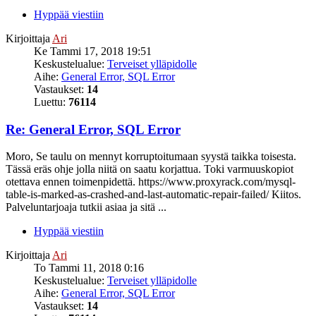
Hyppää viestiin
Kirjoittaja
Ari
Ke Tammi 17, 2018 19:51
Keskustelualue:
Terveiset ylläpidolle
Aihe:
General Error, SQL Error
Vastaukset:
14
Luettu:
76114
Re: General Error, SQL Error
Moro, Se taulu on mennyt korruptoitumaan syystä taikka toisesta.
Tässä eräs ohje jolla niitä on saatu korjattua. Toki varmuuskopiot
otettava ennen toimenpidettä. https://www.proxyrack.com/mysql-
table-is-marked-as-crashed-and-last-automatic-repair-failed/ Kiitos.
Palveluntarjoaja tutkii asiaa ja sitä ...
Hyppää viestiin
Kirjoittaja
Ari
To Tammi 11, 2018 0:16
Keskustelualue:
Terveiset ylläpidolle
Aihe:
General Error, SQL Error
Vastaukset:
14