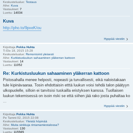
Keskustelualue:
Testaus
Aihe:
Kuva
Vastaukset:
7
Luettu:
14034
Kuva
http://pho.to/9pxeK/ou
Hyppää viestiin
Kirjoittaja
Pekka Huhta
Ti Elo 18, 2015 15:28
Keskustelualue:
Remontointi yleisesti
Aihe:
Kurkistusluukun sahaaminen yläkerran kattoon
Vastaukset:
14
Luettu:
11052
Re: Kurkistusluukun sahaaminen yläkerran kattoon
Pistosahalla menee helposti, nopeasti ja turvallisesti, eikä naloistakaan
tule kipinävaaraa. Tosin ehdottaisin etttä luukun voisi tehdä talon päätyyn
ulkopuolelle, silloin ei tarvitsisi tuskailla eristyksen kanssa. Tuollaisen
luukun tekemisessä on isoin riski se että siihen jää rako josta puhaltaa ko
...
Hyppää viestiin
Kirjoittaja
Pekka Huhta
Pe Tammi 02, 2015 22:08
Keskustelualue:
Yleistä höpinää
Aihe:
Muita sinkkuja rintamamiestalossa?
Vastaukset:
130
Luettu:
115565