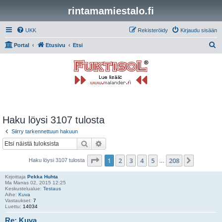
rintamamiestalo.fi
UKK
Rekisteröidy
Kirjaudu sisään
E
Portal
Etusivu
Etsi
t
s
i
Haku löysi 3107 tulosta
Siirry tarkennettuun hakuun
Etsi
Tarkennettu haku
Sivu
1
/
208
1
2
3
4
5
208
Seuraav
Haku löysi 3107 tulosta
…
Kirjoittaja
Pekka Huhta
Ma Marras 02, 2015 12:25
Keskustelualue:
Testaus
Aihe:
Kuva
Vastaukset:
7
Luettu:
14034
Re: Kuva