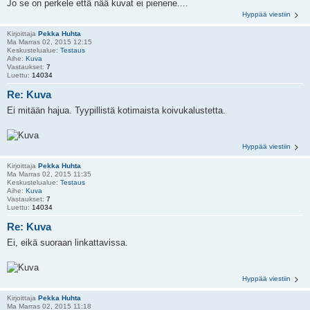
Jo se on perkele että nää kuvat ei pienene....
Hyppää viestiin
Kirjoittaja
Pekka Huhta
Ma Marras 02, 2015 12:15
Keskustelualue:
Testaus
Aihe:
Kuva
Vastaukset:
7
Luettu:
14034
Re: Kuva
Ei mitään hajua. Tyypillistä kotimaista koivukalustetta.
Hyppää viestiin
Kirjoittaja
Pekka Huhta
Ma Marras 02, 2015 11:35
Keskustelualue:
Testaus
Aihe:
Kuva
Vastaukset:
7
Luettu:
14034
Re: Kuva
Ei, eikä suoraan linkattavissa.
Hyppää viestiin
Kirjoittaja
Pekka Huhta
Ma Marras 02, 2015 11:18