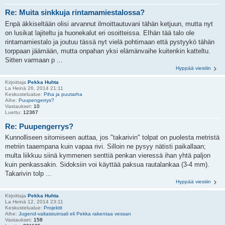
Re: Muita sinkkuja rintamamiestalossa?
Enpä äkkiseltään olisi arvannut ilmoittautuvani tähän ketjuun, mutta nyt
on lusikat lajiteltu ja huonekalut eri osoitteissa. EIhän tää talo ole
rintamamiestalo ja joutuu tässä nyt vielä pohtimaan että pystyykö tähän
torppaan jäämään, mutta onpahan yksi elämänvaihe kuitenkin katteltu.
Sitten varmaan p ...
Hyppää viestiin
Kirjoittaja
Pekka Huhta
La Heinä 26, 2014 21:11
Keskustelualue:
Piha ja puutarha
Aihe:
Puupengerrys?
Vastaukset:
10
Luettu:
12367
Re: Puupengerrys?
Kunnolliseen sitomiseen auttaa, jos "takarivin" tolpat on puolesta metristä
metriin taaempana kuin vapaa rivi. Silloin ne pysyy nätisti paikallaan;
multa liikkuu siinä kymmenen senttiä penkan vieressä ihan yhtä paljon
kuin penkassakin. Sidoksiin voi käyttää paksua rautalankaa (3-4 mm).
Takarivin tolp ...
Hyppää viestiin
Kirjoittaja
Pekka Huhta
La Heinä 12, 2014 23:11
Keskustelualue:
Projektit
Aihe:
Jugend-valtaistuinsali eli Pekka rakentaa vessan
Vastaukset:
158