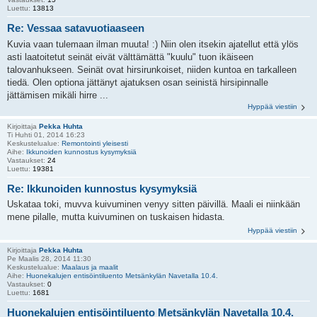
Luettu:
13813
Re: Vessaa satavuotiaaseen
Kuvia vaan tulemaan ilman muuta! :) Niin olen itsekin ajatellut että ylös
asti laatoitetut seinät eivät välttämättä "kuulu" tuon ikäiseen
talovanhukseen. Seinät ovat hirsirunkoiset, niiden kuntoa en tarkalleen
tiedä. Olen optiona jättänyt ajatuksen osan seinistä hirsipinnalle
jättämisen mikäli hirre ...
Hyppää viestiin
Kirjoittaja
Pekka Huhta
Ti Huhti 01, 2014 16:23
Keskustelualue:
Remontointi yleisesti
Aihe:
Ikkunoiden kunnostus kysymyksiä
Vastaukset:
24
Luettu:
19381
Re: Ikkunoiden kunnostus kysymyksiä
Uskataa toki, muvva kuivuminen venyy sitten päivillä. Maali ei niinkään
mene pilalle, mutta kuivuminen on tuskaisen hidasta.
Hyppää viestiin
Kirjoittaja
Pekka Huhta
Pe Maalis 28, 2014 11:30
Keskustelualue:
Maalaus ja maalit
Aihe:
Huonekalujen entisöintiluento Metsänkylän Navetalla 10.4.
Vastaukset:
0
Luettu:
1681
Huonekalujen entisöintiluento Metsänkylän Navetalla 10.4.