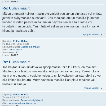
Luettu:
10487
Re: Uulan maalit
Mä en ymmärrä kuinka maalin pysymistä puulankun pinnassa voi mitata
jotenkin nykymaaleja suosivasti. Jos maalaat lankun maalilla ja katsot
kahden vuoden päästä miltä lankku näyttää niin ei sitä tulosta voi
hirveästi manipuloida. Ymmärrätkö sellaisen skenaarion missä maali A
hiipuu ja haalistuu vähit ...
Hyppää viestiin
Kirjoittaja
Pekka Huhta
Pe Huhti 04, 2014 12:49
Keskustelualue:
Maalaus ja maalit
Aihe:
Uulan maalit
Vastaukset:
12
Luettu:
10487
Re: Uulan maalit
Jos käytät Uulan sinkkivalkoispohjamaalia, niin kuukausi on maksimi.
Muuten pinta lasittuu niin kovaksi että pintamaali ei pysy. Kokemuksia
tosin ei ole uudesta vesiohenteisesta sinkkivalkoismaalista, ehkä se voi
olla kolme kuukautta. Mutta vanhalla maalilla liian pitkä maalausväli
kostautuu aina ja ...
Hyppää viestiin
Kirjoittaja
Pekka Huhta
To Huhti 03, 2014 15:47
Keskustelualue:
Remontointi yleisesti
Aihe:
Vessaa satavuotiaaseen
Vastaukset:
15