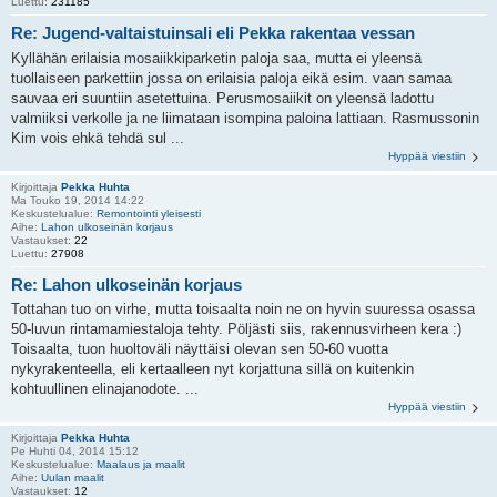
Luettu:
231185
Re: Jugend-valtaistuinsali eli Pekka rakentaa vessan
Kyllähän erilaisia mosaiikkiparketin paloja saa, mutta ei yleensä
tuollaiseen parkettiin jossa on erilaisia paloja eikä esim. vaan samaa
sauvaa eri suuntiin asetettuina. Perusmosaiikit on yleensä ladottu
valmiiksi verkolle ja ne liimataan isompina paloina lattiaan. Rasmussonin
Kim vois ehkä tehdä sul ...
Hyppää viestiin
Kirjoittaja
Pekka Huhta
Ma Touko 19, 2014 14:22
Keskustelualue:
Remontointi yleisesti
Aihe:
Lahon ulkoseinän korjaus
Vastaukset:
22
Luettu:
27908
Re: Lahon ulkoseinän korjaus
Tottahan tuo on virhe, mutta toisaalta noin ne on hyvin suuressa osassa
50-luvun rintamamiestaloja tehty. Pöljästi siis, rakennusvirheen kera :)
Toisaalta, tuon huoltoväli näyttäisi olevan sen 50-60 vuotta
nykyrakenteella, eli kertaalleen nyt korjattuna sillä on kuitenkin
kohtuullinen elinajanodote. ...
Hyppää viestiin
Kirjoittaja
Pekka Huhta
Pe Huhti 04, 2014 15:12
Keskustelualue:
Maalaus ja maalit
Aihe:
Uulan maalit
Vastaukset:
12