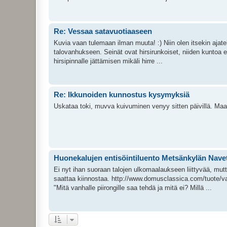
Re: Vessaa satavuotiaaseen
Kuvia vaan tulemaan ilman muuta! :) Niin olen itsekin ajatell
talovanhukseen. Seinät ovat hirsirunkoiset, niiden kuntoa e
hirsipinnalle jättämisen mikäli hirre ...
Re: Ikkunoiden kunnostus kysymyksiä
Uskataa toki, muvva kuivuminen venyy sitten päivillä. Maal
Huonekalujen entisöintiluento Metsänkylän Naveta
Ei nyt ihan suoraan talojen ulkomaalaukseen liittyvää, mut
saattaa kiinnostaa. http://www.domusclassica.com/tuote/
"Mitä vanhalle piirongille saa tehdä ja mitä ei? Millä ...