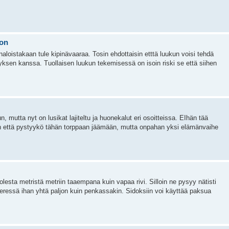
oon
 naloistakaan tule kipinävaaraa. Tosin ehdottaisin etttä luukun voisi tehdä
ristyksen kanssa. Tuollaisen luukun tekemisessä on isoin riski se että siihen
, mutta nyt on lusikat lajiteltu ja huonekalut eri osoitteissa. EIhän tää
aan että pystyykö tähän torppaan jäämään, mutta onpahan yksi elämänvaihe
olesta metristä metriin taaempana kuin vapaa rivi. Silloin ne pysyy nätisti
ieressä ihan yhtä paljon kuin penkassakin. Sidoksiin voi käyttää paksua