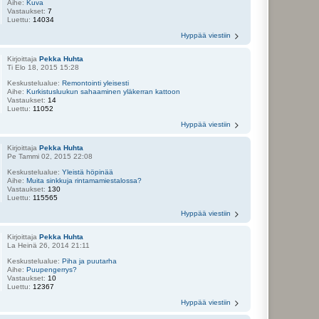
Aihe:
Kuva
Vastaukset:
7
Luettu:
14034
Hyppää viestiin
Kirjoittaja
Pekka Huhta
Ti Elo 18, 2015 15:28
Keskustelualue:
Remontointi yleisesti
Aihe:
Kurkistusluukun sahaaminen yläkerran kattoon
Vastaukset:
14
Luettu:
11052
Hyppää viestiin
Kirjoittaja
Pekka Huhta
Pe Tammi 02, 2015 22:08
Keskustelualue:
Yleistä höpinää
Aihe:
Muita sinkkuja rintamamiestalossa?
Vastaukset:
130
Luettu:
115565
Hyppää viestiin
Kirjoittaja
Pekka Huhta
La Heinä 26, 2014 21:11
Keskustelualue:
Piha ja puutarha
Aihe:
Puupengerrys?
Vastaukset:
10
Luettu:
12367
Hyppää viestiin