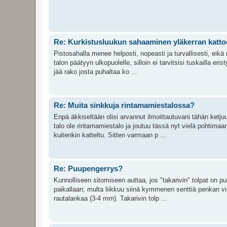
Re: Kurkistusluukun sahaaminen yläkerran katt
Pistosahalla menee helposti, nopeasti ja turvallisesti, eikä
talon päätyyn ulkopuolelle, silloin ei tarvitsisi tuskailla e
jää rako josta puhaltaa ko ...
Re: Muita sinkkuja rintamamiestalossa?
Enpä äkkiseltään olisi arvannut ilmoittautuvani tähän ketjuun
talo ole rintamamiestalo ja joutuu tässä nyt vielä pohtim
kuitenkin katteltu. Sitten varmaan p ...
Re: Puupengerrys?
Kunnolliseen sitomiseen auttaa, jos "takarivin" tolpat on pu
paikallaan; multa liikkuu siinä kymmenen senttiä penkan v
rautalankaa (3-4 mm). Takarivin tolp ...