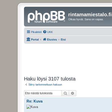
rintamamiestalo.fi
Olkaa hyvät. Sana on vapaa.
Pikalinkit
UKK
Portal
Etusivu
Etsi
Haku löysi 3107 tulosta
Siirry tarkennettuun hakuun
Etsi
Tarkennettu haku
Re: Kuva