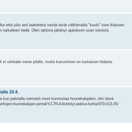
ut että ylös asti laatoitetut seinät eivät välttämättä "kuulu" tuon ikäiseen
n tarkalleen tiedä. Olen optiona jättänyt ajatuksen osan seinistä
i ei niinkään mene pilalle, mutta kuivuminen on tuskaisen hidasta.
lla 10.4.
ta kun palstalla varmasti moni kunnostaa huonekalujakin, niin tämä
vanhojen-huonekalujen-pintak%C3%A4sittelyt-pekka-huhta/970-013-25/