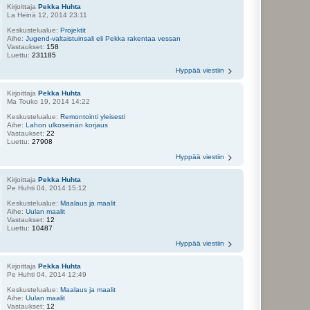
Kirjoittaja
Pekka Huhta
La Heinä 12, 2014 23:11
Keskustelualue:
Projektit
Aihe:
Jugend-valtaistuinsali eli Pekka rakentaa vessan
Vastaukset:
158
Luettu:
231185
Hyppää viestiin
Kirjoittaja
Pekka Huhta
Ma Touko 19, 2014 14:22
Keskustelualue:
Remontointi yleisesti
Aihe:
Lahon ulkoseinän korjaus
Vastaukset:
22
Luettu:
27908
Hyppää viestiin
Kirjoittaja
Pekka Huhta
Pe Huhti 04, 2014 15:12
Keskustelualue:
Maalaus ja maalit
Aihe:
Uulan maalit
Vastaukset:
12
Luettu:
10487
Hyppää viestiin
Kirjoittaja
Pekka Huhta
Pe Huhti 04, 2014 12:49
Keskustelualue:
Maalaus ja maalit
Aihe:
Uulan maalit
Vastaukset:
12