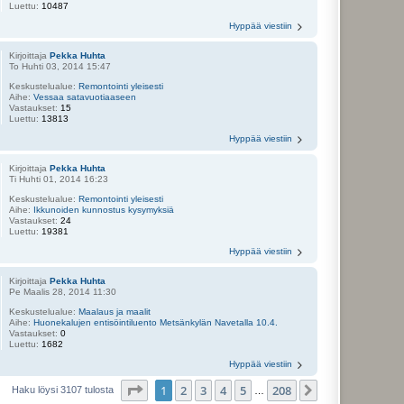
Luettu:
10487
Hyppää viestiin
Kirjoittaja
Pekka Huhta
To Huhti 03, 2014 15:47
Keskustelualue:
Remontointi yleisesti
Aihe:
Vessaa satavuotiaaseen
Vastaukset:
15
Luettu:
13813
Hyppää viestiin
Kirjoittaja
Pekka Huhta
Ti Huhti 01, 2014 16:23
Keskustelualue:
Remontointi yleisesti
Aihe:
Ikkunoiden kunnostus kysymyksiä
Vastaukset:
24
Luettu:
19381
Hyppää viestiin
Kirjoittaja
Pekka Huhta
Pe Maalis 28, 2014 11:30
Keskustelualue:
Maalaus ja maalit
Aihe:
Huonekalujen entisöintiluento Metsänkylän Navetalla 10.4.
Vastaukset:
0
Luettu:
1682
Hyppää viestiin
Sivu
1
/
208
1
2
3
4
5
208
Seuraava
Haku löysi 3107 tulosta
…