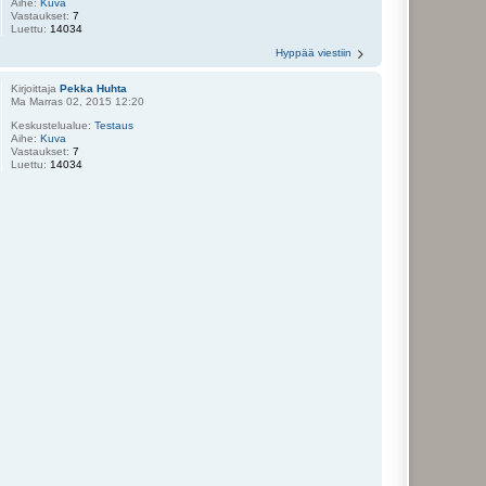
Aihe:
Kuva
Vastaukset:
7
Luettu:
14034
Hyppää viestiin
Kirjoittaja
Pekka Huhta
Ma Marras 02, 2015 12:20
Keskustelualue:
Testaus
Aihe:
Kuva
Vastaukset:
7
Luettu:
14034