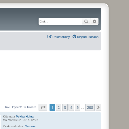
Etsi
Tarkennettu haku
Rekisteröidy
Kirjaudu sisään
Sivu
1
/
208
1
2
3
4
5
208
Seuraava
Haku löysi 3107 tulosta
…
Kirjoittaja
Pekka Huhta
Ma Marras 02, 2015 12:25
Keskustelualue:
Testaus