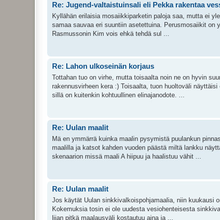
Re: Jugend-valtaistuinsali eli Pekka rakentaa ve
Kyllähän erilaisia mosaiikkiparketin paloja saa, mutta ei yle
samaa sauvaa eri suuntiin asetettuina. Perusmosaiikit on yl
Rasmussonin Kim vois ehkä tehdä sul ...
Re: Lahon ulkoseinän korjaus
Tottahan tuo on virhe, mutta toisaalta noin ne on hyvin suu
rakennusvirheen kera :) Toisaalta, tuon huoltoväli näyttäisi
sillä on kuitenkin kohtuullinen elinajanodote. ...
Re: Uulan maalit
Mä en ymmärrä kuinka maalin pysymistä puulankun pinnass
maalilla ja katsot kahden vuoden päästä miltä lankku näyttä
skenaarion missä maali A hiipuu ja haalistuu vähit ...
Re: Uulan maalit
Jos käytät Uulan sinkkivalkoispohjamaalia, niin kuukausi on
Kokemuksia tosin ei ole uudesta vesiohenteisesta sinkkival
liian pitkä maalausväli kostautuu aina ja ...