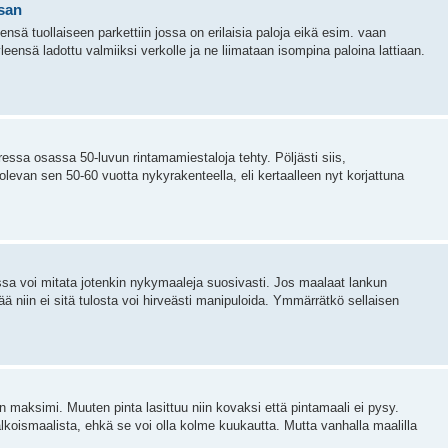
ssan
ensä tuollaiseen parkettiin jossa on erilaisia paloja eikä esim. vaan
eensä ladottu valmiiksi verkolle ja ne liimataan isompina paloina lattiaan.
ressa osassa 50-luvun rintamamiestaloja tehty. Pöljästi siis,
 olevan sen 50-60 vuotta nykyrakenteella, eli kertaalleen nyt korjattuna
a voi mitata jotenkin nykymaaleja suosivasti. Jos maalaat lankun
ä niin ei sitä tulosta voi hirveästi manipuloida. Ymmärrätkö sellaisen
 maksimi. Muuten pinta lasittuu niin kovaksi että pintamaali ei pysy.
koismaalista, ehkä se voi olla kolme kuukautta. Mutta vanhalla maalilla