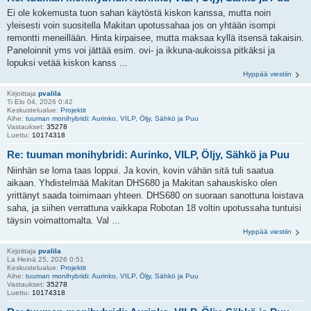
Ei ole kokemusta tuon sahan käytöstä kiskon kanssa, mutta noin
yleisesti voin suositella Makitan upotussahaa jos on yhtään isompi
remontti meneillään. Hinta kirpaisee, mutta maksaa kyllä itsensä takaisin.
Paneloinnit yms voi jättää esim. ovi- ja ikkuna-aukoissa pitkäksi ja
lopuksi vetää kiskon kanss ...
Hyppää viestiin
Kirjoittaja
pvalila
Ti Elo 04, 2026 0:42
Keskustelualue:
Projektit
Aihe:
tuuman monihybridi: Aurinko, VILP, Öljy, Sähkö ja Puu
Vastaukset:
35278
Luettu:
10174318
Re: tuuman monihybridi: Aurinko, VILP, Öljy, Sähkö ja Puu
Niinhän se loma taas loppui. Ja kovin, kovin vähän sitä tuli saatua
aikaan. Yhdistelmää Makitan DHS680 ja Makitan sahauskisko olen
yrittänyt saada toimimaan yhteen. DHS680 on suoraan sanottuna loistava
saha, ja siihen verrattuna vaikkapa Robotan 18 voltin upotussaha tuntuisi
täysin voimattomalta. Val ...
Hyppää viestiin
Kirjoittaja
pvalila
La Heinä 25, 2026 0:51
Keskustelualue:
Projektit
Aihe:
tuuman monihybridi: Aurinko, VILP, Öljy, Sähkö ja Puu
Vastaukset:
35278
Luettu:
10174318