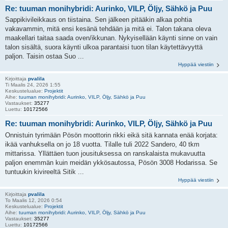
Re: tuuman monihybridi: Aurinko, VILP, Öljy, Sähkö ja Puu
Sappikivileikkaus on tiistaina. Sen jälkeen pitääkin alkaa pohtia
vakavammin, mitä ensi kesänä tehdään ja mitä ei. Talon takana oleva
maakellari taitaa saada oven/ikkunan. Nykyisellään käynti sinne on vain
talon sisältä, suora käynti ulkoa parantaisi tuon tilan käytettävyyttä
paljon. Taisin ostaa Suo ...
Hyppää viestiin
Kirjoittaja
pvalila
Ti Maalis 24, 2026 1:55
Keskustelualue:
Projektit
Aihe:
tuuman monihybridi: Aurinko, VILP, Öljy, Sähkö ja Puu
Vastaukset:
35277
Luettu:
10172566
Re: tuuman monihybridi: Aurinko, VILP, Öljy, Sähkö ja Puu
Onnistuin tyrimään Pösön moottorin rikki eikä sitä kannata enää korjata:
ikää vanhuksella on jo 18 vuotta. Tilalle tuli 2022 Sandero, 40 tkm
mittarissa. Yllättäen tuon jousituksessa on ranskalaista mukavuutta
paljon enemmän kuin meidän ykkösautossa, Pösön 3008 Hodarissa. Se
tuntuukin kivireeltä Sitik ...
Hyppää viestiin
Kirjoittaja
pvalila
To Maalis 12, 2026 0:54
Keskustelualue:
Projektit
Aihe:
tuuman monihybridi: Aurinko, VILP, Öljy, Sähkö ja Puu
Vastaukset:
35277
Luettu:
10172566