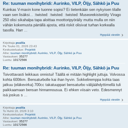
Re: tuuman monihybridi: Aurinko, VILP, Öljy, Sähkö ja Puu
Kuinkas V-maxin kone tuonne sopisi? Ei tietenkään sen nykyisen tilalle
vaan sen lisäksi... :twisted: :twisted: :twisted: Museorekisteröity Virago
250 olisi sikahalpa tapa aloittaa moottoripyöräily mutta mulla on niin
vähän kokemusta pärrällä ajosta, että riskit olisivat turhan korkealla
tasolla. Harr ...
Hyppää viestiin
Kirjoittaja
pvalila
Pe Touko 01, 2026 23:43
Keskustelualue:
Projektit
Aihe:
tuuman monihybridi: Aurinko, VILP, Öljy, Sähkö ja Puu
Vastaukset:
35277
Luettu:
10172566
Re: tuuman monihybridi: Aurinko, VILP, Öljy, Sähkö ja Puu
Toivottavasti leikkaus onnistui! Täällä ei mitään highlight juttuja. Volvossa
kohta 600tkm. Bensaturbolle kai ihan hyvin. Sokkeliremppa kohta taas
jatkuu (eläkevirka).700cc takatuuppari bensaturbo välijäähdyttimellä tuli
paikkaamaan bensan hinnannousua. Ei ehken viisain veto. Edesmennyt
isä joskus s ...
Hyppää viestiin
Kirjoittaja
pvalila
To Huhti 16, 2026 3:10
Keskustelualue:
Projektit
Aihe:
tuuman monihybridi: Aurinko, VILP, Öljy, Sähkö ja Puu
Vastaukset:
35277
Luettu:
10172566