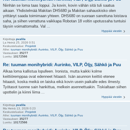
Niinhän se loma taas loppui. Ja kovin, kovin vähän sitä tuli saatua
aikaan. Yhdistelmää Makitan DHS680 ja Makitan sahauskisko olen
yrittänyt saada toimimaan yhteen. DHS680 on suoraan sanottuna loistava
saha, ja siihen verrattuna vaikkapa Robotan 18 voltin upotussaha tuntuisi
täysin voimattomalta. Val ...
Hyppää viestiin
Kirjoittaja
pvalila
La Heinä 25, 2026 0:51
Keskustelualue:
Projektit
Aihe:
tuuman monihybridi: Aurinko, VILP, Öljy, Sähkö ja Puu
Vastaukset:
35277
Luettu:
10172566
Re: tuuman monihybridi: Aurinko, VILP, Öljy, Sähkö ja Puu
Alkaa loma kallistua lopulleen. Ironista, mutta kaikki kolme
keittiöremppaa ovat edenneet hitaasti. Isän asunnon keittiö etenee
hitaasti, koska meikä on laiska eikä kovin usein paikalle edes ilmesty.
Työtasot tuonne sain hankittua, melkein asennettuakin. Tiskialtaan siihen
upottelin ja kiinni liima ...
Hyppää viestiin
Kirjoittaja
pvalila
Ma Heinä 13, 2026 0:23
Keskustelualue:
Projektit
Aihe:
tuuman monihybridi: Aurinko, VILP, Öljy, Sähkö ja Puu
Vastaukset:
35277
Luettu:
10172566