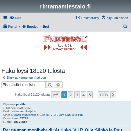
rintamamiestalo.fi
UKK
Rekisteröidy
Kirjaudu sisään
E
Portal
Etusivu
Etsi
t
s
i
Haku löysi 18120 tulosta
Siirry tarkennettuun hakuun
Etsi
Tarkennettu haku
Sivu
1
/
1208
1
2
3
4
5
1208
Seuraa
Haku löysi 18120 tulosta
…
Kirjoittaja
pvalila
Ti Elo 04, 2026 0:42
Keskustelualue:
Projektit
Aihe:
tuuman monihybridi: Aurinko, VILP, Öljy, Sähkö ja Puu
Vastaukset:
35277
Luettu:
10172566
Re: tuuman monihybridi: Aurinko, VILP, Öljy, Sähkö ja Puu