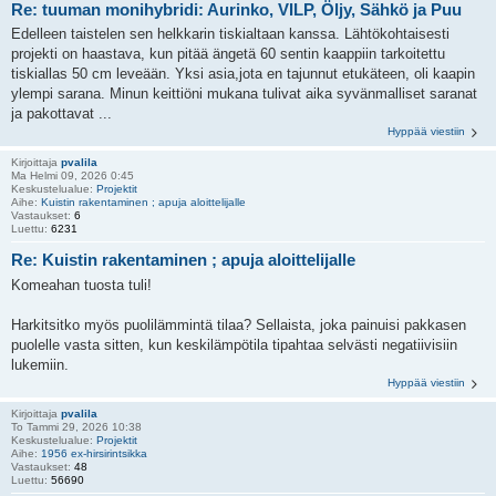
Re: tuuman monihybridi: Aurinko, VILP, Öljy, Sähkö ja Puu
Edelleen taistelen sen helkkarin tiskialtaan kanssa. Lähtökohtaisesti
projekti on haastava, kun pitää ängetä 60 sentin kaappiin tarkoitettu
tiskiallas 50 cm leveään. Yksi asia,jota en tajunnut etukäteen, oli kaapin
ylempi sarana. Minun keittiöni mukana tulivat aika syvänmalliset saranat
ja pakottavat ...
Hyppää viestiin
Kirjoittaja
pvalila
Ma Helmi 09, 2026 0:45
Keskustelualue:
Projektit
Aihe:
Kuistin rakentaminen ; apuja aloittelijalle
Vastaukset:
6
Luettu:
6231
Re: Kuistin rakentaminen ; apuja aloittelijalle
Komeahan tuosta tuli!
Harkitsitko myös puolilämmintä tilaa? Sellaista, joka painuisi pakkasen
puolelle vasta sitten, kun keskilämpötila tipahtaa selvästi negatiivisiin
lukemiin.
Hyppää viestiin
Kirjoittaja
pvalila
To Tammi 29, 2026 10:38
Keskustelualue:
Projektit
Aihe:
1956 ex-hirsirintsikka
Vastaukset:
48
Luettu:
56690