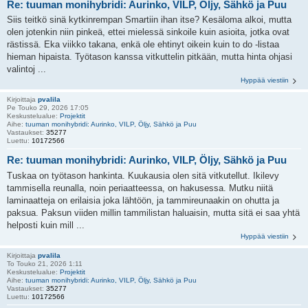
Re: tuuman monihybridi: Aurinko, VILP, Öljy, Sähkö ja Puu
Siis teitkö sinä kytkinrempan Smartiin ihan itse? Kesäloma alkoi, mutta
olen jotenkin niin pinkeä, ettei mielessä sinkoile kuin asioita, jotka ovat
rästissä. Eka viikko takana, enkä ole ehtinyt oikein kuin to do -listaa
hieman hipaista. Työtason kanssa vitkuttelin pitkään, mutta hinta ohjasi
valintoj ...
Hyppää viestiin
Kirjoittaja
pvalila
Pe Touko 29, 2026 17:05
Keskustelualue:
Projektit
Aihe:
tuuman monihybridi: Aurinko, VILP, Öljy, Sähkö ja Puu
Vastaukset:
35277
Luettu:
10172566
Re: tuuman monihybridi: Aurinko, VILP, Öljy, Sähkö ja Puu
Tuskaa on työtason hankinta. Kuukausia olen sitä vitkutellut. Ikilevy
tammisella reunalla, noin periaatteessa, on hakusessa. Mutku niitä
laminaatteja on erilaisia joka lähtöön, ja tammireunaakin on ohutta ja
paksua. Paksun viiden millin tammilistan haluaisin, mutta sitä ei saa yhtä
helposti kuin mill ...
Hyppää viestiin
Kirjoittaja
pvalila
To Touko 21, 2026 1:11
Keskustelualue:
Projektit
Aihe:
tuuman monihybridi: Aurinko, VILP, Öljy, Sähkö ja Puu
Vastaukset:
35277
Luettu:
10172566