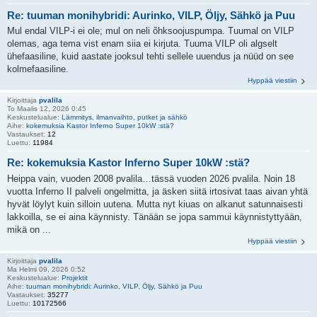
Re: tuuman monihybridi: Aurinko, VILP, Öljy, Sähkö ja Puu
Mul endal VILP-i ei ole; mul on neli õhksoojuspumpa. Tuumal on VILP
olemas, aga tema vist enam siia ei kirjuta. Tuuma VILP oli algselt
ühefaasiline, kuid aastate jooksul tehti sellele uuendus ja nüüd on see
kolmefaasiline.
Hyppää viestiin
Kirjoittaja
pvalila
To Maalis 12, 2026 0:45
Keskustelualue:
Lämmitys, ilmanvaihto, putket ja sähkö
Aihe:
kokemuksia Kastor Inferno Super 10kW :stä?
Vastaukset:
12
Luettu:
11984
Re: kokemuksia Kastor Inferno Super 10kW :stä?
Heippa vain, vuoden 2008 pvalila…tässä vuoden 2026 pvalila. Noin 18
vuotta Inferno II palveli ongelmitta, ja äsken siitä irtosivat taas aivan yhtä
hyvät löylyt kuin silloin uutena. Mutta nyt kiuas on alkanut satunnaisesti
lakkoilla, se ei aina käynnisty. Tänään se jopa sammui käynnistyttyään,
mikä on ...
Hyppää viestiin
Kirjoittaja
pvalila
Ma Helmi 09, 2026 0:52
Keskustelualue:
Projektit
Aihe:
tuuman monihybridi: Aurinko, VILP, Öljy, Sähkö ja Puu
Vastaukset:
35277
Luettu:
10172566