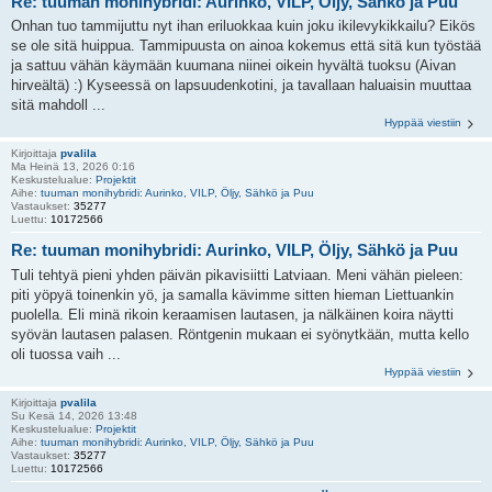
Re: tuuman monihybridi: Aurinko, VILP, Öljy, Sähkö ja Puu
Onhan tuo tammijuttu nyt ihan eriluokkaa kuin joku ikilevykikkailu? Eikös
se ole sitä huippua. Tammipuusta on ainoa kokemus että sitä kun työstää
ja sattuu vähän käymään kuumana niinei oikein hyvältä tuoksu (Aivan
hirveältä) :) Kyseessä on lapsuudenkotini, ja tavallaan haluaisin muuttaa
sitä mahdoll ...
Hyppää viestiin
Kirjoittaja
pvalila
Ma Heinä 13, 2026 0:16
Keskustelualue:
Projektit
Aihe:
tuuman monihybridi: Aurinko, VILP, Öljy, Sähkö ja Puu
Vastaukset:
35277
Luettu:
10172566
Re: tuuman monihybridi: Aurinko, VILP, Öljy, Sähkö ja Puu
Tuli tehtyä pieni yhden päivän pikavisiitti Latviaan. Meni vähän pieleen:
piti yöpyä toinenkin yö, ja samalla kävimme sitten hieman Liettuankin
puolella. Eli minä rikoin keraamisen lautasen, ja nälkäinen koira näytti
syövän lautasen palasen. Röntgenin mukaan ei syönytkään, mutta kello
oli tuossa vaih ...
Hyppää viestiin
Kirjoittaja
pvalila
Su Kesä 14, 2026 13:48
Keskustelualue:
Projektit
Aihe:
tuuman monihybridi: Aurinko, VILP, Öljy, Sähkö ja Puu
Vastaukset:
35277
Luettu:
10172566