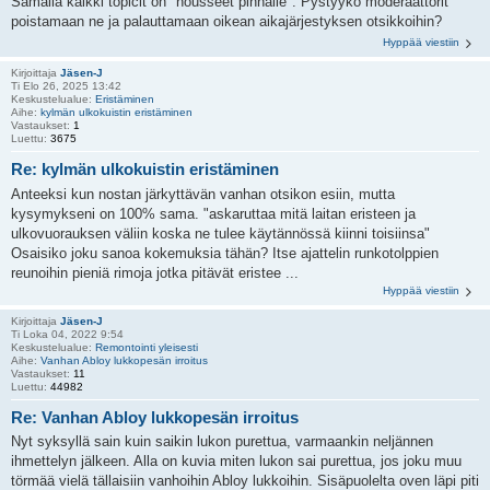
Samalla kaikki topicit on "nousseet pinnalle". Pystyykö moderaattorit
poistamaan ne ja palauttamaan oikean aikajärjestyksen otsikkoihin?
Hyppää viestiin
Kirjoittaja
Jäsen-J
Ti Elo 26, 2025 13:42
Keskustelualue:
Eristäminen
Aihe:
kylmän ulkokuistin eristäminen
Vastaukset:
1
Luettu:
3675
Re: kylmän ulkokuistin eristäminen
Anteeksi kun nostan järkyttävän vanhan otsikon esiin, mutta
kysymykseni on 100% sama. "askaruttaa mitä laitan eristeen ja
ulkovuorauksen väliin koska ne tulee käytännössä kiinni toisiinsa"
Osaisiko joku sanoa kokemuksia tähän? Itse ajattelin runkotolppien
reunoihin pieniä rimoja jotka pitävät eristee ...
Hyppää viestiin
Kirjoittaja
Jäsen-J
Ti Loka 04, 2022 9:54
Keskustelualue:
Remontointi yleisesti
Aihe:
Vanhan Abloy lukkopesän irroitus
Vastaukset:
11
Luettu:
44982
Re: Vanhan Abloy lukkopesän irroitus
Nyt syksyllä sain kuin saikin lukon purettua, varmaankin neljännen
ihmettelyn jälkeen. Alla on kuvia miten lukon sai purettua, jos joku muu
törmää vielä tällaisiin vanhoihin Abloy lukkoihin. Sisäpuolelta oven läpi piti