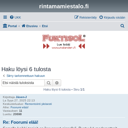
rintamamiestalo.fi
UKK
Rekisteröidy
Kirjaudu sisään
E
Portal
Etusivu
Etsi
t
s
i
Haku löysi 6 tulosta
Siirry tarkennettuun hakuun
Etsi
Tarkennettu haku
Haku löysi 6 tulosta • Sivu
1
/
1
Kirjoittaja
Jäsen-J
La Syys 27, 2025 22:13
Keskustelualue:
Remontointi yleisesti
Aihe:
Foorumi elää!
Vastaukset:
11
Luettu:
20698
Re: Foorumi elää!