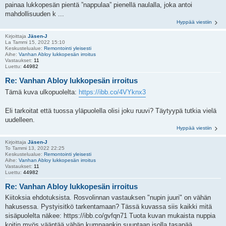
painaa lukkopesän pientä ”nappulaa” pienellä naulalla, joka antoi
mahdollisuuden k ...
Hyppää viestiin
Kirjoittaja
Jäsen-J
La Tammi 15, 2022 15:10
Keskustelualue:
Remontointi yleisesti
Aihe:
Vanhan Abloy lukkopesän irroitus
Vastaukset:
11
Luettu:
44982
Re: Vanhan Abloy lukkopesän irroitus
Tämä kuva ulkopuolelta:
https://ibb.co/4VYknx3
Eli tarkoitat että tuossa yläpuolella olisi joku ruuvi? Täytyypä tutkia vielä
uudelleen.
Hyppää viestiin
Kirjoittaja
Jäsen-J
To Tammi 13, 2022 22:25
Keskustelualue:
Remontointi yleisesti
Aihe:
Vanhan Abloy lukkopesän irroitus
Vastaukset:
11
Luettu:
44982
Re: Vanhan Abloy lukkopesän irroitus
Kiitoksia ehdotuksista. Rosvolinnan vastauksen "nupin juuri" on vähän
hakusessa. Pystyisitkö tarkentamaan? Tässä kuvassa siis kaikki mitä
sisäpuolelta näkee: https://ibb.co/gvfqn71 Tuota kuvan mukaista nuppia
koitin myös vääntää vähän kumpaankin suuntaan isolla tasapää