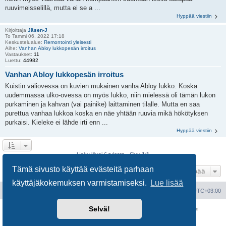
ruuvimeisselillä, mutta ei se a ...
Hyppää viestiin
Kirjoittaja
Jäsen-J
To Tammi 06, 2022 17:18
Keskustelualue:
Remontointi yleisesti
Aihe:
Vanhan Abloy lukkopesän irroitus
Vastaukset:
11
Luettu:
44982
Vanhan Abloy lukkopesän irroitus
Kuistin väliovessa on kuvien mukainen vanha Abloy lukko. Koska
uudemmassa ulko-ovessa on myös lukko, niin mielessä oli tämän lukon
purkaminen ja kahvan (vai painike) laittaminen tilalle. Mutta en saa
purettua vanhaa lukkoa koska en näe yhtään ruuvia mikä hökötyksen
purkaisi. Kieleke ei lähde irti enn ...
Hyppää viestiin
Haku löysi 6 tulosta • Sivu
1
/
1
Tämä sivusto käyttää evästeitä parhaan
Hyppää
käyttäjäkokemuksen varmistamiseksi.
Lue lisää
Portal
Etusivu
Kaikki ajat ovat
UTC+03:00
Selvä!
Keskustelufoorumin ohjelmisto
phpBB
® Forum Software © phpBB Limited
Käännös: phpBB Suomi (lurttinen, harritapio, Pettis)