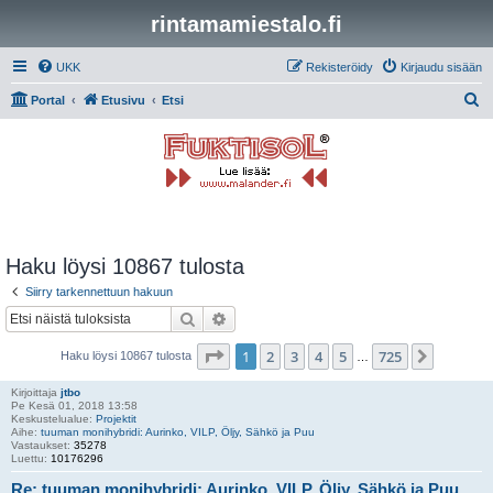
rintamamiestalo.fi
UKK
Rekisteröidy
Kirjaudu sisään
E
Portal
Etusivu
Etsi
t
s
i
Haku löysi 10867 tulosta
Siirry tarkennettuun hakuun
Etsi
Tarkennettu haku
Sivu
1
/
725
1
2
3
4
5
725
Seuraa
Haku löysi 10867 tulosta
…
Kirjoittaja
jtbo
Pe Kesä 01, 2018 13:58
Keskustelualue:
Projektit
Aihe:
tuuman monihybridi: Aurinko, VILP, Öljy, Sähkö ja Puu
Vastaukset:
35278
Luettu:
10176296
Re: tuuman monihybridi: Aurinko, VILP, Öljy, Sähkö ja Puu