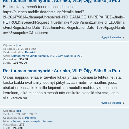
Re: tuuman monihybridi: Aurinko, VILP, Öljy, Sähkö ja Puu
Ei olis pitäny mennä tonne mobile.deehen...
https://suchen.mobile.de/fahrzeuge/details.html?
id=261479814&damageUnrepaired=NO_DAMAGE_UNREPAIRED&fuels=
PETROL&isSearchRequest=true&makeModelVariant1.makeId=1100&ma
xFirstRegistrationDate=1995&minFirstRegistrationDate=1970&pageNumb
er=2&scopeId=C&action=e ...
Hyppää viestiin
Kirjoittaja
jtbo
To Touko 31, 2018 12:55
Keskustelualue:
Projektit
Aihe:
tuuman monihybridi: Aurinko, VILP, Öljy, Sähkö ja Puu
Vastaukset:
35278
Luettu:
10176296
Re: tuuman monihybridi: Aurinko, VILP, Öljy, Sähkö ja Puu
Onpas näpprää, enää ei tarvitse lukea yhtään kotimaista lehteä netistä,
koska kaikki ovat siirtyneet nyt järkyttävään mobiiliformaattiin, jossa
otsikot on kissankokoisilla kirjaimilla ja ruudulle mahtuu yksi uutinen
kerralaan, eikä missään nimessä näy otsikoita pienellä sivussa, josta
olisi kätevä sa ...
Hyppää viestiin
Kirjoittaja
jtbo
Ke Touko 23, 2018 20:52
Keskustelualue:
Projektit
Aihe:
Pihasauna warixenjalan tapaan
Vastaukset:
277
Luettu:
262899