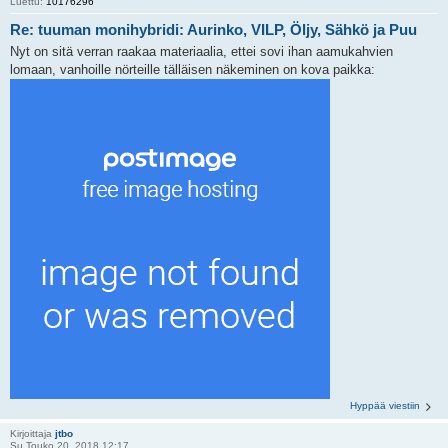
Luettu:
10176296
Re: tuuman monihybridi: Aurinko, VILP, Öljy, Sähkö ja Puu
Nyt on sitä verran raakaa materiaalia, ettei sovi ihan aamukahvien
lomaan, vanhoille nörteille tälläisen näkeminen on kova paikka:
Hyppää viestiin
Kirjoittaja
jtbo
Su Touko 20, 2018 12:17