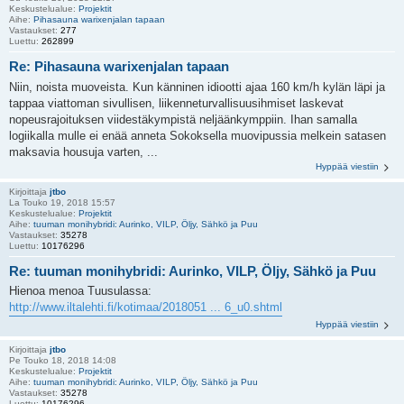
Keskustelualue:
Projektit
Aihe:
Pihasauna warixenjalan tapaan
Vastaukset:
277
Luettu:
262899
Re: Pihasauna warixenjalan tapaan
Niin, noista muoveista. Kun känninen idiootti ajaa 160 km/h kylän läpi ja
tappaa viattoman sivullisen, liikenneturvallisuusihmiset laskevat
nopeusrajoituksen viidestäkympistä neljäänkymppiin. Ihan samalla
logiikalla mulle ei enää anneta Sokoksella muovipussia melkein satasen
maksavia housuja varten, ...
Hyppää viestiin
Kirjoittaja
jtbo
La Touko 19, 2018 15:57
Keskustelualue:
Projektit
Aihe:
tuuman monihybridi: Aurinko, VILP, Öljy, Sähkö ja Puu
Vastaukset:
35278
Luettu:
10176296
Re: tuuman monihybridi: Aurinko, VILP, Öljy, Sähkö ja Puu
Hienoa menoa Tuusulassa:
http://www.iltalehti.fi/kotimaa/2018051 ... 6_u0.shtml
Hyppää viestiin
Kirjoittaja
jtbo
Pe Touko 18, 2018 14:08
Keskustelualue:
Projektit
Aihe:
tuuman monihybridi: Aurinko, VILP, Öljy, Sähkö ja Puu
Vastaukset:
35278
Luettu:
10176296