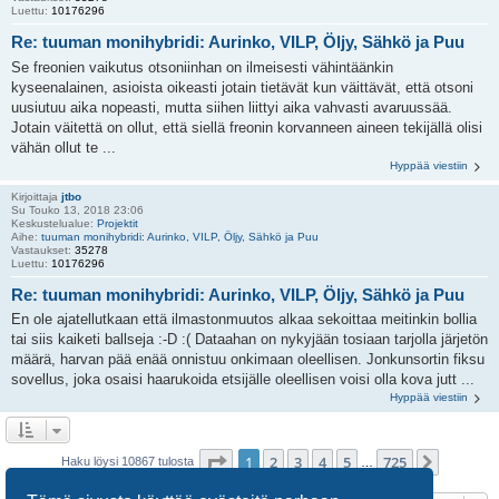
Luettu:
10176296
Re: tuuman monihybridi: Aurinko, VILP, Öljy, Sähkö ja Puu
Se freonien vaikutus otsoniinhan on ilmeisesti vähintäänkin
kyseenalainen, asioista oikeasti jotain tietävät kun väittävät, että otsoni
uusiutuu aika nopeasti, mutta siihen liittyi aika vahvasti avaruussää.
Jotain väitettä on ollut, että siellä freonin korvanneen aineen tekijällä olisi
vähän ollut te ...
Hyppää viestiin
Kirjoittaja
jtbo
Su Touko 13, 2018 23:06
Keskustelualue:
Projektit
Aihe:
tuuman monihybridi: Aurinko, VILP, Öljy, Sähkö ja Puu
Vastaukset:
35278
Luettu:
10176296
Re: tuuman monihybridi: Aurinko, VILP, Öljy, Sähkö ja Puu
En ole ajatellutkaan että ilmastonmuutos alkaa sekoittaa meitinkin bollia
tai siis kaiketi ballseja :-D :( Dataahan on nykyjään tosiaan tarjolla järjetön
määrä, harvan pää enää onnistuu onkimaan oleellisen. Jonkunsortin fiksu
sovellus, joka osaisi haarukoida etsijälle oleellisen voisi olla kova jutt ...
Hyppää viestiin
Sivu
1
/
725
1
2
3
4
5
725
Seuraa
Haku löysi 10867 tulosta
…