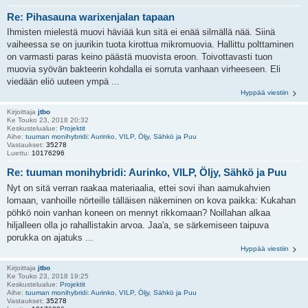
Re: Pihasauna warixenjalan tapaan
Ihmisten mielestä muovi häviää kun sitä ei enää silmällä nää. Siinä
vaiheessa se on juurikin tuota kirottua mikromuovia. Hallittu polttaminen
on varmasti paras keino päästä muovista eroon. Toivottavasti tuon
muovia syövän bakteerin kohdalla ei sorruta vanhaan virheeseen. Eli
viedään eliö uuteen ympä ...
Hyppää viestiin
Kirjoittaja
jtbo
Ke Touko 23, 2018 20:32
Keskustelualue:
Projektit
Aihe:
tuuman monihybridi: Aurinko, VILP, Öljy, Sähkö ja Puu
Vastaukset:
35278
Luettu:
10176296
Re: tuuman monihybridi: Aurinko, VILP, Öljy, Sähkö ja Puu
Nyt on sitä verran raakaa materiaalia, ettei sovi ihan aamukahvien
lomaan, vanhoille nörteille tälläisen näkeminen on kova paikka: Kukahan
pöhkö noin vanhan koneen on mennyt rikkomaan? Noillahan alkaa
hiljalleen olla jo rahallistakin arvoa. Jaa'a, se särkemiseen taipuva
porukka on ajatuks ...
Hyppää viestiin
Kirjoittaja
jtbo
Ke Touko 23, 2018 19:25
Keskustelualue:
Projektit
Aihe:
tuuman monihybridi: Aurinko, VILP, Öljy, Sähkö ja Puu
Vastaukset:
35278