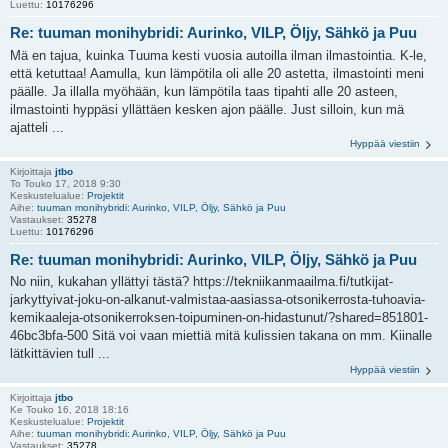
Luettu:
10176296
Re: tuuman monihybridi: Aurinko, VILP, Öljy, Sähkö ja Puu
Mä en tajua, kuinka Tuuma kesti vuosia autoilla ilman ilmastointia. K-le,
että ketuttaa! Aamulla, kun lämpötila oli alle 20 astetta, ilmastointi meni
päälle. Ja illalla myöhään, kun lämpötila taas tipahti alle 20 asteen,
ilmastointi hyppäsi yllättäen kesken ajon päälle. Just silloin, kun mä
ajatteli ...
Hyppää viestiin
Kirjoittaja
jtbo
To Touko 17, 2018 9:30
Keskustelualue:
Projektit
Aihe:
tuuman monihybridi: Aurinko, VILP, Öljy, Sähkö ja Puu
Vastaukset:
35278
Luettu:
10176296
Re: tuuman monihybridi: Aurinko, VILP, Öljy, Sähkö ja Puu
No niin, kukahan yllättyi tästä? https://tekniikanmaailma.fi/tutkijat-
jarkyttyivat-joku-on-alkanut-valmistaa-aasiassa-otsonikerrosta-tuhoavia-
kemikaaleja-otsonikerroksen-toipuminen-on-hidastunut/?shared=851801-
46bc3bfa-500 Sitä voi vaan miettiä mitä kulissien takana on mm. Kiinalle
lätkittävien tull ...
Hyppää viestiin
Kirjoittaja
jtbo
Ke Touko 16, 2018 18:16
Keskustelualue:
Projektit
Aihe:
tuuman monihybridi: Aurinko, VILP, Öljy, Sähkö ja Puu
Vastaukset:
35278