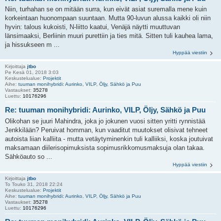
Niin, turhahan se on mitään surra, kun eivät asiat suremalla mene kuin
korkeintaan huonompaan suuntaan. Mutta 90-luvun alussa kaikki oli niin
hyvin: talous kukoisti, N-liitto kaatui, Venäjä näytti muuttuvan
länsimaaksi, Berliinin muuri purettiin ja ties mitä. Sitten tuli kauhea lama,
ja hissukseen m ...
Hyppää viestiin
Kirjoittaja
jtbo
Pe Kesä 01, 2018 3:03
Keskustelualue:
Projektit
Aihe:
tuuman monihybridi: Aurinko, VILP, Öljy, Sähkö ja Puu
Vastaukset:
35278
Luettu:
10176296
Re: tuuman monihybridi: Aurinko, VILP, Öljy, Sähkö ja Puu
Olikohan se juuri Mahindra, joka jo jokunen vuosi sitten yritti rynnistää
Jenkkilään? Peruivat homman, kun vaaditut muutokset olisivat tehneet
autoista liian kalliita - mutta vetäytyminenkin tuli kalliiksi, koska joutuivat
maksamaan diilerisopimuksista sopimusrikkomusmaksuja olan takaa.
Sähköauto so ...
Hyppää viestiin
Kirjoittaja
jtbo
To Touko 31, 2018 22:24
Keskustelualue:
Projektit
Aihe:
tuuman monihybridi: Aurinko, VILP, Öljy, Sähkö ja Puu
Vastaukset:
35278
Luettu:
10176296