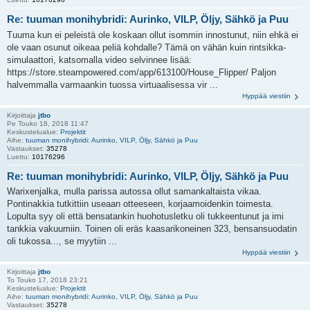
Re: tuuman monihybridi: Aurinko, VILP, Öljy, Sähkö ja Puu
Tuuma kun ei peleistä ole koskaan ollut isommin innostunut, niin ehkä ei
ole vaan osunut oikeaa peliä kohdalle? Tämä on vähän kuin rintsikka-
simulaattori, katsomalla video selvinnee lisää:
https://store.steampowered.com/app/613100/House_Flipper/ Paljon
halvemmalla varmaankin tuossa virtuaalisessa vir ...
Hyppää viestiin
Kirjoittaja
jtbo
Pe Touko 18, 2018 11:47
Keskustelualue:
Projektit
Aihe:
tuuman monihybridi: Aurinko, VILP, Öljy, Sähkö ja Puu
Vastaukset:
35278
Luettu:
10176296
Re: tuuman monihybridi: Aurinko, VILP, Öljy, Sähkö ja Puu
Warixenjalka, mulla parissa autossa ollut samankaltaista vikaa.
Pontinakkia tutkittiin useaan otteeseen, korjaamoidenkin toimesta.
Lopulta syy oli että bensatankin huohotusletku oli tukkeentunut ja imi
tankkia vakuumiin. Toinen oli eräs kaasarikoneinen 323, bensansuodatin
oli tukossa..., se myytiin ...
Hyppää viestiin
Kirjoittaja
jtbo
To Touko 17, 2018 23:21
Keskustelualue:
Projektit
Aihe:
tuuman monihybridi: Aurinko, VILP, Öljy, Sähkö ja Puu
Vastaukset:
35278