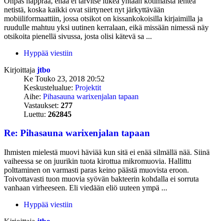
Onpas näpprää, enää ei tarvitse lukea yhtään kotimaista lehteä
netistä, koska kaikki ovat siirtyneet nyt järkyttävään
mobiiliformaattiin, jossa otsikot on kissankokoisilla kirjaimilla ja
ruudulle mahtuu yksi uutinen kerralaan, eikä missään nimessä näy
otsikoita pienellä sivussa, josta olisi kätevä sa ...
Hyppää viestiin
Kirjoittaja
jtbo
Ke Touko 23, 2018 20:52
Keskustelualue:
Projektit
Aihe:
Pihasauna warixenjalan tapaan
Vastaukset:
277
Luettu:
262845
Re: Pihasauna warixenjalan tapaan
Ihmisten mielestä muovi häviää kun sitä ei enää silmällä nää. Siinä
vaiheessa se on juurikin tuota kirottua mikromuovia. Hallittu
polttaminen on varmasti paras keino päästä muovista eroon.
Toivottavasti tuon muovia syövän bakteerin kohdalla ei sorruta
vanhaan virheeseen. Eli viedään eliö uuteen ympä ...
Hyppää viestiin