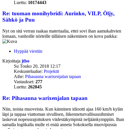
Luettu:
10174443
Re: tuuman monihybridi: Aurinko, VILP, Öljy,
Sähkö ja Puu
Nyt on sitä verran raakaa materiaalia, ettei sovi ihan aamukahvien
lomaan, vanhoille nörteille tälläisen näkeminen on kova paikka:
Hyppää viestiin
Kirjoittaja
jtbo
Su Touko 20, 2018 12:17
Keskustelualue:
Projektit
Aihe:
Pihasauna warixenjalan tapaan
Vastaukset:
277
Luettu:
262845
Re: Pihasauna warixenjalan tapaan
Niin, noista muoveista. Kun känninen idiootti ajaa 160 km/h kylän
läpi ja tappaa viattoman sivullisen, liikenneturvallisuusihmiset
laskevat nopeusrajoituksen viidestäkympistä neljäänkymppiin. Ihan
samalla logiikalla mulle ei enää anneta Sokoksella muovipussia