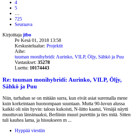
4
5
…
725
Seuraava
Kirjoittaja
jtbo
Pe Kesä 01, 2018 13:58
Keskustelualue:
Projektit
Aihe:
tuuman monihybridi: Aurinko, VILP, Öljy, Sähkö ja Puu
Vastaukset:
35278
Luettu:
10174443
Re: tuuman monihybridi: Aurinko, VILP, Öljy,
Sähkö ja Puu
Niin, turhahan se on mitään surra, kun eivät asiat suremalla mene
kuin korkeintaan huonompaan suuntaan. Mutta 90-luvun alussa
kaikki oli niin hyvin: talous kukoisti, N-liitto kaatui, Venäjä näytti
muuttuvan länsimaaksi, Berliinin muuri purettiin ja ties mitä. Sitten
tuli kauhea lama, ja hissukseen m ...
Hyppää viestiin