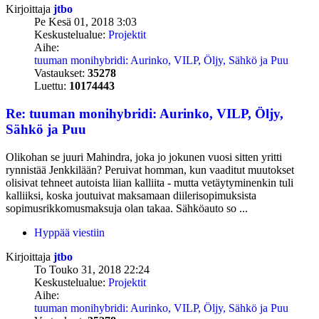
Kirjoittaja
jtbo
Pe Kesä 01, 2018 3:03
Keskustelualue:
Projektit
Aihe:
tuuman monihybridi: Aurinko, VILP, Öljy, Sähkö ja Puu
Vastaukset:
35278
Luettu:
10174443
Re: tuuman monihybridi: Aurinko, VILP, Öljy,
Sähkö ja Puu
Olikohan se juuri Mahindra, joka jo jokunen vuosi sitten yritti
rynnistää Jenkkilään? Peruivat homman, kun vaaditut muutokset
olisivat tehneet autoista liian kalliita - mutta vetäytyminenkin tuli
kalliiksi, koska joutuivat maksamaan diilerisopimuksista
sopimusrikkomusmaksuja olan takaa. Sähköauto so ...
Hyppää viestiin
Kirjoittaja
jtbo
To Touko 31, 2018 22:24
Keskustelualue:
Projektit
Aihe:
tuuman monihybridi: Aurinko, VILP, Öljy, Sähkö ja Puu