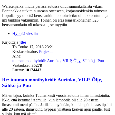
Warixenjalka, mulla parissa autossa ollut samankaltaista vikaa.
Pontinakkia tutkittiin useaan otteeseen, korjaamoidenkin toimesta.
Lopulta syy oli että bensatankin huohotusletku oli tukkeentunut ja
imi tankkia vakuumiin. Toinen oli eräs kaasarikoneinen 323,
bensansuodatin oli tukossa..., se myytiin ...
Hyppää viestiin
Kirjoittaja
jtbo
To Touko 17, 2018 23:21
Keskustelualue:
Projektit
Aihe:
tuuman monihybridi: Aurinko, VILP, Öljy, Sähkö ja Puu
Vastaukset:
35278
Luettu:
10174443
Re: tuuman monihybridi: Aurinko, VILP, Öljy,
Sähkö ja Puu
Mä en tajua, kuinka Tuuma kesti vuosia autoilla ilman ilmastointia.
K-le, että ketuttaa! Aamulla, kun lämpötila oli alle 20 astetta,
ilmastointi meni päälle. Ja illalla myöhään, kun lämpötila taas tipahti
alle 20 asteen, ilmastointi hyppäsi yllättäen kesken ajon päälle. Just
silloin, kun mä ajatteli ...