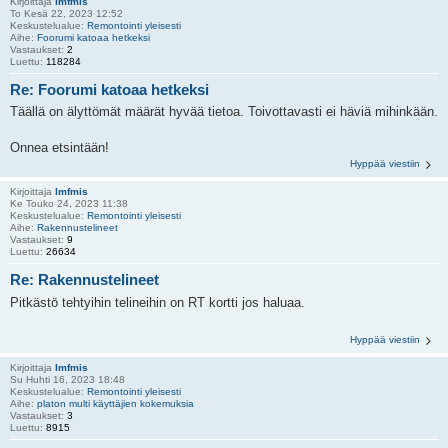
Kirjoittaja
lmfmis
To Kesä 22, 2023 12:52
Keskustelualue:
Remontointi yleisesti
Aihe:
Foorumi katoaa hetkeksi
Vastaukset:
2
Luettu:
118284
Re: Foorumi katoaa hetkeksi
Täällä on älyttömät määrät hyvää tietoa. Toivottavasti ei häviä mihinkään.
Onnea etsintään!
Hyppää viestiin
Kirjoittaja
lmfmis
Ke Touko 24, 2023 11:38
Keskustelualue:
Remontointi yleisesti
Aihe:
Rakennustelineet
Vastaukset:
9
Luettu:
26634
Re: Rakennustelineet
Pitkästö tehtyihin telineihin on RT kortti jos haluaa.
Hyppää viestiin
Kirjoittaja
lmfmis
Su Huhti 16, 2023 18:48
Keskustelualue:
Remontointi yleisesti
Aihe:
platon multi käyttäjien kokemuksia
Vastaukset:
3
Luettu:
8915