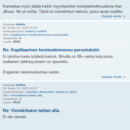
Kannattaa myös jättää kaikki myyntipuheet energiatehokkuudesta ihan
alkuun. Ne on turhia. Tästä on insinöörityö netissä, jossa asiaa roudittu.
Hyppää viestiin
Kirjoittaja
lmfmis
Pe Touko 23, 2025 20:23
Keskustelualue:
Kellari ja sokkeli
Aihe:
Kapillaarinen kosteudennousu perustuksiin
Vastaukset:
4
Luettu:
9558
Re: Kapillaarinen kosteudennousu perustuksiin
Ei tarvitse tuota tyhjästä keksiä. Minulla on 30v vanha kirja jossa
tuollainen sähkösysteemi on opastettu.
Englannin rakennuskantaa varten...
Hyppää viestiin
Kirjoittaja
lmfmis
Pe Touko 23, 2025 15:47
Keskustelualue:
Lämmitys, ilmanvaihto, putket ja sähkö
Aihe:
Viemärikaivo lattian alla.
Vastaukset:
2
Luettu:
8519
Re: Viemärikaivo lattian alla.
Ei ole viemäri.