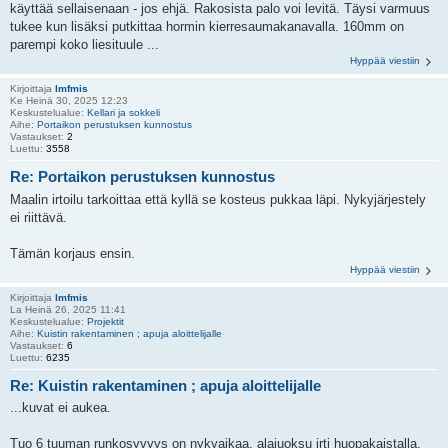
käyttää sellaisenaan - jos ehjä. Rakosista palo voi levitä. Täysi varmuus
tukee kun lisäksi putkittaa hormin kierresaumakanavalla. 160mm on
parempi koko liesituule ...
Hyppää viestiin
Kirjoittaja
lmfmis
Ke Heinä 30, 2025 12:23
Keskustelualue:
Kellari ja sokkeli
Aihe:
Portaikon perustuksen kunnostus
Vastaukset:
2
Luettu:
3558
Re: Portaikon perustuksen kunnostus
Maalin irtoilu tarkoittaa että kyllä se kosteus pukkaa läpi. Nykyjärjestely
ei riittävä.
Tämän korjaus ensin.
Hyppää viestiin
Kirjoittaja
lmfmis
La Heinä 26, 2025 11:41
Keskustelualue:
Projektit
Aihe:
Kuistin rakentaminen ; apuja aloittelijalle
Vastaukset:
6
Luettu:
6235
Re: Kuistin rakentaminen ; apuja aloittelijalle
...kuvat ei aukea.
Tuo 6 tuuman runkosyvyys on nykyaikaa, alajuoksu irti huopakaistalla.