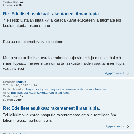
Vastaukset:
12
Luettu:
29684
Re: Edelliset asukkaat rakentaneet ilman lupia.
Yleisesti: Ostajan pitää kyllä katsoa kuvat etukäteen ja huomata jos
kuulumatonta rakennetta on.
Kuuluu ns selonottovelvollisuuteen.
Mutta surutta ihmiset ostelee rakennettuja vinttejä ja muita lisäsiipiä
ilman lupaa....menee sitten omasta taskusta näiden saattaminen lupia
vastaavaksi.
Hyppää viestiin
Kirjoittaja
lmfmis
Ti Touko 20, 2025 14:29
Keskustelualue:
Rajoitukset ja määräykset rintamamiestaloa remontoidessa
Aihe:
Edelliset asukkaat rakentaneet ilman lupia.
Vastaukset:
12
Luettu:
29684
Re: Edelliset asukkaat rakentaneet ilman lupia.
Toi leikkimökki estää naapuria rakentamasta omalle tontilleen 8m
lähemmäksi....purkuun vain.
Hyppää viestiin