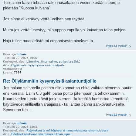
Tuollainen kaivo tehdään rakennusaikaisen vesien keräämiseen, eli
pidetään "Kuoppa kuivana"
Jos sinne ei keräydy vettä, voihan sen täyttää.
Mutta jos vettä ilmestyy, niin uppopumpulla voi kuivattaa talon pohjaa.
Haju tullee maaperästä tai orgaanisesta aineksesta.
Hyppää viestiin
Kirjoittaja
lmfmis
Ti Touko 20, 2025 15:37
Keskustelualue:
Lämmitys, ilmanvaihto, putket ja sähkö
Aihe:
Öljylämmitin kysymyksiä asiantuntijoille
Vastaukset:
2
Luettu:
7974
Re: Öljylämmitin kysymyksiä asiantuntijoille
Jos haluaa seisotella poltinta niin kannattaa ehkä vaihtaa pienempi suutin
ens kerralla, Esim 0.3 gal/h palaa poltto pitempään ja tehokkaammin.
Kuumaveden tuotto kärsii jonkinverran. Ja kesällä kannattaa lämmitellä
käyttövedet erillisellä varaajassa - tai laittaa pannu sähkövastukselle.
Senverran teh ...
Hyppää viestiin
Kirjoittaja
lmfmis
Ti Touko 20, 2025 14:41
Keskustelualue:
Rajoitukset ja määräykset rintamamiestaloa remontoidessa
Aihe:
Edelliset asukkaat rakentaneet ilman lupia.