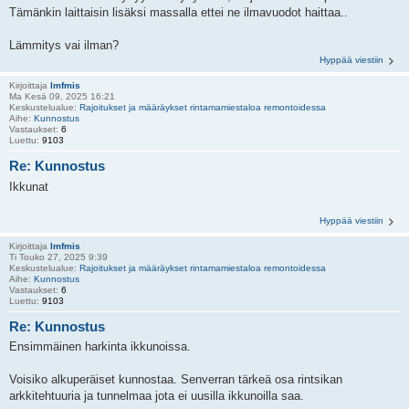
Tämänkin laittaisin lisäksi massalla ettei ne ilmavuodot haittaa..
Lämmitys vai ilman?
Hyppää viestiin
Kirjoittaja
lmfmis
Ma Kesä 09, 2025 16:21
Keskustelualue:
Rajoitukset ja määräykset rintamamiestaloa remontoidessa
Aihe:
Kunnostus
Vastaukset:
6
Luettu:
9103
Re: Kunnostus
Ikkunat
Hyppää viestiin
Kirjoittaja
lmfmis
Ti Touko 27, 2025 9:39
Keskustelualue:
Rajoitukset ja määräykset rintamamiestaloa remontoidessa
Aihe:
Kunnostus
Vastaukset:
6
Luettu:
9103
Re: Kunnostus
Ensimmäinen harkinta ikkunoissa.
Voisiko alkuperäiset kunnostaa. Senverran tärkeä osa rintsikan
arkkitehtuuria ja tunnelmaa jota ei uusilla ikkunoilla saa.