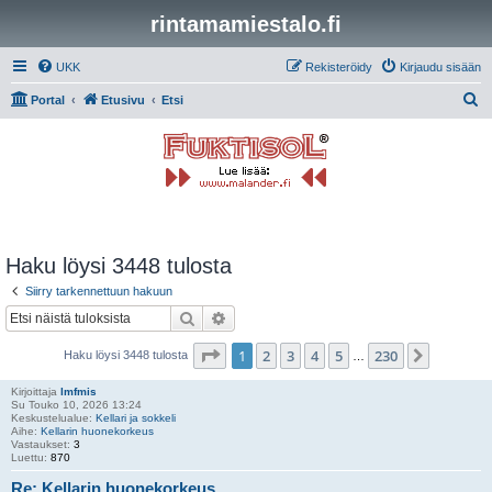
rintamamiestalo.fi
UKK
Rekisteröidy
Kirjaudu sisään
E
Portal
Etusivu
Etsi
t
s
i
Haku löysi 3448 tulosta
Siirry tarkennettuun hakuun
Etsi
Tarkennettu haku
Sivu
1
/
230
1
2
3
4
5
230
Seuraav
Haku löysi 3448 tulosta
…
Kirjoittaja
lmfmis
Su Touko 10, 2026 13:24
Keskustelualue:
Kellari ja sokkeli
Aihe:
Kellarin huonekorkeus
Vastaukset:
3
Luettu:
870
Re: Kellarin huonekorkeus