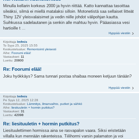
Minulla kellarin korkeus 2000 ja hyvin riittää. Katto kannattaa tasoittaa
sileäksi, silmä ei miellä matalaksi silloin. Motonetistä saa sellaiset litteät
Thiny 12V yleisvalaisimet ja vedin niille johdot välipohjan kautta.
Suihkussa sadelautanen ja senkin alle mahtuu hyvin. Pääasiassa vesi
hartioille t ...
Hyppää viestiin
Kirjoittaja
lmfmis
To Syys 25, 2025 15:55
Keskustelualue:
Remontointi yleisesti
Aihe:
Foorumi elää!
Vastaukset:
11
Luettu:
20800
Re: Foorumi elää!
Joku hyökkäys? Sama tunnari postaa shaibaa moneen ketjuun tänään?
Hyppää viestiin
Kirjoittaja
lmfmis
Pe Syys 12, 2025 12:28
Keskustelualue:
Lämmitys, ilmanvaihto, putket ja sähkö
Aihe:
liesituuletin + hormin putkitus?
Vastaukset:
31
Luettu:
42098
Re: liesituuletin + hormin putkitus?
Liesituulettimen hormissa aina se rasvapalon vaara. Siksi eristetään
villalla kun mennään rakenteissa. Tiilihormi varsin palamaton ja voi