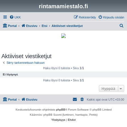
rintamamiestalo.fi
UKK
Rekisteröidy
Kirjaudu sisään
E
Portal
Etusivu
Etsi
Aktiiviset viestiketjut
t
s
i
Aktiiviset viestiketjut
Siirry tarkennettuun hakuun
Haku löysi 0 tulosta • Sivu
1
/
1
Ei löytynyt.
Haku löysi 0 tulosta • Sivu
1
/
1
Hyppää
Portal
Etusivu
Kaikki ajat ovat
UTC+03:00
Keskustelufoorumin ohjelmisto
phpBB
® Forum Software © phpBB Limited
Käännös: phpBB Suomi (lurttinen, harritapio, Pettis)
Yksityisyys
|
Ehdot