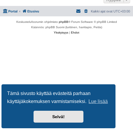
Portal
Etusivu
Kaikki ajat ovat
UTC+03:00
Keskustelufoorumin ohjelmisto
phpBB
® Forum Software © phpBB Limited
Käännös: phpBB Suomi (lurttinen, harritapio, Pettis)
Yksityisyys
|
Ehdot
Tämä sivusto käyttää evästeitä parhaan
käyttäjäkokemuksen varmistamiseksi.
Lue lisää
Selvä!