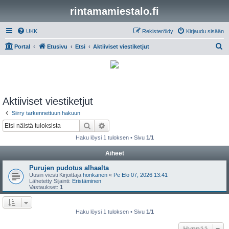
rintamamiestalo.fi
UKK
Rekisteröidy
Kirjaudu sisään
E
Portal
Etusivu
Etsi
Aktiiviset viestiketjut
t
s
i
Aktiiviset viestiketjut
Siirry tarkennettuun hakuun
Etsi
Tarkennettu haku
Haku löysi 1 tuloksen • Sivu
1
/
1
Aiheet
Purujen pudotus alhaalta
Uusin viesti Kirjoittaja
honkanen
«
Pe Elo 07, 2026 13:41
Lähetetty Sijainti:
Eristäminen
Vastaukset:
1
Haku löysi 1 tuloksen • Sivu
1
/
1
Hyppää