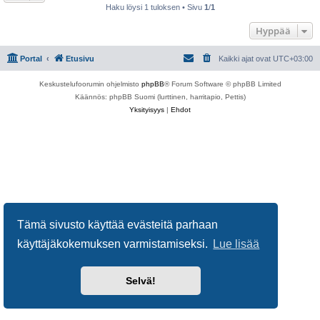
Haku löysi 1 tuloksen • Sivu
1
/
1
Hyppää
Portal
Etusivu
Kaikki ajat ovat
UTC+03:00
Keskustelufoorumin ohjelmisto
phpBB
® Forum Software © phpBB Limited
Käännös: phpBB Suomi (lurttinen, harritapio, Pettis)
Yksityisyys
|
Ehdot
Tämä sivusto käyttää evästeitä parhaan
käyttäjäkokemuksen varmistamiseksi.
Lue lisää
Selvä!