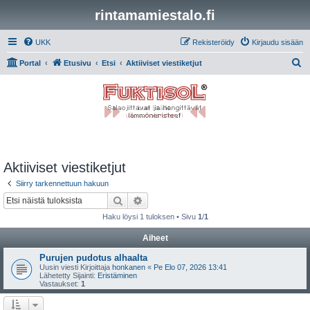
rintamamiestalo.fi
UKK
Rekisteröidy
Kirjaudu sisään
E
Portal
Etusivu
Etsi
Aktiiviset viestiketjut
t
s
i
Aktiiviset viestiketjut
Siirry tarkennettuun hakuun
Etsi
Tarkennettu haku
Haku löysi 1 tuloksen • Sivu
1
/
1
Aiheet
Purujen pudotus alhaalta
Uusin viesti Kirjoittaja
honkanen
«
Pe Elo 07, 2026 13:41
Lähetetty Sijainti:
Eristäminen
Vastaukset:
1