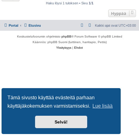
Haku löysi 1 tuloksen • Sivu
1
/
1
Hyppää
Portal
Etusivu
Kaikki ajat ovat
UTC+03:00
Keskustelufoorumin ohjelmisto
phpBB
® Forum Software © phpBB Limited
Käännös: phpBB Suomi (lurttinen, harritapio, Pettis)
Yksityisyys
|
Ehdot
Tämä sivusto käyttää evästeitä parhaan
käyttäjäkokemuksen varmistamiseksi.
Lue lisää
Selvä!