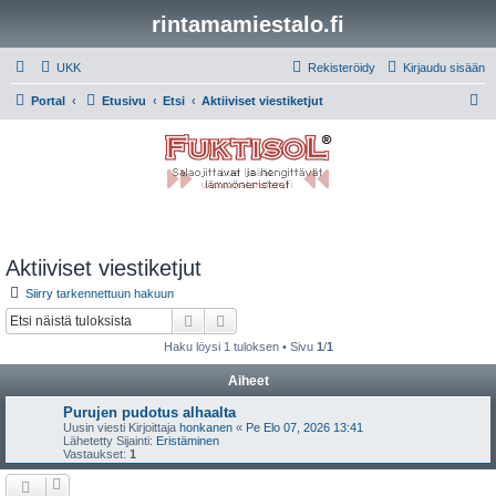
rintamamiestalo.fi
UKK
Rekisteröidy
Kirjaudu sisään
E
Portal
Etusivu
Etsi
Aktiiviset viestiketjut
t
s
i
Aktiiviset viestiketjut
Siirry tarkennettuun hakuun
Etsi
Tarkennettu haku
Haku löysi 1 tuloksen • Sivu
1
/
1
Aiheet
Purujen pudotus alhaalta
Uusin viesti Kirjoittaja
honkanen
«
Pe Elo 07, 2026 13:41
Lähetetty Sijainti:
Eristäminen
Vastaukset:
1