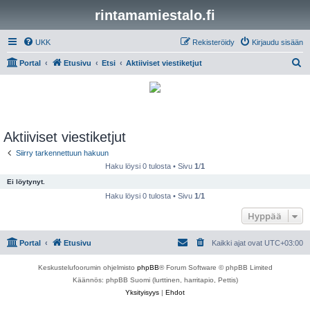
rintamamiestalo.fi
UKK
Rekisteröidy
Kirjaudu sisään
E
Portal
Etusivu
Etsi
Aktiiviset viestiketjut
t
s
i
Aktiiviset viestiketjut
Siirry tarkennettuun hakuun
Haku löysi 0 tulosta • Sivu
1
/
1
Ei löytynyt.
Haku löysi 0 tulosta • Sivu
1
/
1
Hyppää
Portal
Etusivu
Kaikki ajat ovat
UTC+03:00
Keskustelufoorumin ohjelmisto
phpBB
® Forum Software © phpBB Limited
Käännös: phpBB Suomi (lurttinen, harritapio, Pettis)
Yksityisyys
|
Ehdot