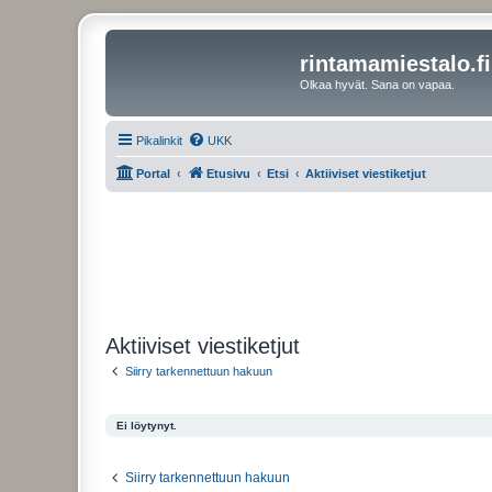
rintamamiestalo.fi
Olkaa hyvät. Sana on vapaa.
Pikalinkit
UKK
Portal
Etusivu
Etsi
Aktiiviset viestiketjut
Aktiiviset viestiketjut
Siirry tarkennettuun hakuun
Ei löytynyt.
Siirry tarkennettuun hakuun