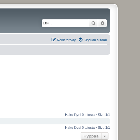
Etsi
Tarkennettu haku
Rekisteröidy
Kirjaudu sisään
Haku löysi 0 tulosta • Sivu
1
/
1
Haku löysi 0 tulosta • Sivu
1
/
1
Hyppää