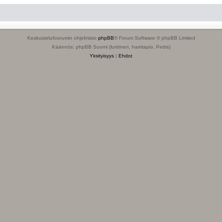
Keskustelufoorumin ohjelmisto
phpBB
® Forum Software © phpBB Limited
Käännös: phpBB Suomi (lurttinen, harritapio, Pettis)
Yksityisyys
|
Ehdot