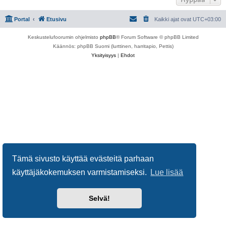
Portal
Etusivu
Kaikki ajat ovat
UTC+03:00
Keskustelufoorumin ohjelmisto
phpBB
® Forum Software © phpBB Limited
Käännös: phpBB Suomi (lurttinen, harritapio, Pettis)
Yksityisyys
|
Ehdot
Tämä sivusto käyttää evästeitä parhaan
käyttäjäkokemuksen varmistamiseksi.
Lue lisää
Selvä!