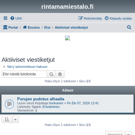
rintamamiestalo.fi
UKK
Rekisteröidy
Kirjaudu sisään
E
Portal
Etusivu
Etsi
Aktiiviset viestiketjut
t
s
i
Aktiiviset viestiketjut
Siirry tarkennettuun hakuun
Etsi
Tarkennettu haku
Haku löysi 1 tuloksen • Sivu
1
/
1
Aiheet
Purujen pudotus alhaalta
Uusin viesti Kirjoittaja
honkanen
«
Pe Elo 07, 2026 13:41
Lähetetty Sijainti:
Eristäminen
Vastaukset:
1
Haku löysi 1 tuloksen • Sivu
1
/
1
Hyppää