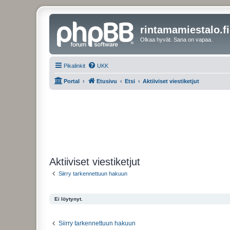
rintamamiestalo.fi
Olkaa hyvät. Sana on vapaa.
Pikalinkit
UKK
Portal
Etusivu
Etsi
Aktiiviset viestiketjut
Aktiiviset viestiketjut
Siirry tarkennettuun hakuun
Ei löytynyt.
Siirry tarkennettuun hakuun