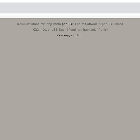
Keskustelufoorumin ohjelmisto
phpBB
® Forum Software © phpBB Limited
Käännös: phpBB Suomi (lurttinen, harritapio, Pettis)
Yksityisyys
|
Ehdot