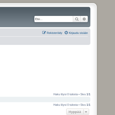
Etsi
Tarkennettu haku
Rekisteröidy
Kirjaudu sisään
Haku löysi 0 tulosta • Sivu
1
/
1
Haku löysi 0 tulosta • Sivu
1
/
1
Hyppää