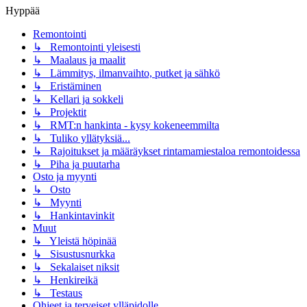
Hyppää
Remontointi
↳ Remontointi yleisesti
↳ Maalaus ja maalit
↳ Lämmitys, ilmanvaihto, putket ja sähkö
↳ Eristäminen
↳ Kellari ja sokkeli
↳ Projektit
↳ RMT:n hankinta - kysy kokeneemmilta
↳ Tuliko yllätyksiä...
↳ Rajoitukset ja määräykset rintamamiestaloa remontoidessa
↳ Piha ja puutarha
Osto ja myynti
↳ Osto
↳ Myynti
↳ Hankintavinkit
Muut
↳ Yleistä höpinää
↳ Sisustusnurkka
↳ Sekalaiset niksit
↳ Henkireikä
↳ Testaus
Ohjeet ja terveiset ylläpidolle