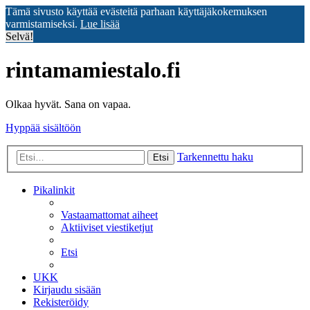
Tämä sivusto käyttää evästeitä parhaan käyttäjäkokemuksen
varmistamiseksi.
Lue lisää
Selvä!
rintamamiestalo.fi
Olkaa hyvät. Sana on vapaa.
Hyppää sisältöön
Tarkennettu haku
Etsi
Pikalinkit
Vastaamattomat aiheet
Aktiiviset viestiketjut
Etsi
UKK
Kirjaudu sisään
Rekisteröidy