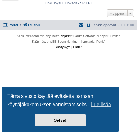
Haku löysi 1 tuloksen • Sivu
1
/
1
Hyppää
Portal
Etusivu
Kaikki ajat ovat
UTC+03:00
Keskustelufoorumin ohjelmisto
phpBB
® Forum Software © phpBB Limited
Käännös: phpBB Suomi (lurttinen, harritapio, Pettis)
Yksityisyys
|
Ehdot
Tämä sivusto käyttää evästeitä parhaan
käyttäjäkokemuksen varmistamiseksi.
Lue lisää
Selvä!