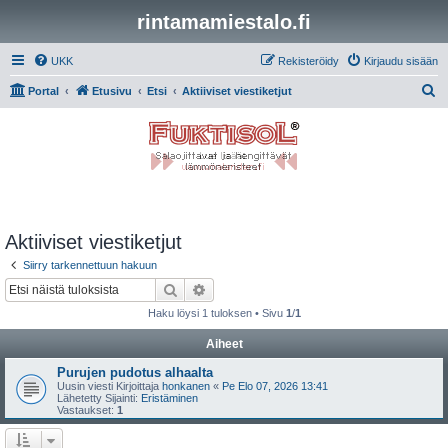
rintamamiestalo.fi
UKK
Rekisteröidy
Kirjaudu sisään
E
Portal
Etusivu
Etsi
Aktiiviset viestiketjut
t
s
i
Aktiiviset viestiketjut
Siirry tarkennettuun hakuun
Etsi
Tarkennettu haku
Haku löysi 1 tuloksen • Sivu
1
/
1
Aiheet
Purujen pudotus alhaalta
Uusin viesti Kirjoittaja
honkanen
«
Pe Elo 07, 2026 13:41
Lähetetty Sijainti:
Eristäminen
Vastaukset:
1