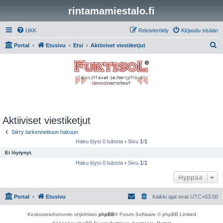
rintamamiestalo.fi
UKK
Rekisteröidy
Kirjaudu sisään
E
Portal
Etusivu
Etsi
Aktiiviset viestiketjut
t
s
i
Aktiiviset viestiketjut
Siirry tarkennettuun hakuun
Haku löysi 0 tulosta • Sivu
1
/
1
Ei löytynyt.
Haku löysi 0 tulosta • Sivu
1
/
1
Hyppää
Portal
Etusivu
Kaikki ajat ovat
UTC+03:00
Keskustelufoorumin ohjelmisto
phpBB
® Forum Software © phpBB Limited