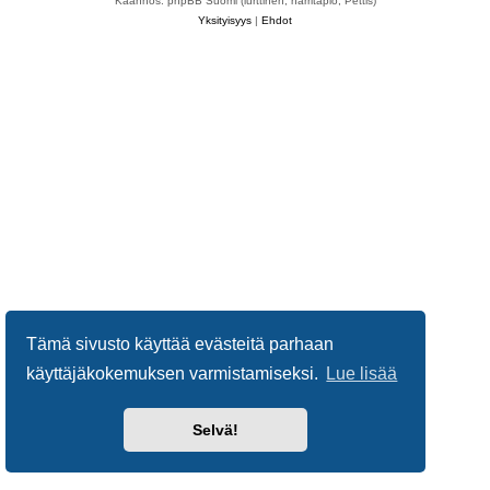
Käännös: phpBB Suomi (lurttinen, harritapio, Pettis)
Yksityisyys
|
Ehdot
Tämä sivusto käyttää evästeitä parhaan
käyttäjäkokemuksen varmistamiseksi.
Lue lisää
Selvä!