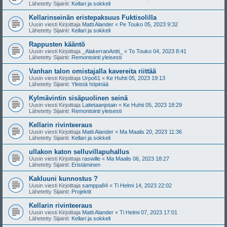
Lähetetty Sijainti:
Kellari ja sokkeli
Kellarinseinän eristepaksuus Fuktisolilla
Uusin viesti Kirjoittaja
Matti Alander
«
Pe Touko 05, 2023 9:32
Lähetetty Sijainti:
Kellari ja sokkeli
Rappusten kääntö
Uusin viesti Kirjoittaja
_AlakerranAntti_
«
To Touko 04, 2023 8:41
Lähetetty Sijainti:
Remontointi yleisesti
Vanhan talon omistajalla kavereita riittää
Uusin viesti Kirjoittaja
Urpo61
«
Ke Huhti 05, 2023 19:13
Lähetetty Sijainti:
Yleistä höpinää
Kylmävintin sisäpuolinen seinä
Uusin viesti Kirjoittaja
Laitetaanjotain
«
Ke Huhti 05, 2023 18:29
Lähetetty Sijainti:
Remontointi yleisesti
Kellarin rivinteeraus
Uusin viesti Kirjoittaja
Matti Alander
«
Ma Maalis 20, 2023 11:36
Lähetetty Sijainti:
Kellari ja sokkeli
ullakon katon selluvillapuhallus
Uusin viesti Kirjoittaja
raswille
«
Ma Maalis 06, 2023 18:27
Lähetetty Sijainti:
Eristäminen
Kakluuni kunnostus ?
Uusin viesti Kirjoittaja
samppa84
«
Ti Helmi 14, 2023 22:02
Lähetetty Sijainti:
Projektit
Kellarin rivinteeraus
Uusin viesti Kirjoittaja
Matti Alander
«
Ti Helmi 07, 2023 17:01
Lähetetty Sijainti:
Kellari ja sokkeli