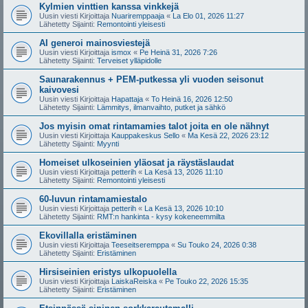
Kylmien vinttien kanssa vinkkejä
Uusin viesti Kirjoittaja
Nuariremppaaja
«
La Elo 01, 2026 11:27
Lähetetty Sijainti:
Remontointi yleisesti
AI generoi mainosviestejä
Uusin viesti Kirjoittaja
ismox
«
Pe Heinä 31, 2026 7:26
Lähetetty Sijainti:
Terveiset ylläpidolle
Saunarakennus + PEM-putkessa yli vuoden seisonut
kaivovesi
Uusin viesti Kirjoittaja
Hapattaja
«
To Heinä 16, 2026 12:50
Lähetetty Sijainti:
Lämmitys, ilmanvaihto, putket ja sähkö
Jos myisin omat rintamamies talot joita en ole nähnyt
Uusin viesti Kirjoittaja
Kauppakeskus Sello
«
Ma Kesä 22, 2026 23:12
Lähetetty Sijainti:
Myynti
Homeiset ulkoseinien yläosat ja räystäslaudat
Uusin viesti Kirjoittaja
petterih
«
La Kesä 13, 2026 11:10
Lähetetty Sijainti:
Remontointi yleisesti
60-luvun rintamamiestalo
Uusin viesti Kirjoittaja
petterih
«
La Kesä 13, 2026 10:10
Lähetetty Sijainti:
RMT:n hankinta - kysy kokeneemmilta
Ekovillalla eristäminen
Uusin viesti Kirjoittaja
Teeseitseremppa
«
Su Touko 24, 2026 0:38
Lähetetty Sijainti:
Eristäminen
Hirsiseinien eristys ulkopuolella
Uusin viesti Kirjoittaja
LaiskaReiska
«
Pe Touko 22, 2026 15:35
Lähetetty Sijainti:
Eristäminen