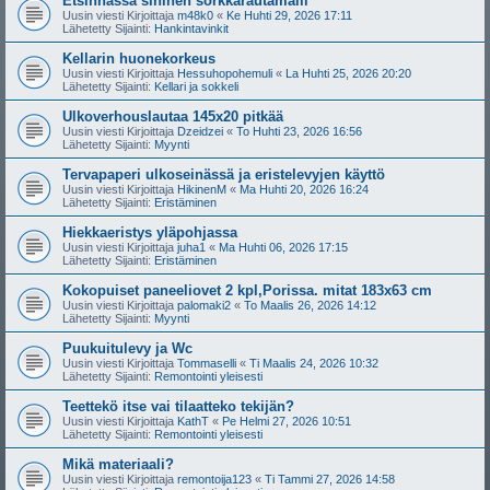
Etsinnässä sininen sorkkarautamalli
Uusin viesti Kirjoittaja
m48k0
«
Ke Huhti 29, 2026 17:11
Lähetetty Sijainti:
Hankintavinkit
Kellarin huonekorkeus
Uusin viesti Kirjoittaja
Hessuhopohemuli
«
La Huhti 25, 2026 20:20
Lähetetty Sijainti:
Kellari ja sokkeli
Ulkoverhouslautaa 145x20 pitkää
Uusin viesti Kirjoittaja
Dzeidzei
«
To Huhti 23, 2026 16:56
Lähetetty Sijainti:
Myynti
Tervapaperi ulkoseinässä ja eristelevyjen käyttö
Uusin viesti Kirjoittaja
HikinenM
«
Ma Huhti 20, 2026 16:24
Lähetetty Sijainti:
Eristäminen
Hiekkaeristys yläpohjassa
Uusin viesti Kirjoittaja
juha1
«
Ma Huhti 06, 2026 17:15
Lähetetty Sijainti:
Eristäminen
Kokopuiset paneeliovet 2 kpl,Porissa. mitat 183x63 cm
Uusin viesti Kirjoittaja
palomaki2
«
To Maalis 26, 2026 14:12
Lähetetty Sijainti:
Myynti
Puukuitulevy ja Wc
Uusin viesti Kirjoittaja
Tommaselli
«
Ti Maalis 24, 2026 10:32
Lähetetty Sijainti:
Remontointi yleisesti
Teettekö itse vai tilaatteko tekijän?
Uusin viesti Kirjoittaja
KathT
«
Pe Helmi 27, 2026 10:51
Lähetetty Sijainti:
Remontointi yleisesti
Mikä materiaali?
Uusin viesti Kirjoittaja
remontoija123
«
Ti Tammi 27, 2026 14:58