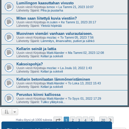
Lumilingon kaasuttahan vivusto
Uusin viesti Kirjoittaja
ismox
«
La Tammi 21, 2023 10:07
Lähetetty Sijainti:
Piha ja puutarha
Miten saan liitettyä kuvia viestiin?
Uusin viesti Kirjoittaja
m.sulen
«
Ke Tammi 11, 2023 20:17
Lähetetty Sijainti:
Yleistä höpinää
Muovinen viemäri vanhaan valurautaiseen.
Uusin viesti Kirjoittaja
mozlac
«
To Tammi 05, 2023 7:56
Lähetetty Sijainti:
Lämmitys, ilmanvaihto, putket ja sähkö
Kellarin seinät ja lattia
Uusin viesti Kirjoittaja
Matti Alander
«
Ma Tammi 02, 2023 12:08
Lähetetty Sijainti:
Kellari ja sokkeli
Kaksoispohja?
Uusin viesti Kirjoittaja
mozlac
«
La Joulu 10, 2022 1:43
Lähetetty Sijainti:
Kellari ja sokkeli
Kellarin betonilaatan lämmöneristäminen
Uusin viesti Kirjoittaja
Matti Alander
«
To Loka 13, 2022 15:43
Lähetetty Sijainti:
Kellari ja sokkeli
Perustus kiinni kalliossa
Uusin viesti Kirjoittaja
Matti Alander
«
To Syys 01, 2022 17:29
Lähetetty Sijainti:
Tuliko yllätyksiä...
Sivu
1
/
20
1
2
3
4
5
20
Seuraa
Haku löysi yli 1000 tulosta
…