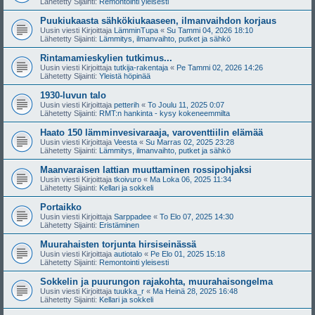
Lähetetty Sijainti:
Remontointi yleisesti
Puukiukaasta sähkökiukaaseen, ilmanvaihdon korjaus
Uusin viesti Kirjoittaja
LämminTupa
«
Su Tammi 04, 2026 18:10
Lähetetty Sijainti:
Lämmitys, ilmanvaihto, putket ja sähkö
Rintamamieskylien tutkimus...
Uusin viesti Kirjoittaja
tutkija-rakentaja
«
Pe Tammi 02, 2026 14:26
Lähetetty Sijainti:
Yleistä höpinää
1930-luvun talo
Uusin viesti Kirjoittaja
petterih
«
To Joulu 11, 2025 0:07
Lähetetty Sijainti:
RMT:n hankinta - kysy kokeneemmilta
Haato 150 lämminvesivaraaja, varoventtiilin elämää
Uusin viesti Kirjoittaja
Veesta
«
Su Marras 02, 2025 23:28
Lähetetty Sijainti:
Lämmitys, ilmanvaihto, putket ja sähkö
Maanvaraisen lattian muuttaminen rossipohjaksi
Uusin viesti Kirjoittaja
tkoivuro
«
Ma Loka 06, 2025 11:34
Lähetetty Sijainti:
Kellari ja sokkeli
Portaikko
Uusin viesti Kirjoittaja
Sarppadee
«
To Elo 07, 2025 14:30
Lähetetty Sijainti:
Eristäminen
Muurahaisten torjunta hirsiseinässä
Uusin viesti Kirjoittaja
autiotalo
«
Pe Elo 01, 2025 15:18
Lähetetty Sijainti:
Remontointi yleisesti
Sokkelin ja puurungon rajakohta, muurahaisongelma
Uusin viesti Kirjoittaja
tuukka_r
«
Ma Heinä 28, 2025 16:48
Lähetetty Sijainti:
Kellari ja sokkeli