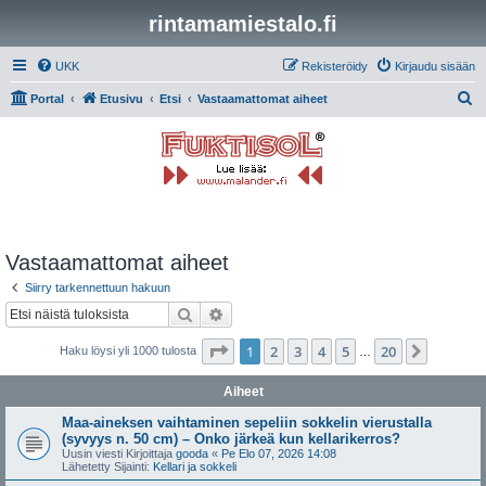
rintamamiestalo.fi
UKK
Rekisteröidy
Kirjaudu sisään
E
Portal
Etusivu
Etsi
Vastaamattomat aiheet
t
s
i
Vastaamattomat aiheet
Siirry tarkennettuun hakuun
Etsi
Tarkennettu haku
Sivu
1
/
20
1
2
3
4
5
20
Seuraa
Haku löysi yli 1000 tulosta
…
Aiheet
Maa-aineksen vaihtaminen sepeliin sokkelin vierustalla
(syvyys n. 50 cm) – Onko järkeä kun kellarikerros?
Uusin viesti Kirjoittaja
gooda
«
Pe Elo 07, 2026 14:08
Lähetetty Sijainti:
Kellari ja sokkeli