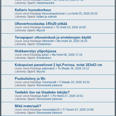
Lähetetty Sijainti:
Hankintavinkit
Kellarin huonekorkeus
Uusin viesti Kirjoittaja
Hessuhopohemuli
«
La Huhti 25, 2026 20:20
Lähetetty Sijainti:
Kellari ja sokkeli
Ulkoverhouslautaa 145x20 pitkää
Uusin viesti Kirjoittaja
Dzeidzei
«
To Huhti 23, 2026 16:56
Lähetetty Sijainti:
Myynti
Tervapaperi ulkoseinässä ja eristelevyjen käyttö
Uusin viesti Kirjoittaja
HikinenM
«
Ma Huhti 20, 2026 16:24
Lähetetty Sijainti:
Eristäminen
Hiekkaeristys yläpohjassa
Uusin viesti Kirjoittaja
juha1
«
Ma Huhti 06, 2026 17:15
Lähetetty Sijainti:
Eristäminen
Kokopuiset paneeliovet 2 kpl,Porissa. mitat 183x63 cm
Uusin viesti Kirjoittaja
palomaki2
«
To Maalis 26, 2026 14:12
Lähetetty Sijainti:
Myynti
Puukuitulevy ja Wc
Uusin viesti Kirjoittaja
Tommaselli
«
Ti Maalis 24, 2026 10:32
Lähetetty Sijainti:
Remontointi yleisesti
Teettekö itse vai tilaatteko tekijän?
Uusin viesti Kirjoittaja
KathT
«
Pe Helmi 27, 2026 10:51
Lähetetty Sijainti:
Remontointi yleisesti
Mikä materiaali?
Uusin viesti Kirjoittaja
remontoija123
«
Ti Tammi 27, 2026 14:58
Lähetetty Sijainti:
Remontointi yleisesti