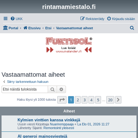
rintamamiestalo.fi
UKK
Rekisteröidy
Kirjaudu sisään
E
Portal
Etusivu
Etsi
Vastaamattomat aiheet
t
s
i
Vastaamattomat aiheet
Siirry tarkennettuun hakuun
Etsi
Tarkennettu haku
Sivu
1
/
20
1
2
3
4
5
20
Seuraa
Haku löysi yli 1000 tulosta
…
Aiheet
Kylmien vinttien kanssa vinkkejä
Uusin viesti Kirjoittaja
Nuariremppaaja
«
La Elo 01, 2026 11:27
Lähetetty Sijainti:
Remontointi yleisesti
AI generoi mainosviestejä