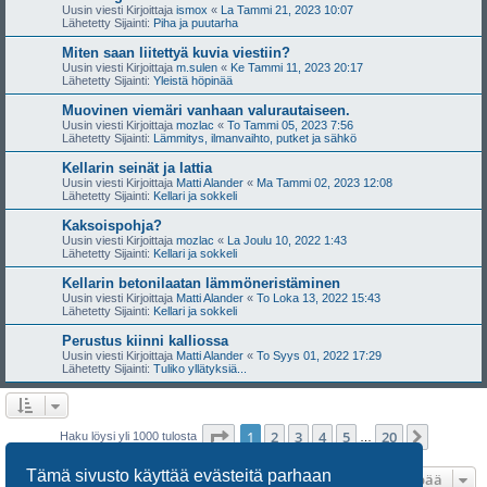
Uusin viesti Kirjoittaja
ismox
«
La Tammi 21, 2023 10:07
Lähetetty Sijainti:
Piha ja puutarha
Miten saan liitettyä kuvia viestiin?
Uusin viesti Kirjoittaja
m.sulen
«
Ke Tammi 11, 2023 20:17
Lähetetty Sijainti:
Yleistä höpinää
Muovinen viemäri vanhaan valurautaiseen.
Uusin viesti Kirjoittaja
mozlac
«
To Tammi 05, 2023 7:56
Lähetetty Sijainti:
Lämmitys, ilmanvaihto, putket ja sähkö
Kellarin seinät ja lattia
Uusin viesti Kirjoittaja
Matti Alander
«
Ma Tammi 02, 2023 12:08
Lähetetty Sijainti:
Kellari ja sokkeli
Kaksoispohja?
Uusin viesti Kirjoittaja
mozlac
«
La Joulu 10, 2022 1:43
Lähetetty Sijainti:
Kellari ja sokkeli
Kellarin betonilaatan lämmöneristäminen
Uusin viesti Kirjoittaja
Matti Alander
«
To Loka 13, 2022 15:43
Lähetetty Sijainti:
Kellari ja sokkeli
Perustus kiinni kalliossa
Uusin viesti Kirjoittaja
Matti Alander
«
To Syys 01, 2022 17:29
Lähetetty Sijainti:
Tuliko yllätyksiä...
Sivu
1
/
20
1
2
3
4
5
20
Seuraa
Haku löysi yli 1000 tulosta
…
Tämä sivusto käyttää evästeitä parhaan
Hyppää