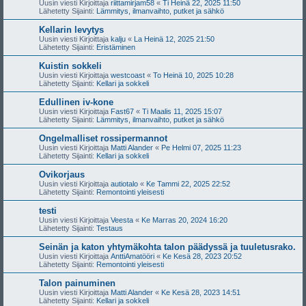
Uusin viesti Kirjoittaja
riittamirjam58
«
Ti Heinä 22, 2025 11:50
Lähetetty Sijainti:
Lämmitys, ilmanvaihto, putket ja sähkö
Kellarin levytys
Uusin viesti Kirjoittaja
kalju
«
La Heinä 12, 2025 21:50
Lähetetty Sijainti:
Eristäminen
Kuistin sokkeli
Uusin viesti Kirjoittaja
westcoast
«
To Heinä 10, 2025 10:28
Lähetetty Sijainti:
Kellari ja sokkeli
Edullinen iv-kone
Uusin viesti Kirjoittaja
Fast67
«
Ti Maalis 11, 2025 15:07
Lähetetty Sijainti:
Lämmitys, ilmanvaihto, putket ja sähkö
Ongelmalliset rossipermannot
Uusin viesti Kirjoittaja
Matti Alander
«
Pe Helmi 07, 2025 11:23
Lähetetty Sijainti:
Kellari ja sokkeli
Ovikorjaus
Uusin viesti Kirjoittaja
autiotalo
«
Ke Tammi 22, 2025 22:52
Lähetetty Sijainti:
Remontointi yleisesti
testi
Uusin viesti Kirjoittaja
Veesta
«
Ke Marras 20, 2024 16:20
Lähetetty Sijainti:
Testaus
Seinän ja katon yhtymäkohta talon päädyssä ja tuuletusrako.
Uusin viesti Kirjoittaja
AnttiAmatööri
«
Ke Kesä 28, 2023 20:52
Lähetetty Sijainti:
Remontointi yleisesti
Talon painuminen
Uusin viesti Kirjoittaja
Matti Alander
«
Ke Kesä 28, 2023 14:51
Lähetetty Sijainti:
Kellari ja sokkeli