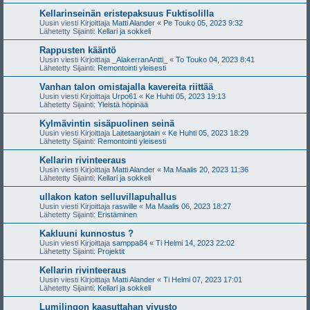
Kellarinseinän eristepaksuus Fuktisolilla
Uusin viesti Kirjoittaja
Matti Alander
«
Pe Touko 05, 2023 9:32
Lähetetty Sijainti:
Kellari ja sokkeli
Rappusten kääntö
Uusin viesti Kirjoittaja
_AlakerranAntti_
«
To Touko 04, 2023 8:41
Lähetetty Sijainti:
Remontointi yleisesti
Vanhan talon omistajalla kavereita riittää
Uusin viesti Kirjoittaja
Urpo61
«
Ke Huhti 05, 2023 19:13
Lähetetty Sijainti:
Yleistä höpinää
Kylmävintin sisäpuolinen seinä
Uusin viesti Kirjoittaja
Laitetaanjotain
«
Ke Huhti 05, 2023 18:29
Lähetetty Sijainti:
Remontointi yleisesti
Kellarin rivinteeraus
Uusin viesti Kirjoittaja
Matti Alander
«
Ma Maalis 20, 2023 11:36
Lähetetty Sijainti:
Kellari ja sokkeli
ullakon katon selluvillapuhallus
Uusin viesti Kirjoittaja
raswille
«
Ma Maalis 06, 2023 18:27
Lähetetty Sijainti:
Eristäminen
Kakluuni kunnostus ?
Uusin viesti Kirjoittaja
samppa84
«
Ti Helmi 14, 2023 22:02
Lähetetty Sijainti:
Projektit
Kellarin rivinteeraus
Uusin viesti Kirjoittaja
Matti Alander
«
Ti Helmi 07, 2023 17:01
Lähetetty Sijainti:
Kellari ja sokkeli
Lumilingon kaasuttahan vivusto