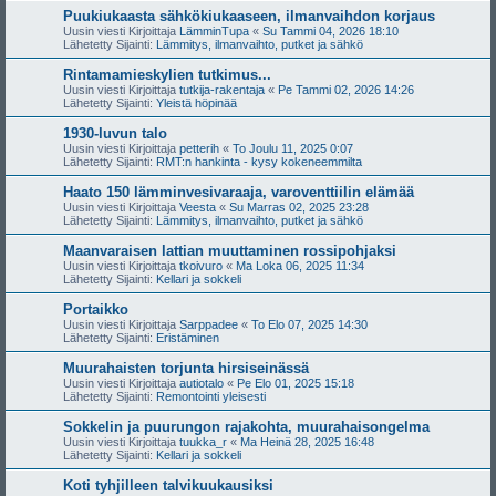
Puukiukaasta sähkökiukaaseen, ilmanvaihdon korjaus
Uusin viesti Kirjoittaja
LämminTupa
«
Su Tammi 04, 2026 18:10
Lähetetty Sijainti:
Lämmitys, ilmanvaihto, putket ja sähkö
Rintamamieskylien tutkimus...
Uusin viesti Kirjoittaja
tutkija-rakentaja
«
Pe Tammi 02, 2026 14:26
Lähetetty Sijainti:
Yleistä höpinää
1930-luvun talo
Uusin viesti Kirjoittaja
petterih
«
To Joulu 11, 2025 0:07
Lähetetty Sijainti:
RMT:n hankinta - kysy kokeneemmilta
Haato 150 lämminvesivaraaja, varoventtiilin elämää
Uusin viesti Kirjoittaja
Veesta
«
Su Marras 02, 2025 23:28
Lähetetty Sijainti:
Lämmitys, ilmanvaihto, putket ja sähkö
Maanvaraisen lattian muuttaminen rossipohjaksi
Uusin viesti Kirjoittaja
tkoivuro
«
Ma Loka 06, 2025 11:34
Lähetetty Sijainti:
Kellari ja sokkeli
Portaikko
Uusin viesti Kirjoittaja
Sarppadee
«
To Elo 07, 2025 14:30
Lähetetty Sijainti:
Eristäminen
Muurahaisten torjunta hirsiseinässä
Uusin viesti Kirjoittaja
autiotalo
«
Pe Elo 01, 2025 15:18
Lähetetty Sijainti:
Remontointi yleisesti
Sokkelin ja puurungon rajakohta, muurahaisongelma
Uusin viesti Kirjoittaja
tuukka_r
«
Ma Heinä 28, 2025 16:48
Lähetetty Sijainti:
Kellari ja sokkeli
Koti tyhjilleen talvikuukausiksi