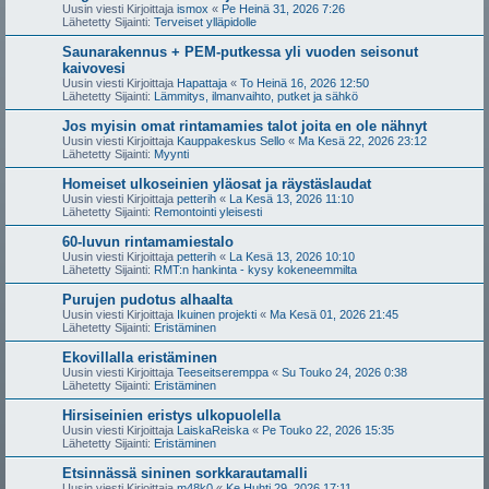
Uusin viesti Kirjoittaja
ismox
«
Pe Heinä 31, 2026 7:26
Lähetetty Sijainti:
Terveiset ylläpidolle
Saunarakennus + PEM-putkessa yli vuoden seisonut
kaivovesi
Uusin viesti Kirjoittaja
Hapattaja
«
To Heinä 16, 2026 12:50
Lähetetty Sijainti:
Lämmitys, ilmanvaihto, putket ja sähkö
Jos myisin omat rintamamies talot joita en ole nähnyt
Uusin viesti Kirjoittaja
Kauppakeskus Sello
«
Ma Kesä 22, 2026 23:12
Lähetetty Sijainti:
Myynti
Homeiset ulkoseinien yläosat ja räystäslaudat
Uusin viesti Kirjoittaja
petterih
«
La Kesä 13, 2026 11:10
Lähetetty Sijainti:
Remontointi yleisesti
60-luvun rintamamiestalo
Uusin viesti Kirjoittaja
petterih
«
La Kesä 13, 2026 10:10
Lähetetty Sijainti:
RMT:n hankinta - kysy kokeneemmilta
Purujen pudotus alhaalta
Uusin viesti Kirjoittaja
Ikuinen projekti
«
Ma Kesä 01, 2026 21:45
Lähetetty Sijainti:
Eristäminen
Ekovillalla eristäminen
Uusin viesti Kirjoittaja
Teeseitseremppa
«
Su Touko 24, 2026 0:38
Lähetetty Sijainti:
Eristäminen
Hirsiseinien eristys ulkopuolella
Uusin viesti Kirjoittaja
LaiskaReiska
«
Pe Touko 22, 2026 15:35
Lähetetty Sijainti:
Eristäminen
Etsinnässä sininen sorkkarautamalli
Uusin viesti Kirjoittaja
m48k0
«
Ke Huhti 29, 2026 17:11