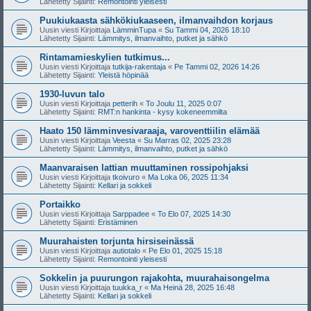
Lähetetty Sijainti:
Remontointi yleisesti
Puukiukaasta sähkökiukaaseen, ilmanvaihdon korjaus
Uusin viesti Kirjoittaja
LämminTupa
«
Su Tammi 04, 2026 18:10
Lähetetty Sijainti:
Lämmitys, ilmanvaihto, putket ja sähkö
Rintamamieskylien tutkimus...
Uusin viesti Kirjoittaja
tutkija-rakentaja
«
Pe Tammi 02, 2026 14:26
Lähetetty Sijainti:
Yleistä höpinää
1930-luvun talo
Uusin viesti Kirjoittaja
petterih
«
To Joulu 11, 2025 0:07
Lähetetty Sijainti:
RMT:n hankinta - kysy kokeneemmilta
Haato 150 lämminvesivaraaja, varoventtiilin elämää
Uusin viesti Kirjoittaja
Veesta
«
Su Marras 02, 2025 23:28
Lähetetty Sijainti:
Lämmitys, ilmanvaihto, putket ja sähkö
Maanvaraisen lattian muuttaminen rossipohjaksi
Uusin viesti Kirjoittaja
tkoivuro
«
Ma Loka 06, 2025 11:34
Lähetetty Sijainti:
Kellari ja sokkeli
Portaikko
Uusin viesti Kirjoittaja
Sarppadee
«
To Elo 07, 2025 14:30
Lähetetty Sijainti:
Eristäminen
Muurahaisten torjunta hirsiseinässä
Uusin viesti Kirjoittaja
autiotalo
«
Pe Elo 01, 2025 15:18
Lähetetty Sijainti:
Remontointi yleisesti
Sokkelin ja puurungon rajakohta, muurahaisongelma
Uusin viesti Kirjoittaja
tuukka_r
«
Ma Heinä 28, 2025 16:48
Lähetetty Sijainti:
Kellari ja sokkeli