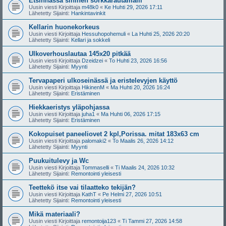
Etsinnässä sininen sorkkarautamalli
Uusin viesti Kirjoittaja
m48k0
«
Ke Huhti 29, 2026 17:11
Lähetetty Sijainti:
Hankintavinkit
Kellarin huonekorkeus
Uusin viesti Kirjoittaja
Hessuhopohemuli
«
La Huhti 25, 2026 20:20
Lähetetty Sijainti:
Kellari ja sokkeli
Ulkoverhouslautaa 145x20 pitkää
Uusin viesti Kirjoittaja
Dzeidzei
«
To Huhti 23, 2026 16:56
Lähetetty Sijainti:
Myynti
Tervapaperi ulkoseinässä ja eristelevyjen käyttö
Uusin viesti Kirjoittaja
HikinenM
«
Ma Huhti 20, 2026 16:24
Lähetetty Sijainti:
Eristäminen
Hiekkaeristys yläpohjassa
Uusin viesti Kirjoittaja
juha1
«
Ma Huhti 06, 2026 17:15
Lähetetty Sijainti:
Eristäminen
Kokopuiset paneeliovet 2 kpl,Porissa. mitat 183x63 cm
Uusin viesti Kirjoittaja
palomaki2
«
To Maalis 26, 2026 14:12
Lähetetty Sijainti:
Myynti
Puukuitulevy ja Wc
Uusin viesti Kirjoittaja
Tommaselli
«
Ti Maalis 24, 2026 10:32
Lähetetty Sijainti:
Remontointi yleisesti
Teettekö itse vai tilaatteko tekijän?
Uusin viesti Kirjoittaja
KathT
«
Pe Helmi 27, 2026 10:51
Lähetetty Sijainti:
Remontointi yleisesti
Mikä materiaali?
Uusin viesti Kirjoittaja
remontoija123
«
Ti Tammi 27, 2026 14:58