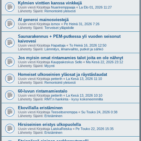
Kylmien vinttien kanssa vinkkejä
Uusin viesti Kirjoittaja
Nuariremppaaja
«
La Elo 01, 2026 11:27
Lähetetty Sijainti:
Remontointi yleisesti
AI generoi mainosviestejä
Uusin viesti Kirjoittaja
ismox
«
Pe Heinä 31, 2026 7:26
Lähetetty Sijainti:
Terveiset ylläpidolle
Saunarakennus + PEM-putkessa yli vuoden seisonut
kaivovesi
Uusin viesti Kirjoittaja
Hapattaja
«
To Heinä 16, 2026 12:50
Lähetetty Sijainti:
Lämmitys, ilmanvaihto, putket ja sähkö
Jos myisin omat rintamamies talot joita en ole nähnyt
Uusin viesti Kirjoittaja
Kauppakeskus Sello
«
Ma Kesä 22, 2026 23:12
Lähetetty Sijainti:
Myynti
Homeiset ulkoseinien yläosat ja räystäslaudat
Uusin viesti Kirjoittaja
petterih
«
La Kesä 13, 2026 11:10
Lähetetty Sijainti:
Remontointi yleisesti
60-luvun rintamamiestalo
Uusin viesti Kirjoittaja
petterih
«
La Kesä 13, 2026 10:10
Lähetetty Sijainti:
RMT:n hankinta - kysy kokeneemmilta
Ekovillalla eristäminen
Uusin viesti Kirjoittaja
Teeseitseremppa
«
Su Touko 24, 2026 0:38
Lähetetty Sijainti:
Eristäminen
Hirsiseinien eristys ulkopuolella
Uusin viesti Kirjoittaja
LaiskaReiska
«
Pe Touko 22, 2026 15:35
Lähetetty Sijainti:
Eristäminen