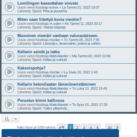
Lumilingon kaasuttahan vivusto
Uusin viesti Kirjoittaja
ismox
«
La Tammi 21, 2023 10:07
Lähetetty Sijainti:
Piha ja puutarha
Miten saan liitettyä kuvia viestiin?
Uusin viesti Kirjoittaja
m.sulen
«
Ke Tammi 11, 2023 20:17
Lähetetty Sijainti:
Yleistä höpinää
Muovinen viemäri vanhaan valurautaiseen.
Uusin viesti Kirjoittaja
mozlac
«
To Tammi 05, 2023 7:56
Lähetetty Sijainti:
Lämmitys, ilmanvaihto, putket ja sähkö
Kellarin seinät ja lattia
Uusin viesti Kirjoittaja
Matti Alander
«
Ma Tammi 02, 2023 12:08
Lähetetty Sijainti:
Kellari ja sokkeli
Kaksoispohja?
Uusin viesti Kirjoittaja
mozlac
«
La Joulu 10, 2022 1:43
Lähetetty Sijainti:
Kellari ja sokkeli
Kellarin betonilaatan lämmöneristäminen
Uusin viesti Kirjoittaja
Matti Alander
«
To Loka 13, 2022 15:43
Lähetetty Sijainti:
Kellari ja sokkeli
Perustus kiinni kalliossa
Uusin viesti Kirjoittaja
Matti Alander
«
To Syys 01, 2022 17:29
Lähetetty Sijainti:
Tuliko yllätyksiä...
Sivu
1
/
20
1
2
3
4
5
20
Seuraa
Haku löysi yli 1000 tulosta
…