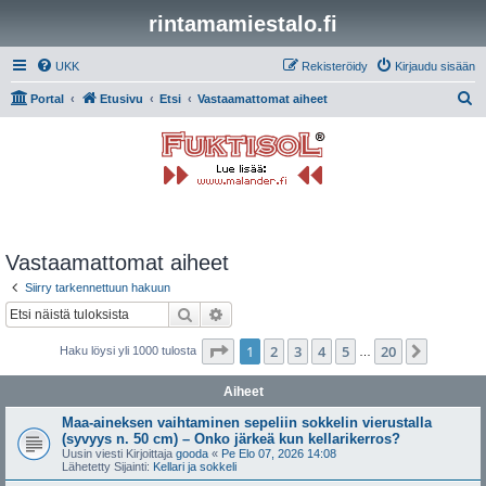
rintamamiestalo.fi
UKK
Rekisteröidy
Kirjaudu sisään
E
Portal
Etusivu
Etsi
Vastaamattomat aiheet
t
s
i
Vastaamattomat aiheet
Siirry tarkennettuun hakuun
Etsi
Tarkennettu haku
Sivu
1
/
20
1
2
3
4
5
20
Seuraa
Haku löysi yli 1000 tulosta
…
Aiheet
Maa-aineksen vaihtaminen sepeliin sokkelin vierustalla
(syvyys n. 50 cm) – Onko järkeä kun kellarikerros?
Uusin viesti Kirjoittaja
gooda
«
Pe Elo 07, 2026 14:08
Lähetetty Sijainti:
Kellari ja sokkeli