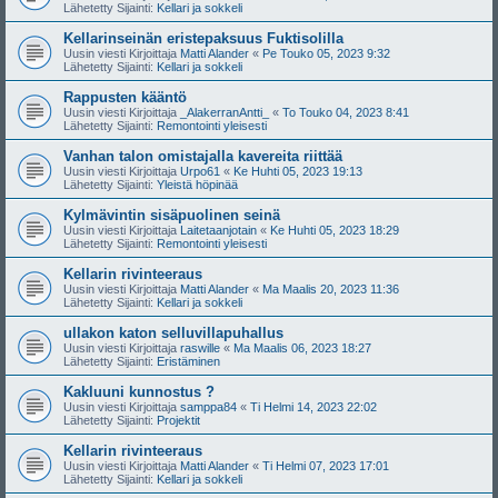
Lähetetty Sijainti:
Kellari ja sokkeli
Kellarinseinän eristepaksuus Fuktisolilla
Uusin viesti Kirjoittaja
Matti Alander
«
Pe Touko 05, 2023 9:32
Lähetetty Sijainti:
Kellari ja sokkeli
Rappusten kääntö
Uusin viesti Kirjoittaja
_AlakerranAntti_
«
To Touko 04, 2023 8:41
Lähetetty Sijainti:
Remontointi yleisesti
Vanhan talon omistajalla kavereita riittää
Uusin viesti Kirjoittaja
Urpo61
«
Ke Huhti 05, 2023 19:13
Lähetetty Sijainti:
Yleistä höpinää
Kylmävintin sisäpuolinen seinä
Uusin viesti Kirjoittaja
Laitetaanjotain
«
Ke Huhti 05, 2023 18:29
Lähetetty Sijainti:
Remontointi yleisesti
Kellarin rivinteeraus
Uusin viesti Kirjoittaja
Matti Alander
«
Ma Maalis 20, 2023 11:36
Lähetetty Sijainti:
Kellari ja sokkeli
ullakon katon selluvillapuhallus
Uusin viesti Kirjoittaja
raswille
«
Ma Maalis 06, 2023 18:27
Lähetetty Sijainti:
Eristäminen
Kakluuni kunnostus ?
Uusin viesti Kirjoittaja
samppa84
«
Ti Helmi 14, 2023 22:02
Lähetetty Sijainti:
Projektit
Kellarin rivinteeraus
Uusin viesti Kirjoittaja
Matti Alander
«
Ti Helmi 07, 2023 17:01
Lähetetty Sijainti:
Kellari ja sokkeli