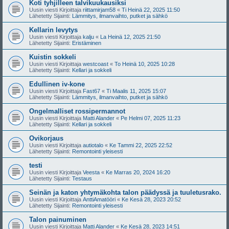
Koti tyhjilleen talvikuukausiksi
Uusin viesti Kirjoittaja
riittamirjam58
«
Ti Heinä 22, 2025 11:50
Lähetetty Sijainti:
Lämmitys, ilmanvaihto, putket ja sähkö
Kellarin levytys
Uusin viesti Kirjoittaja
kalju
«
La Heinä 12, 2025 21:50
Lähetetty Sijainti:
Eristäminen
Kuistin sokkeli
Uusin viesti Kirjoittaja
westcoast
«
To Heinä 10, 2025 10:28
Lähetetty Sijainti:
Kellari ja sokkeli
Edullinen iv-kone
Uusin viesti Kirjoittaja
Fast67
«
Ti Maalis 11, 2025 15:07
Lähetetty Sijainti:
Lämmitys, ilmanvaihto, putket ja sähkö
Ongelmalliset rossipermannot
Uusin viesti Kirjoittaja
Matti Alander
«
Pe Helmi 07, 2025 11:23
Lähetetty Sijainti:
Kellari ja sokkeli
Ovikorjaus
Uusin viesti Kirjoittaja
autiotalo
«
Ke Tammi 22, 2025 22:52
Lähetetty Sijainti:
Remontointi yleisesti
testi
Uusin viesti Kirjoittaja
Veesta
«
Ke Marras 20, 2024 16:20
Lähetetty Sijainti:
Testaus
Seinän ja katon yhtymäkohta talon päädyssä ja tuuletusrako.
Uusin viesti Kirjoittaja
AnttiAmatööri
«
Ke Kesä 28, 2023 20:52
Lähetetty Sijainti:
Remontointi yleisesti
Talon painuminen
Uusin viesti Kirjoittaja
Matti Alander
«
Ke Kesä 28, 2023 14:51