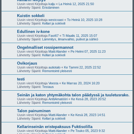
Uusin viesti Kirjoittaja
kalju
«
La Heinä 12, 2025 21:50
Lähetetty Sijainti:
Eristäminen
Kuistin sokkeli
Uusin viesti Kirjoittaja
westcoast
«
To Heinä 10, 2025 10:28
Lähetetty Sijainti:
Kellari ja sokkeli
Edullinen iv-kone
Uusin viesti Kirjoittaja
Fast67
«
Ti Maalis 11, 2025 15:07
Lähetetty Sijainti:
Lämmitys, ilmanvaihto, putket ja sähkö
Ongelmalliset rossipermannot
Uusin viesti Kirjoittaja
Matti Alander
«
Pe Helmi 07, 2025 11:23
Lähetetty Sijainti:
Kellari ja sokkeli
Ovikorjaus
Uusin viesti Kirjoittaja
autiotalo
«
Ke Tammi 22, 2025 22:52
Lähetetty Sijainti:
Remontointi yleisesti
testi
Uusin viesti Kirjoittaja
Veesta
«
Ke Marras 20, 2024 16:20
Lähetetty Sijainti:
Testaus
Seinän ja katon yhtymäkohta talon päädyssä ja tuuletusrako.
Uusin viesti Kirjoittaja
AnttiAmatööri
«
Ke Kesä 28, 2023 20:52
Lähetetty Sijainti:
Remontointi yleisesti
Talon painuminen
Uusin viesti Kirjoittaja
Matti Alander
«
Ke Kesä 28, 2023 14:51
Lähetetty Sijainti:
Kellari ja sokkeli
Kellarinseinän eristepaksuus Fuktisolilla
Uusin viesti Kirjoittaja
Matti Alander
«
Pe Touko 05, 2023 9:32