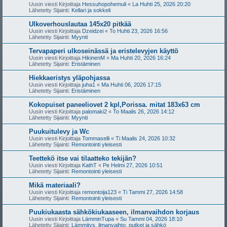
Uusin viesti Kirjoittaja
Hessuhopohemuli
«
La Huhti 25, 2026 20:20
Lähetetty Sijainti:
Kellari ja sokkeli
Ulkoverhouslautaa 145x20 pitkää
Uusin viesti Kirjoittaja
Dzeidzei
«
To Huhti 23, 2026 16:56
Lähetetty Sijainti:
Myynti
Tervapaperi ulkoseinässä ja eristelevyjen käyttö
Uusin viesti Kirjoittaja
HikinenM
«
Ma Huhti 20, 2026 16:24
Lähetetty Sijainti:
Eristäminen
Hiekkaeristys yläpohjassa
Uusin viesti Kirjoittaja
juha1
«
Ma Huhti 06, 2026 17:15
Lähetetty Sijainti:
Eristäminen
Kokopuiset paneeliovet 2 kpl,Porissa. mitat 183x63 cm
Uusin viesti Kirjoittaja
palomaki2
«
To Maalis 26, 2026 14:12
Lähetetty Sijainti:
Myynti
Puukuitulevy ja Wc
Uusin viesti Kirjoittaja
Tommaselli
«
Ti Maalis 24, 2026 10:32
Lähetetty Sijainti:
Remontointi yleisesti
Teettekö itse vai tilaatteko tekijän?
Uusin viesti Kirjoittaja
KathT
«
Pe Helmi 27, 2026 10:51
Lähetetty Sijainti:
Remontointi yleisesti
Mikä materiaali?
Uusin viesti Kirjoittaja
remontoija123
«
Ti Tammi 27, 2026 14:58
Lähetetty Sijainti:
Remontointi yleisesti
Puukiukaasta sähkökiukaaseen, ilmanvaihdon korjaus
Uusin viesti Kirjoittaja
LämminTupa
«
Su Tammi 04, 2026 18:10
Lähetetty Sijainti:
Lämmitys, ilmanvaihto, putket ja sähkö