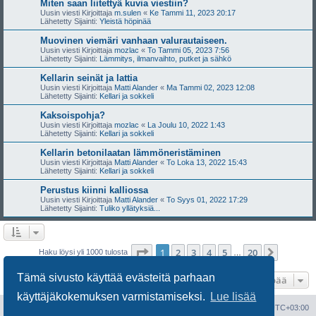
Miten saan liitettyä kuvia viestiin?
Uusin viesti Kirjoittaja
m.sulen
«
Ke Tammi 11, 2023 20:17
Lähetetty Sijainti:
Yleistä höpinää
Muovinen viemäri vanhaan valurautaiseen.
Uusin viesti Kirjoittaja
mozlac
«
To Tammi 05, 2023 7:56
Lähetetty Sijainti:
Lämmitys, ilmanvaihto, putket ja sähkö
Kellarin seinät ja lattia
Uusin viesti Kirjoittaja
Matti Alander
«
Ma Tammi 02, 2023 12:08
Lähetetty Sijainti:
Kellari ja sokkeli
Kaksoispohja?
Uusin viesti Kirjoittaja
mozlac
«
La Joulu 10, 2022 1:43
Lähetetty Sijainti:
Kellari ja sokkeli
Kellarin betonilaatan lämmöneristäminen
Uusin viesti Kirjoittaja
Matti Alander
«
To Loka 13, 2022 15:43
Lähetetty Sijainti:
Kellari ja sokkeli
Perustus kiinni kalliossa
Uusin viesti Kirjoittaja
Matti Alander
«
To Syys 01, 2022 17:29
Lähetetty Sijainti:
Tuliko yllätyksiä...
Sivu
1
/
20
1
2
3
4
5
20
Seuraa
Haku löysi yli 1000 tulosta
…
Tämä sivusto käyttää evästeitä parhaan
Hyppää
käyttäjäkokemuksen varmistamiseksi.
Lue lisää
Portal
Etusivu
Kaikki ajat ovat
UTC+03:00