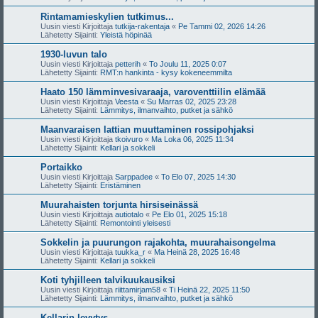
Rintamamieskylien tutkimus...
Uusin viesti Kirjoittaja
tutkija-rakentaja
«
Pe Tammi 02, 2026 14:26
Lähetetty Sijainti:
Yleistä höpinää
1930-luvun talo
Uusin viesti Kirjoittaja
petterih
«
To Joulu 11, 2025 0:07
Lähetetty Sijainti:
RMT:n hankinta - kysy kokeneemmilta
Haato 150 lämminvesivaraaja, varoventtiilin elämää
Uusin viesti Kirjoittaja
Veesta
«
Su Marras 02, 2025 23:28
Lähetetty Sijainti:
Lämmitys, ilmanvaihto, putket ja sähkö
Maanvaraisen lattian muuttaminen rossipohjaksi
Uusin viesti Kirjoittaja
tkoivuro
«
Ma Loka 06, 2025 11:34
Lähetetty Sijainti:
Kellari ja sokkeli
Portaikko
Uusin viesti Kirjoittaja
Sarppadee
«
To Elo 07, 2025 14:30
Lähetetty Sijainti:
Eristäminen
Muurahaisten torjunta hirsiseinässä
Uusin viesti Kirjoittaja
autiotalo
«
Pe Elo 01, 2025 15:18
Lähetetty Sijainti:
Remontointi yleisesti
Sokkelin ja puurungon rajakohta, muurahaisongelma
Uusin viesti Kirjoittaja
tuukka_r
«
Ma Heinä 28, 2025 16:48
Lähetetty Sijainti:
Kellari ja sokkeli
Koti tyhjilleen talvikuukausiksi
Uusin viesti Kirjoittaja
riittamirjam58
«
Ti Heinä 22, 2025 11:50
Lähetetty Sijainti:
Lämmitys, ilmanvaihto, putket ja sähkö
Kellarin levytys