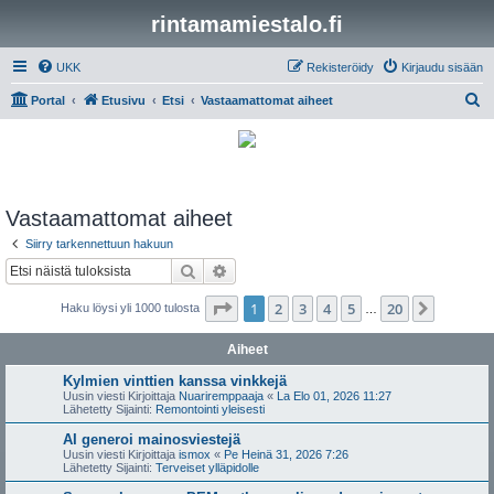
rintamamiestalo.fi
UKK
Rekisteröidy
Kirjaudu sisään
E
Portal
Etusivu
Etsi
Vastaamattomat aiheet
t
s
i
Vastaamattomat aiheet
Siirry tarkennettuun hakuun
Etsi
Tarkennettu haku
Sivu
1
/
20
1
2
3
4
5
20
Seuraa
Haku löysi yli 1000 tulosta
…
Aiheet
Kylmien vinttien kanssa vinkkejä
Uusin viesti Kirjoittaja
Nuariremppaaja
«
La Elo 01, 2026 11:27
Lähetetty Sijainti:
Remontointi yleisesti
AI generoi mainosviestejä
Uusin viesti Kirjoittaja
ismox
«
Pe Heinä 31, 2026 7:26
Lähetetty Sijainti:
Terveiset ylläpidolle