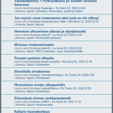
Saunarakennus + PEM-putkessa yli vuoden seisonut
kaivovesi
Uusin viesti Kirjoittaja
Hapattaja
«
To Heinä 16, 2026 12:50
Lähetetty Sijainti:
Lämmitys, ilmanvaihto, putket ja sähkö
Jos myisin omat rintamamies talot joita en ole nähnyt
Uusin viesti Kirjoittaja
Kauppakeskus Sello
«
Ma Kesä 22, 2026 23:12
Lähetetty Sijainti:
Myynti
Homeiset ulkoseinien yläosat ja räystäslaudat
Uusin viesti Kirjoittaja
petterih
«
La Kesä 13, 2026 11:10
Lähetetty Sijainti:
Remontointi yleisesti
60-luvun rintamamiestalo
Uusin viesti Kirjoittaja
petterih
«
La Kesä 13, 2026 10:10
Lähetetty Sijainti:
RMT:n hankinta - kysy kokeneemmilta
Purujen pudotus alhaalta
Uusin viesti Kirjoittaja
Ikuinen projekti
«
Ma Kesä 01, 2026 21:45
Lähetetty Sijainti:
Eristäminen
Ekovillalla eristäminen
Uusin viesti Kirjoittaja
Teeseitseremppa
«
Su Touko 24, 2026 0:38
Lähetetty Sijainti:
Eristäminen
Hirsiseinien eristys ulkopuolella
Uusin viesti Kirjoittaja
LaiskaReiska
«
Pe Touko 22, 2026 15:35
Lähetetty Sijainti:
Eristäminen
Etsinnässä sininen sorkkarautamalli
Uusin viesti Kirjoittaja
m48k0
«
Ke Huhti 29, 2026 17:11
Lähetetty Sijainti:
Hankintavinkit
Kellarin huonekorkeus