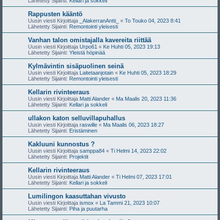
Lähetetty Sijainti:
Kellari ja sokkeli
Rappusten kääntö
Uusin viesti Kirjoittaja
_AlakerranAntti_
«
To Touko 04, 2023 8:41
Lähetetty Sijainti:
Remontointi yleisesti
Vanhan talon omistajalla kavereita riittää
Uusin viesti Kirjoittaja
Urpo61
«
Ke Huhti 05, 2023 19:13
Lähetetty Sijainti:
Yleistä höpinää
Kylmävintin sisäpuolinen seinä
Uusin viesti Kirjoittaja
Laitetaanjotain
«
Ke Huhti 05, 2023 18:29
Lähetetty Sijainti:
Remontointi yleisesti
Kellarin rivinteeraus
Uusin viesti Kirjoittaja
Matti Alander
«
Ma Maalis 20, 2023 11:36
Lähetetty Sijainti:
Kellari ja sokkeli
ullakon katon selluvillapuhallus
Uusin viesti Kirjoittaja
raswille
«
Ma Maalis 06, 2023 18:27
Lähetetty Sijainti:
Eristäminen
Kakluuni kunnostus ?
Uusin viesti Kirjoittaja
samppa84
«
Ti Helmi 14, 2023 22:02
Lähetetty Sijainti:
Projektit
Kellarin rivinteeraus
Uusin viesti Kirjoittaja
Matti Alander
«
Ti Helmi 07, 2023 17:01
Lähetetty Sijainti:
Kellari ja sokkeli
Lumilingon kaasuttahan vivusto
Uusin viesti Kirjoittaja
ismox
«
La Tammi 21, 2023 10:07
Lähetetty Sijainti:
Piha ja puutarha