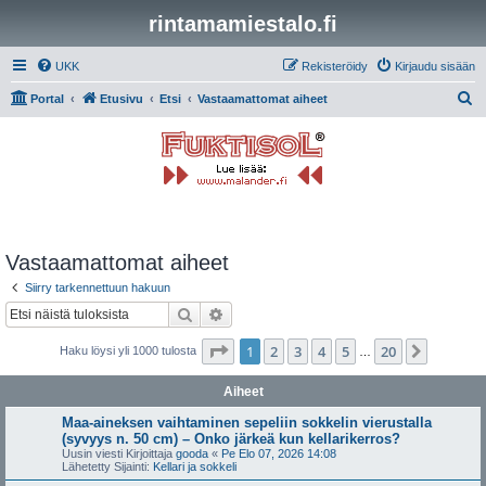
rintamamiestalo.fi
UKK
Rekisteröidy
Kirjaudu sisään
E
Portal
Etusivu
Etsi
Vastaamattomat aiheet
t
s
i
Vastaamattomat aiheet
Siirry tarkennettuun hakuun
Etsi
Tarkennettu haku
Sivu
1
/
20
1
2
3
4
5
20
Seuraa
Haku löysi yli 1000 tulosta
…
Aiheet
Maa-aineksen vaihtaminen sepeliin sokkelin vierustalla
(syvyys n. 50 cm) – Onko järkeä kun kellarikerros?
Uusin viesti Kirjoittaja
gooda
«
Pe Elo 07, 2026 14:08
Lähetetty Sijainti:
Kellari ja sokkeli