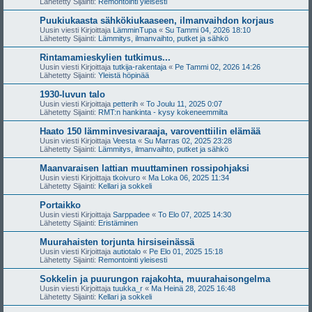
Lähetetty Sijainti:
Remontointi yleisesti
Puukiukaasta sähkökiukaaseen, ilmanvaihdon korjaus
Uusin viesti Kirjoittaja
LämminTupa
«
Su Tammi 04, 2026 18:10
Lähetetty Sijainti:
Lämmitys, ilmanvaihto, putket ja sähkö
Rintamamieskylien tutkimus...
Uusin viesti Kirjoittaja
tutkija-rakentaja
«
Pe Tammi 02, 2026 14:26
Lähetetty Sijainti:
Yleistä höpinää
1930-luvun talo
Uusin viesti Kirjoittaja
petterih
«
To Joulu 11, 2025 0:07
Lähetetty Sijainti:
RMT:n hankinta - kysy kokeneemmilta
Haato 150 lämminvesivaraaja, varoventtiilin elämää
Uusin viesti Kirjoittaja
Veesta
«
Su Marras 02, 2025 23:28
Lähetetty Sijainti:
Lämmitys, ilmanvaihto, putket ja sähkö
Maanvaraisen lattian muuttaminen rossipohjaksi
Uusin viesti Kirjoittaja
tkoivuro
«
Ma Loka 06, 2025 11:34
Lähetetty Sijainti:
Kellari ja sokkeli
Portaikko
Uusin viesti Kirjoittaja
Sarppadee
«
To Elo 07, 2025 14:30
Lähetetty Sijainti:
Eristäminen
Muurahaisten torjunta hirsiseinässä
Uusin viesti Kirjoittaja
autiotalo
«
Pe Elo 01, 2025 15:18
Lähetetty Sijainti:
Remontointi yleisesti
Sokkelin ja puurungon rajakohta, muurahaisongelma
Uusin viesti Kirjoittaja
tuukka_r
«
Ma Heinä 28, 2025 16:48
Lähetetty Sijainti:
Kellari ja sokkeli