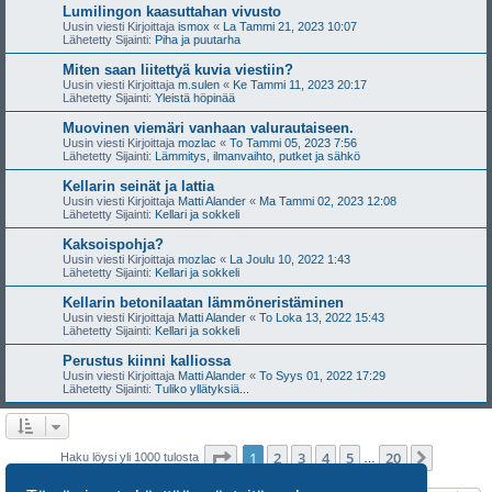
Lumilingon kaasuttahan vivusto
Uusin viesti Kirjoittaja
ismox
«
La Tammi 21, 2023 10:07
Lähetetty Sijainti:
Piha ja puutarha
Miten saan liitettyä kuvia viestiin?
Uusin viesti Kirjoittaja
m.sulen
«
Ke Tammi 11, 2023 20:17
Lähetetty Sijainti:
Yleistä höpinää
Muovinen viemäri vanhaan valurautaiseen.
Uusin viesti Kirjoittaja
mozlac
«
To Tammi 05, 2023 7:56
Lähetetty Sijainti:
Lämmitys, ilmanvaihto, putket ja sähkö
Kellarin seinät ja lattia
Uusin viesti Kirjoittaja
Matti Alander
«
Ma Tammi 02, 2023 12:08
Lähetetty Sijainti:
Kellari ja sokkeli
Kaksoispohja?
Uusin viesti Kirjoittaja
mozlac
«
La Joulu 10, 2022 1:43
Lähetetty Sijainti:
Kellari ja sokkeli
Kellarin betonilaatan lämmöneristäminen
Uusin viesti Kirjoittaja
Matti Alander
«
To Loka 13, 2022 15:43
Lähetetty Sijainti:
Kellari ja sokkeli
Perustus kiinni kalliossa
Uusin viesti Kirjoittaja
Matti Alander
«
To Syys 01, 2022 17:29
Lähetetty Sijainti:
Tuliko yllätyksiä...
Sivu
1
/
20
1
2
3
4
5
20
Seuraa
Haku löysi yli 1000 tulosta
…