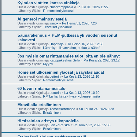
Kylmien vinttien kanssa vinkkejä
Uusin viesti Kirjoittaja
Nuariremppaaja
«
La Elo 01, 2026 11:27
Lähetetty Sijainti:
Remontointi yleisesti
AI generoi mainosviestejä
Uusin viesti Kirjoittaja
ismox
«
Pe Heinä 31, 2026 7:26
Lähetetty Sijainti:
Terveiset ylläpidolle
Saunarakennus + PEM-putkessa yli vuoden seisonut
kaivovesi
Uusin viesti Kirjoittaja
Hapattaja
«
To Heinä 16, 2026 12:50
Lähetetty Sijainti:
Lämmitys, ilmanvaihto, putket ja sähkö
Jos myisin omat rintamamies talot joita en ole nähnyt
Uusin viesti Kirjoittaja
Kauppakeskus Sello
«
Ma Kesä 22, 2026 23:12
Lähetetty Sijainti:
Myynti
Homeiset ulkoseinien yläosat ja räystäslaudat
Uusin viesti Kirjoittaja
petterih
«
La Kesä 13, 2026 11:10
Lähetetty Sijainti:
Remontointi yleisesti
60-luvun rintamamiestalo
Uusin viesti Kirjoittaja
petterih
«
La Kesä 13, 2026 10:10
Lähetetty Sijainti:
RMT:n hankinta - kysy kokeneemmilta
Ekovillalla eristäminen
Uusin viesti Kirjoittaja
Teeseitseremppa
«
Su Touko 24, 2026 0:38
Lähetetty Sijainti:
Eristäminen
Hirsiseinien eristys ulkopuolella
Uusin viesti Kirjoittaja
LaiskaReiska
«
Pe Touko 22, 2026 15:35
Lähetetty Sijainti:
Eristäminen