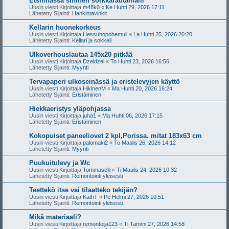
Etsinnässä sininen sorkkarautamalli
Uusin viesti Kirjoittaja
m48k0
«
Ke Huhti 29, 2026 17:11
Lähetetty Sijainti:
Hankintavinkit
Kellarin huonekorkeus
Uusin viesti Kirjoittaja
Hessuhopohemuli
«
La Huhti 25, 2026 20:20
Lähetetty Sijainti:
Kellari ja sokkeli
Ulkoverhouslautaa 145x20 pitkää
Uusin viesti Kirjoittaja
Dzeidzei
«
To Huhti 23, 2026 16:56
Lähetetty Sijainti:
Myynti
Tervapaperi ulkoseinässä ja eristelevyjen käyttö
Uusin viesti Kirjoittaja
HikinenM
«
Ma Huhti 20, 2026 16:24
Lähetetty Sijainti:
Eristäminen
Hiekkaeristys yläpohjassa
Uusin viesti Kirjoittaja
juha1
«
Ma Huhti 06, 2026 17:15
Lähetetty Sijainti:
Eristäminen
Kokopuiset paneeliovet 2 kpl,Porissa. mitat 183x63 cm
Uusin viesti Kirjoittaja
palomaki2
«
To Maalis 26, 2026 14:12
Lähetetty Sijainti:
Myynti
Puukuitulevy ja Wc
Uusin viesti Kirjoittaja
Tommaselli
«
Ti Maalis 24, 2026 10:32
Lähetetty Sijainti:
Remontointi yleisesti
Teettekö itse vai tilaatteko tekijän?
Uusin viesti Kirjoittaja
KathT
«
Pe Helmi 27, 2026 10:51
Lähetetty Sijainti:
Remontointi yleisesti
Mikä materiaali?
Uusin viesti Kirjoittaja
remontoija123
«
Ti Tammi 27, 2026 14:58