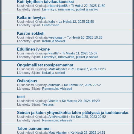
Koti tyhjilleen talvikuukausiksi
Uusin viesti Kirjoittaja
riittamirjam58
«
Ti Heinä 22, 2025 11:50
Lähetetty Sijainti:
Lämmitys, ilmanvaihto, putket ja sähkö
Kellarin levytys
Uusin viesti Kirjoittaja
kalju
«
La Heinä 12, 2025 21:50
Lähetetty Sijainti:
Eristäminen
Kuistin sokkeli
Uusin viesti Kirjoittaja
westcoast
«
To Heinä 10, 2025 10:28
Lähetetty Sijainti:
Kellari ja sokkeli
Edullinen iv-kone
Uusin viesti Kirjoittaja
Fast67
«
Ti Maalis 11, 2025 15:07
Lähetetty Sijainti:
Lämmitys, ilmanvaihto, putket ja sähkö
Ongelmalliset rossipermannot
Uusin viesti Kirjoittaja
Matti Alander
«
Pe Helmi 07, 2025 11:23
Lähetetty Sijainti:
Kellari ja sokkeli
Ovikorjaus
Uusin viesti Kirjoittaja
autiotalo
«
Ke Tammi 22, 2025 22:52
Lähetetty Sijainti:
Remontointi yleisesti
testi
Uusin viesti Kirjoittaja
Veesta
«
Ke Marras 20, 2024 16:20
Lähetetty Sijainti:
Testaus
Seinän ja katon yhtymäkohta talon päädyssä ja tuuletusrako.
Uusin viesti Kirjoittaja
AnttiAmatööri
«
Ke Kesä 28, 2023 20:52
Lähetetty Sijainti:
Remontointi yleisesti
Talon painuminen
Uusin viesti Kirjoittaja
Matti Alander
«
Ke Kesä 28, 2023 14:51