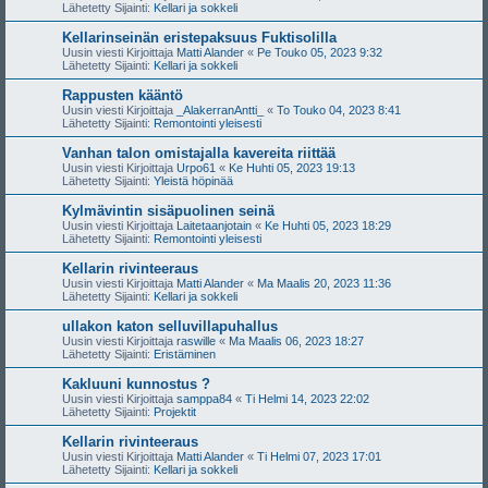
Lähetetty Sijainti:
Kellari ja sokkeli
Kellarinseinän eristepaksuus Fuktisolilla
Uusin viesti Kirjoittaja
Matti Alander
«
Pe Touko 05, 2023 9:32
Lähetetty Sijainti:
Kellari ja sokkeli
Rappusten kääntö
Uusin viesti Kirjoittaja
_AlakerranAntti_
«
To Touko 04, 2023 8:41
Lähetetty Sijainti:
Remontointi yleisesti
Vanhan talon omistajalla kavereita riittää
Uusin viesti Kirjoittaja
Urpo61
«
Ke Huhti 05, 2023 19:13
Lähetetty Sijainti:
Yleistä höpinää
Kylmävintin sisäpuolinen seinä
Uusin viesti Kirjoittaja
Laitetaanjotain
«
Ke Huhti 05, 2023 18:29
Lähetetty Sijainti:
Remontointi yleisesti
Kellarin rivinteeraus
Uusin viesti Kirjoittaja
Matti Alander
«
Ma Maalis 20, 2023 11:36
Lähetetty Sijainti:
Kellari ja sokkeli
ullakon katon selluvillapuhallus
Uusin viesti Kirjoittaja
raswille
«
Ma Maalis 06, 2023 18:27
Lähetetty Sijainti:
Eristäminen
Kakluuni kunnostus ?
Uusin viesti Kirjoittaja
samppa84
«
Ti Helmi 14, 2023 22:02
Lähetetty Sijainti:
Projektit
Kellarin rivinteeraus
Uusin viesti Kirjoittaja
Matti Alander
«
Ti Helmi 07, 2023 17:01
Lähetetty Sijainti:
Kellari ja sokkeli