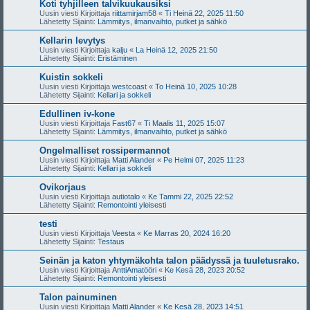
Koti tyhjilleen talvikuukausiksi
Uusin viesti Kirjoittaja
riittamirjam58
«
Ti Heinä 22, 2025 11:50
Lähetetty Sijainti:
Lämmitys, ilmanvaihto, putket ja sähkö
Kellarin levytys
Uusin viesti Kirjoittaja
kalju
«
La Heinä 12, 2025 21:50
Lähetetty Sijainti:
Eristäminen
Kuistin sokkeli
Uusin viesti Kirjoittaja
westcoast
«
To Heinä 10, 2025 10:28
Lähetetty Sijainti:
Kellari ja sokkeli
Edullinen iv-kone
Uusin viesti Kirjoittaja
Fast67
«
Ti Maalis 11, 2025 15:07
Lähetetty Sijainti:
Lämmitys, ilmanvaihto, putket ja sähkö
Ongelmalliset rossipermannot
Uusin viesti Kirjoittaja
Matti Alander
«
Pe Helmi 07, 2025 11:23
Lähetetty Sijainti:
Kellari ja sokkeli
Ovikorjaus
Uusin viesti Kirjoittaja
autiotalo
«
Ke Tammi 22, 2025 22:52
Lähetetty Sijainti:
Remontointi yleisesti
testi
Uusin viesti Kirjoittaja
Veesta
«
Ke Marras 20, 2024 16:20
Lähetetty Sijainti:
Testaus
Seinän ja katon yhtymäkohta talon päädyssä ja tuuletusrako.
Uusin viesti Kirjoittaja
AnttiAmatööri
«
Ke Kesä 28, 2023 20:52
Lähetetty Sijainti:
Remontointi yleisesti
Talon painuminen
Uusin viesti Kirjoittaja
Matti Alander
«
Ke Kesä 28, 2023 14:51