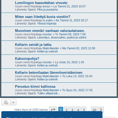
Lumilingon kaasuttahan vivusto
Uusin viesti Kirjoittaja
ismox
«
La Tammi 21, 2023 10:07
Lähetetty Sijainti:
Piha ja puutarha
Miten saan liitettyä kuvia viestiin?
Uusin viesti Kirjoittaja
m.sulen
«
Ke Tammi 11, 2023 20:17
Lähetetty Sijainti:
Yleistä höpinää
Muovinen viemäri vanhaan valurautaiseen.
Uusin viesti Kirjoittaja
mozlac
«
To Tammi 05, 2023 7:56
Lähetetty Sijainti:
Lämmitys, ilmanvaihto, putket ja sähkö
Kellarin seinät ja lattia
Uusin viesti Kirjoittaja
Matti Alander
«
Ma Tammi 02, 2023 12:08
Lähetetty Sijainti:
Kellari ja sokkeli
Kaksoispohja?
Uusin viesti Kirjoittaja
mozlac
«
La Joulu 10, 2022 1:43
Lähetetty Sijainti:
Kellari ja sokkeli
Kellarin betonilaatan lämmöneristäminen
Uusin viesti Kirjoittaja
Matti Alander
«
To Loka 13, 2022 15:43
Lähetetty Sijainti:
Kellari ja sokkeli
Perustus kiinni kalliossa
Uusin viesti Kirjoittaja
Matti Alander
«
To Syys 01, 2022 17:29
Lähetetty Sijainti:
Tuliko yllätyksiä...
Sivu
1
/
20
1
2
3
4
5
20
Seuraa
Haku löysi yli 1000 tulosta
…