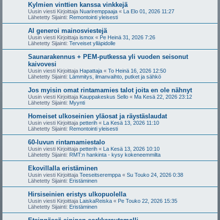
Kylmien vinttien kanssa vinkkejä
Uusin viesti Kirjoittaja
Nuariremppaaja
«
La Elo 01, 2026 11:27
Lähetetty Sijainti:
Remontointi yleisesti
AI generoi mainosviestejä
Uusin viesti Kirjoittaja
ismox
«
Pe Heinä 31, 2026 7:26
Lähetetty Sijainti:
Terveiset ylläpidolle
Saunarakennus + PEM-putkessa yli vuoden seisonut
kaivovesi
Uusin viesti Kirjoittaja
Hapattaja
«
To Heinä 16, 2026 12:50
Lähetetty Sijainti:
Lämmitys, ilmanvaihto, putket ja sähkö
Jos myisin omat rintamamies talot joita en ole nähnyt
Uusin viesti Kirjoittaja
Kauppakeskus Sello
«
Ma Kesä 22, 2026 23:12
Lähetetty Sijainti:
Myynti
Homeiset ulkoseinien yläosat ja räystäslaudat
Uusin viesti Kirjoittaja
petterih
«
La Kesä 13, 2026 11:10
Lähetetty Sijainti:
Remontointi yleisesti
60-luvun rintamamiestalo
Uusin viesti Kirjoittaja
petterih
«
La Kesä 13, 2026 10:10
Lähetetty Sijainti:
RMT:n hankinta - kysy kokeneemmilta
Ekovillalla eristäminen
Uusin viesti Kirjoittaja
Teeseitseremppa
«
Su Touko 24, 2026 0:38
Lähetetty Sijainti:
Eristäminen
Hirsiseinien eristys ulkopuolella
Uusin viesti Kirjoittaja
LaiskaReiska
«
Pe Touko 22, 2026 15:35
Lähetetty Sijainti:
Eristäminen