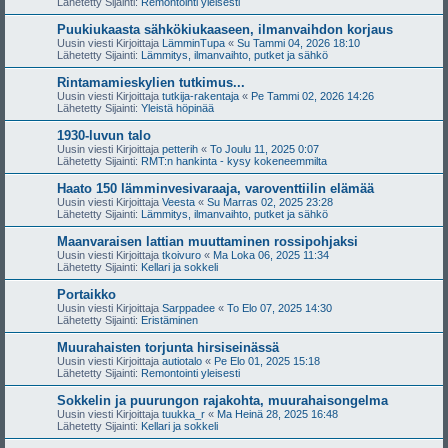
Lähetetty Sijainti:
Remontointi yleisesti
Puukiukaasta sähkökiukaaseen, ilmanvaihdon korjaus
Uusin viesti Kirjoittaja
LämminTupa
«
Su Tammi 04, 2026 18:10
Lähetetty Sijainti:
Lämmitys, ilmanvaihto, putket ja sähkö
Rintamamieskylien tutkimus...
Uusin viesti Kirjoittaja
tutkija-rakentaja
«
Pe Tammi 02, 2026 14:26
Lähetetty Sijainti:
Yleistä höpinää
1930-luvun talo
Uusin viesti Kirjoittaja
petterih
«
To Joulu 11, 2025 0:07
Lähetetty Sijainti:
RMT:n hankinta - kysy kokeneemmilta
Haato 150 lämminvesivaraaja, varoventtiilin elämää
Uusin viesti Kirjoittaja
Veesta
«
Su Marras 02, 2025 23:28
Lähetetty Sijainti:
Lämmitys, ilmanvaihto, putket ja sähkö
Maanvaraisen lattian muuttaminen rossipohjaksi
Uusin viesti Kirjoittaja
tkoivuro
«
Ma Loka 06, 2025 11:34
Lähetetty Sijainti:
Kellari ja sokkeli
Portaikko
Uusin viesti Kirjoittaja
Sarppadee
«
To Elo 07, 2025 14:30
Lähetetty Sijainti:
Eristäminen
Muurahaisten torjunta hirsiseinässä
Uusin viesti Kirjoittaja
autiotalo
«
Pe Elo 01, 2025 15:18
Lähetetty Sijainti:
Remontointi yleisesti
Sokkelin ja puurungon rajakohta, muurahaisongelma
Uusin viesti Kirjoittaja
tuukka_r
«
Ma Heinä 28, 2025 16:48
Lähetetty Sijainti:
Kellari ja sokkeli