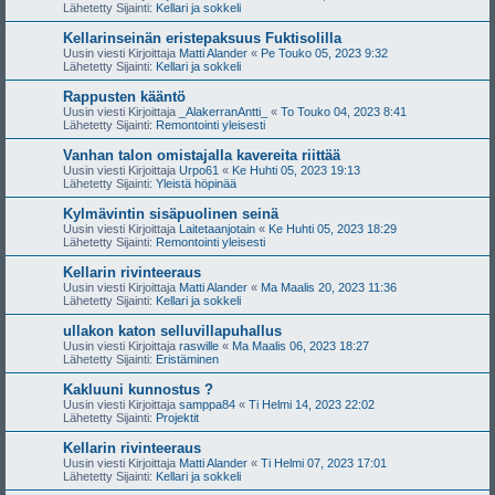
Lähetetty Sijainti:
Kellari ja sokkeli
Kellarinseinän eristepaksuus Fuktisolilla
Uusin viesti Kirjoittaja
Matti Alander
«
Pe Touko 05, 2023 9:32
Lähetetty Sijainti:
Kellari ja sokkeli
Rappusten kääntö
Uusin viesti Kirjoittaja
_AlakerranAntti_
«
To Touko 04, 2023 8:41
Lähetetty Sijainti:
Remontointi yleisesti
Vanhan talon omistajalla kavereita riittää
Uusin viesti Kirjoittaja
Urpo61
«
Ke Huhti 05, 2023 19:13
Lähetetty Sijainti:
Yleistä höpinää
Kylmävintin sisäpuolinen seinä
Uusin viesti Kirjoittaja
Laitetaanjotain
«
Ke Huhti 05, 2023 18:29
Lähetetty Sijainti:
Remontointi yleisesti
Kellarin rivinteeraus
Uusin viesti Kirjoittaja
Matti Alander
«
Ma Maalis 20, 2023 11:36
Lähetetty Sijainti:
Kellari ja sokkeli
ullakon katon selluvillapuhallus
Uusin viesti Kirjoittaja
raswille
«
Ma Maalis 06, 2023 18:27
Lähetetty Sijainti:
Eristäminen
Kakluuni kunnostus ?
Uusin viesti Kirjoittaja
samppa84
«
Ti Helmi 14, 2023 22:02
Lähetetty Sijainti:
Projektit
Kellarin rivinteeraus
Uusin viesti Kirjoittaja
Matti Alander
«
Ti Helmi 07, 2023 17:01
Lähetetty Sijainti:
Kellari ja sokkeli