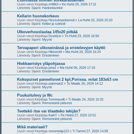
Etsinnässä sininen sorkkarautamalli
Uusin viesti Kirjoittaja
m48k0
«
Ke Huhti 29, 2026 17:11
Lähetetty Sijainti:
Hankintavinkit
Kellarin huonekorkeus
Uusin viesti Kirjoittaja
Hessuhopohemuli
«
La Huhti 25, 2026 20:20
Lähetetty Sijainti:
Kellari ja sokkeli
Ulkoverhouslautaa 145x20 pitkää
Uusin viesti Kirjoittaja
Dzeidzei
«
To Huhti 23, 2026 16:56
Lähetetty Sijainti:
Myynti
Tervapaperi ulkoseinässä ja eristelevyjen käyttö
Uusin viesti Kirjoittaja
HikinenM
«
Ma Huhti 20, 2026 16:24
Lähetetty Sijainti:
Eristäminen
Hiekkaeristys yläpohjassa
Uusin viesti Kirjoittaja
juha1
«
Ma Huhti 06, 2026 17:15
Lähetetty Sijainti:
Eristäminen
Kokopuiset paneeliovet 2 kpl,Porissa. mitat 183x63 cm
Uusin viesti Kirjoittaja
palomaki2
«
To Maalis 26, 2026 14:12
Lähetetty Sijainti:
Myynti
Puukuitulevy ja Wc
Uusin viesti Kirjoittaja
Tommaselli
«
Ti Maalis 24, 2026 10:32
Lähetetty Sijainti:
Remontointi yleisesti
Teettekö itse vai tilaatteko tekijän?
Uusin viesti Kirjoittaja
KathT
«
Pe Helmi 27, 2026 10:51
Lähetetty Sijainti:
Remontointi yleisesti
Mikä materiaali?
Uusin viesti Kirjoittaja
remontoija123
«
Ti Tammi 27, 2026 14:58