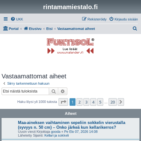
rintamamiestalo.fi
UKK
Rekisteröidy
Kirjaudu sisään
E
Portal
Etusivu
Etsi
Vastaamattomat aiheet
t
s
i
Vastaamattomat aiheet
Siirry tarkennettuun hakuun
Etsi
Tarkennettu haku
Sivu
1
/
20
1
2
3
4
5
20
Seuraa
Haku löysi yli 1000 tulosta
…
Aiheet
Maa-aineksen vaihtaminen sepeliin sokkelin vierustalla
(syvyys n. 50 cm) – Onko järkeä kun kellarikerros?
Uusin viesti Kirjoittaja
gooda
«
Pe Elo 07, 2026 14:08
Lähetetty Sijainti:
Kellari ja sokkeli