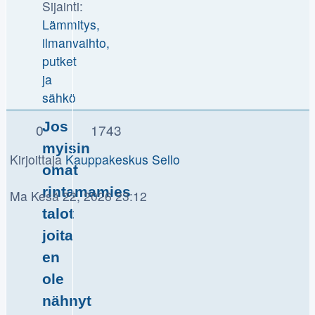
Sijainti:
Lämmitys,
ilmanvaihto,
putket
ja
sähkö
Jos
0
1743
myisin
Kirjoittaja
Kauppakeskus Sello
omat
rintamamies
Ma Kesä 22, 2026 23:12
talot
joita
en
ole
nähnyt