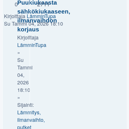
Puukiukaasta
0
2711
sähkökiukaaseen,
Kirjoittaja
LämminTupa
ilmanvaihdon
Su Tammi 04, 2026 18:10
korjaus
Kirjoittaja
LämminTupa
»
Su
Tammi
04,
2026
18:10
»
Sijainti:
Lämmitys,
ilmanvaihto,
putket