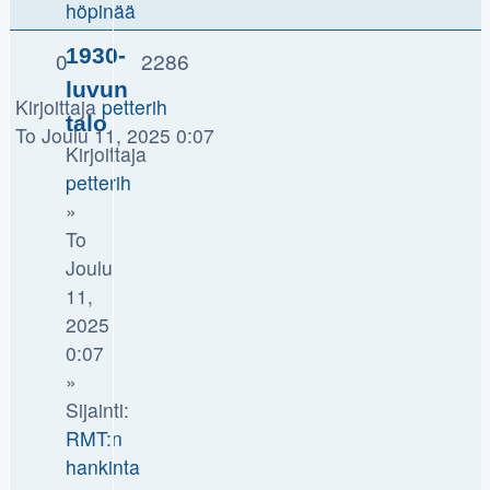
höpinää
1930-
0
2286
luvun
Kirjoittaja
petterih
talo
To Joulu 11, 2025 0:07
Kirjoittaja
petterih
»
To
Joulu
11,
2025
0:07
»
Sijainti:
RMT:n
hankinta