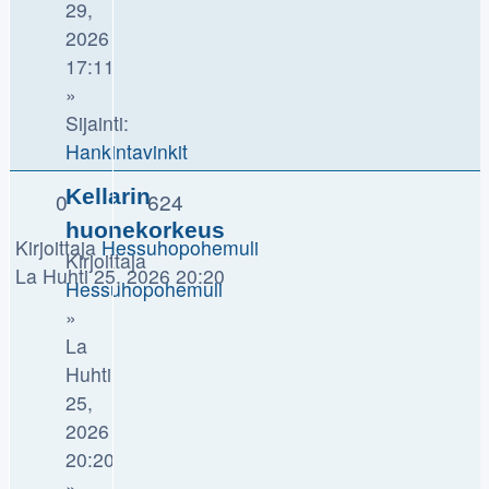
29,
2026
17:11
»
Sijainti:
Hankintavinkit
Kellarin
0
624
huonekorkeus
Kirjoittaja
Hessuhopohemuli
Kirjoittaja
La Huhti 25, 2026 20:20
Hessuhopohemuli
»
La
Huhti
25,
2026
20:20
»