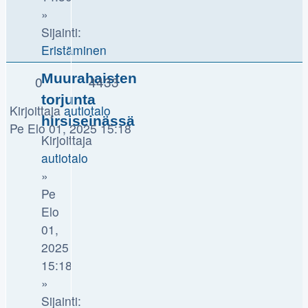
»
Sijainti:
Eristäminen
Muurahaisten
0
4433
torjunta
Kirjoittaja
autiotalo
hirsiseinässä
Pe Elo 01, 2025 15:18
Kirjoittaja
autiotalo
»
Pe
Elo
01,
2025
15:18
»
Sijainti: