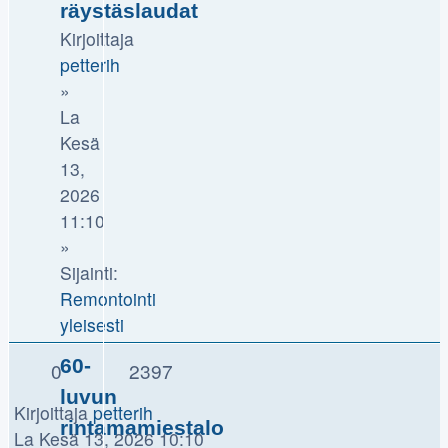
räystäslaudat
Kirjoittaja
petterih
»
La
Kesä
13,
2026
11:10
»
Sijainti:
Remontointi
yleisesti
60-
0
2397
luvun
Kirjoittaja
petterih
rintamamiestalo
La Kesä 13, 2026 10:10