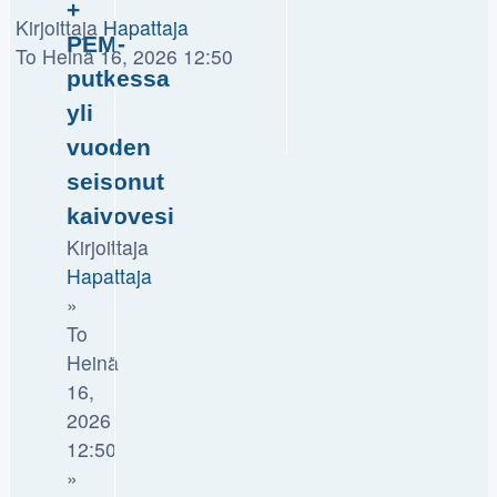
+
Kirjoittaja
Hapattaja
PEM-
To Heinä 16, 2026 12:50
putkessa
yli
vuoden
seisonut
kaivovesi
Kirjoittaja
Hapattaja
»
To
Heinä
16,
2026
12:50
»