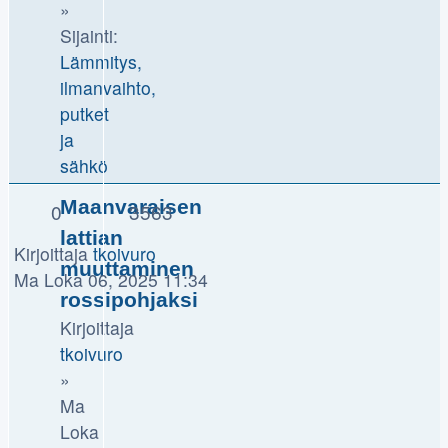
»
Sijainti:
Lämmitys,
ilmanvaihto,
putket
ja
sähkö
Maanvaraisen
0
3563
lattian
Kirjoittaja
tkoivuro
muuttaminen
Ma Loka 06, 2025 11:34
rossipohjaksi
Kirjoittaja
tkoivuro
»
Ma
Loka