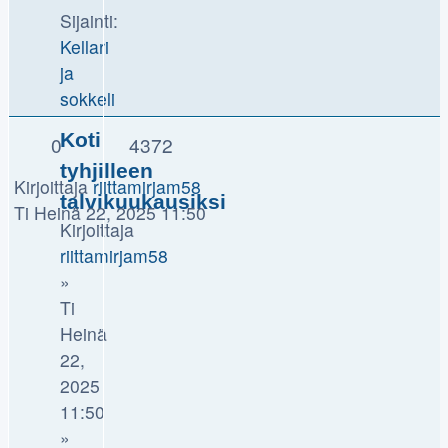
Sijainti:
Kellari
ja
sokkeli
Koti
0
4372
tyhjilleen
Kirjoittaja
riittamirjam58
talvikuukausiksi
Ti Heinä 22, 2025 11:50
Kirjoittaja
riittamirjam58
»
Ti
Heinä
22,
2025
11:50
»