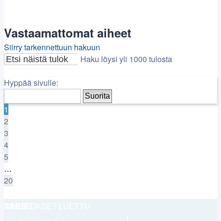
Vastaamattomat aiheet
Siirry tarkennettuun hakuun
Haku löysi yli 1000 tulosta
Etsi
Tarkennettu
Sivu
haku
1
/
20
Hyppää sivulle:
1
2
3
4
5
…
20
Seuraava
AIHEET
VASTAUKSET
LUETTU