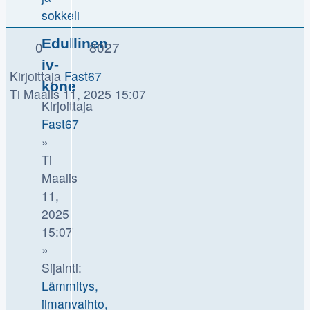
sokkeli
Edullinen
0
8027
iv-
Kirjoittaja
Fast67
kone
Ti Maalis 11, 2025 15:07
Kirjoittaja
Fast67
»
Ti
Maalis
11,
2025
15:07
»
Sijainti:
Lämmitys,
ilmanvaihto,