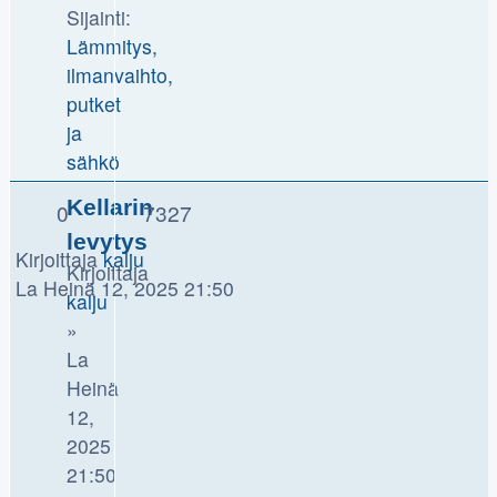
Sijainti:
Lämmitys,
ilmanvaihto,
putket
ja
sähkö
Kellarin
0
7327
levytys
Kirjoittaja
kalju
Kirjoittaja
La Heinä 12, 2025 21:50
kalju
»
La
Heinä
12,
2025
21:50