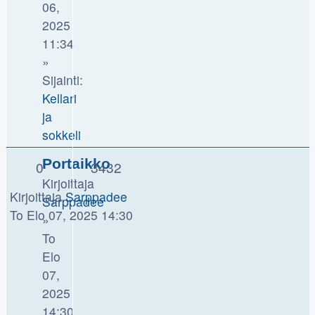
06,
2025
11:34
»
Sijainti:
Kellari
ja
sokkeli
Portaikko
0
3432
Kirjoittaja
Kirjoittaja
Sarppadee
Sarppadee
To Elo 07, 2025 14:30
»
To
Elo
07,
2025
14:30