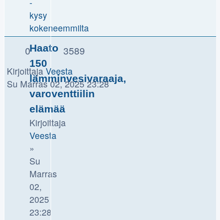
-
kysy
kokeneemmilta
Haato
0
3589
150
Kirjoittaja
Veesta
lämminvesivaraaja,
Su Marras 02, 2025 23:28
varoventtiilin
elämää
Kirjoittaja
Veesta
»
Su
Marras
02,
2025
23:28