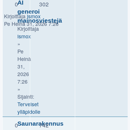
AI
0
302
generoi
Kirjoittaja
ismox
mainosviestejä
Pe Heinä 31, 2026 7:26
Kirjoittaja
ismox
»
Pe
Heinä
31,
2026
7:26
»
Sijainti:
Terveiset
ylläpidolle
Saunarakennus
0
742