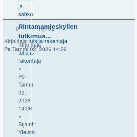
ja
sähkö
Rintamamieskylien
0
10792
tutkimus...
Kirjoittaja
tutkija-rakentaja
Kirjoittaja
Pe Tammi 02, 2026 14:26
tutkija-
rakentaja
»
Pe
Tammi
02,
2026
14:26
»
Sijainti:
Yleistä