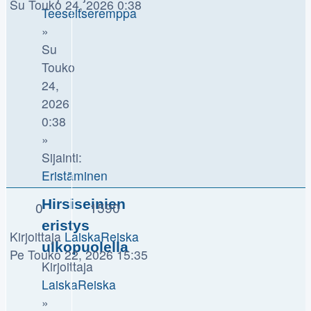
Su Touko 24, 2026 0:38
Teeseitseremppa
»
Su
Touko
24,
2026
0:38
»
Sijainti:
Eristäminen
Hirsiseinien
0
1590
eristys
Kirjoittaja
LaiskaReiska
ulkopuolella
Pe Touko 22, 2026 15:35
Kirjoittaja
LaiskaReiska
»