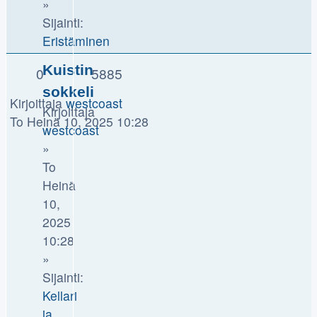
»
Sijainti:
Eristäminen
Kuistin
0
5885
sokkeli
Kirjoittaja
westcoast
Kirjoittaja
To Heinä 10, 2025 10:28
westcoast
»
To
Heinä
10,
2025
10:28
»
Sijainti:
Kellari
ja