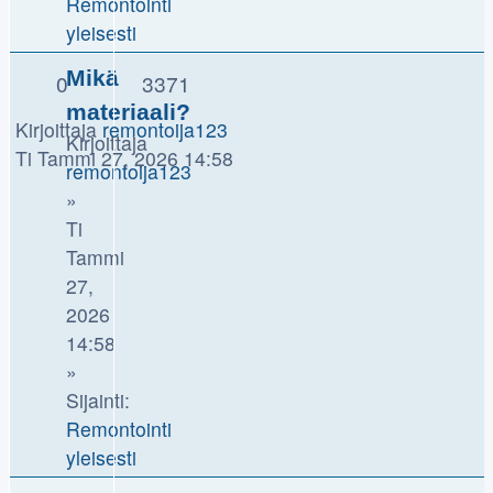
Remontointi
yleisesti
Mikä
0
3371
materiaali?
Kirjoittaja
remontoija123
Kirjoittaja
Ti Tammi 27, 2026 14:58
remontoija123
»
Ti
Tammi
27,
2026
14:58
»
Sijainti:
Remontointi
yleisesti