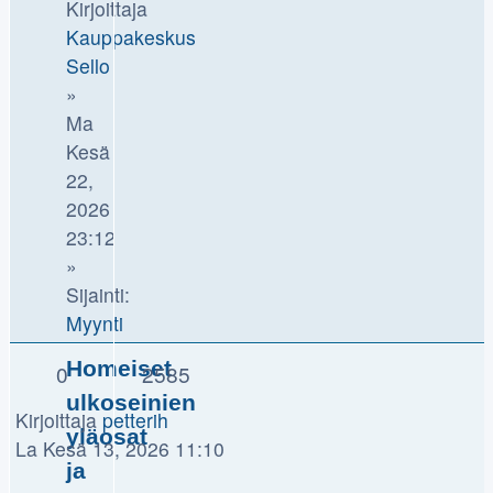
Kirjoittaja
Kauppakeskus
Sello
»
Ma
Kesä
22,
2026
23:12
»
Sijainti:
Myynti
Homeiset
0
2585
ulkoseinien
Kirjoittaja
petterih
yläosat
La Kesä 13, 2026 11:10
ja