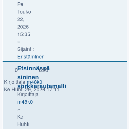
Pe
Touko
22,
2026
15:35
»
Sijainti:
Eristäminen
Etsinnässä
0
690
sininen
Kirjoittaja
m48k0
sorkkarautamalli
Ke Huhti 29, 2026 17:11
Kirjoittaja
m48k0
»
Ke
Huhti