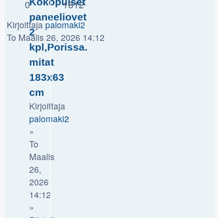
Kokopuiset
0
1812
paneeliovet
Kirjoittaja
palomaki2
2
To Maalis 26, 2026 14:12
kpl,Porissa.
mitat
183x63
cm
Kirjoittaja
palomaki2
»
To
Maalis
26,
2026
14:12
»