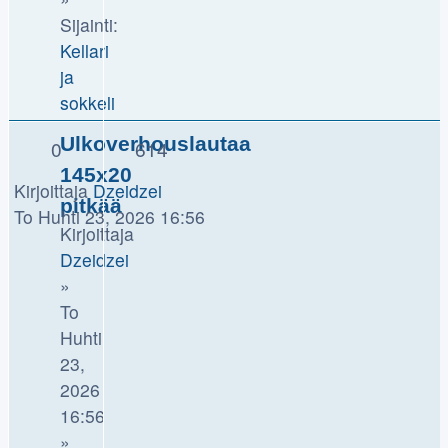
Sijainti:
Kellari
ja
sokkeli
Ulkoverhouslautaa
0
614
145x20
Kirjoittaja
Dzeidzei
pitkää
To Huhti 23, 2026 16:56
Kirjoittaja
Dzeidzei
»
To
Huhti
23,
2026
16:56
»