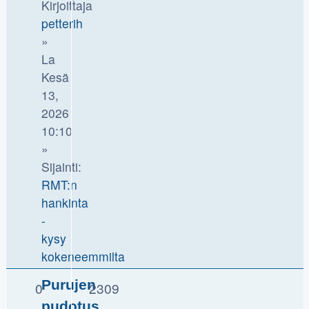
Kirjoittaja
petterih
»
La
Kesä
13,
2026
10:10
»
Sijainti:
RMT:n
hankinta
-
kysy
kokeneemmilta
Purujen
0
2309
pudotus