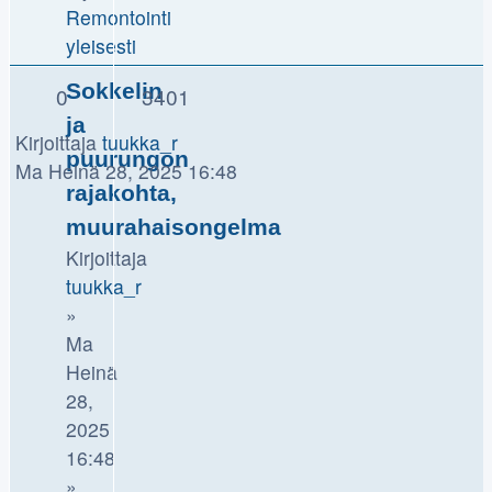
Remontointi
yleisesti
Sokkelin
0
3401
ja
Kirjoittaja
tuukka_r
puurungon
Ma Heinä 28, 2025 16:48
rajakohta,
muurahaisongelma
Kirjoittaja
tuukka_r
»
Ma
Heinä
28,
2025
16:48
»