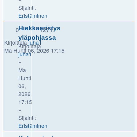
Sijainti:
Eristäminen
Hiekkaeristys
0
1271
yläpohjassa
Kirjoittaja
juha1
Kirjoittaja
Ma Huhti 06, 2026 17:15
juha1
»
Ma
Huhti
06,
2026
17:15
»
Sijainti:
Eristäminen