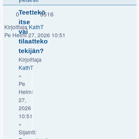
Teettekö
0
3516
itse
Kirjoittaja
KathT
vai
Pe Helmi 27, 2026 10:51
tilaatteko
tekijän?
Kirjoittaja
KathT
»
Pe
Helmi
27,
2026
10:51
»
Sijainti: