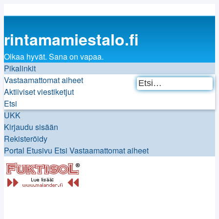
rintamamiestalo.fi
Olkaa hyvät. Sana on vapaa.
Pikalinkit
Vastaamattomat aiheet
Et
T
Aktiiviset viestiketjut
h
Etsi
UKK
Kirjaudu sisään
Rekisteröidy
Portal
Etusivu
Etsi
Vastaamattomat aiheet