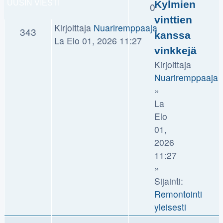
UUSIN VIESTI
Kylmien
0
vinttien
Kirjoittaja
Nuariremppaaja
343
kanssa
La Elo 01, 2026 11:27
vinkkejä
Kirjoittaja
Nuariremppaaja
»
La
Elo
01,
2026
11:27
»
Sijainti:
Remontointi
yleisesti