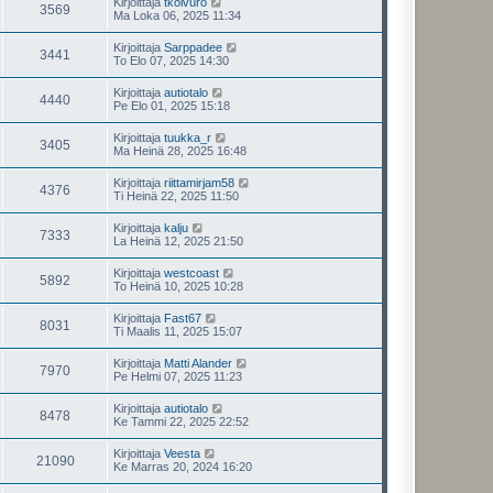
Kirjoittaja
tkoivuro
3569
Ma Loka 06, 2025 11:34
Kirjoittaja
Sarppadee
3441
To Elo 07, 2025 14:30
Kirjoittaja
autiotalo
4440
Pe Elo 01, 2025 15:18
Kirjoittaja
tuukka_r
3405
Ma Heinä 28, 2025 16:48
Kirjoittaja
riittamirjam58
4376
Ti Heinä 22, 2025 11:50
Kirjoittaja
kalju
7333
La Heinä 12, 2025 21:50
Kirjoittaja
westcoast
5892
To Heinä 10, 2025 10:28
Kirjoittaja
Fast67
8031
Ti Maalis 11, 2025 15:07
Kirjoittaja
Matti Alander
7970
Pe Helmi 07, 2025 11:23
Kirjoittaja
autiotalo
8478
Ke Tammi 22, 2025 22:52
Kirjoittaja
Veesta
21090
Ke Marras 20, 2024 16:20