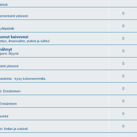
okkeli
0
emontointi yleisesti
0
ylläpidolle
onut kaivovesi
0
tys, ilmanvaihto, putket ja sähkö
 nähnyt
0
jainti:
Myynti
0
nti yleisesti
0
ankinta - kysy kokeneemmilta
0
ti:
Eristäminen
0
Eristäminen
0
vinkit
0
ti:
Kellari ja sokkeli