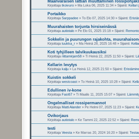
Maanvaraisen lattian muuttaminen rossipohjaks
Kirjoittaja
tkoivuro
»
Ma Loka 06, 2025 11:34
» Sijainti:
Kellari
Portaikko
Kirjoittaja
Sarppadee
»
To Elo 07, 2025 14:30
» Sijainti:
Erist
Muurahaisten torjunta hirsiseinässä
Kirjoittaja
autiotalo
»
Pe Elo 01, 2025 15:18
» Sijainti:
Remontoin
Sokkelin ja puurungon rajakohta, muurahaiso
Kirjoittaja
tuukka_r
»
Ma Heinä 28, 2025 16:48
» Sijainti:
Kella
Koti tyhjilleen talvikuukausiksi
Kirjoittaja
riittamirjam58
»
Ti Heinä 22, 2025 11:50
» Sijainti:
Lä
Kellarin levytys
Kirjoittaja
kalju
»
La Heinä 12, 2025 21:50
» Sijainti:
Eristämin
Kuistin sokkeli
Kirjoittaja
westcoast
»
To Heinä 10, 2025 10:28
» Sijainti:
Kell
Edullinen iv-kone
Kirjoittaja
Fast67
»
Ti Maalis 11, 2025 15:07
» Sijainti:
Lämmity
Ongelmalliset rossipermannot
Kirjoittaja
Matti Alander
»
Pe Helmi 07, 2025 11:23
» Sijainti:
Ke
Ovikorjaus
Kirjoittaja
autiotalo
»
Ke Tammi 22, 2025 22:52
» Sijainti:
Remon
testi
Kirjoittaja
Veesta
»
Ke Marras 20, 2024 16:20
» Sijainti:
Testa