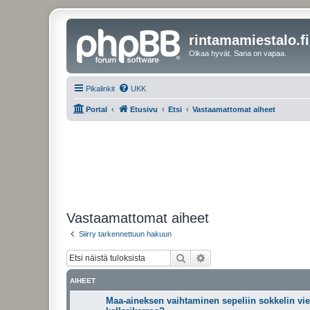
rintamamiestalo.fi
Olkaa hyvät. Sana on vapaa.
Pikalinkit
UKK
Portal
Etusivu
Etsi
Vastaamattomat aiheet
Vastaamattomat aiheet
Siirry tarkennettuun hakuun
Etsi
Tarkennettu haku
AIHEET
Maa-aineksen vaihtaminen sepeliin sokkelin vie