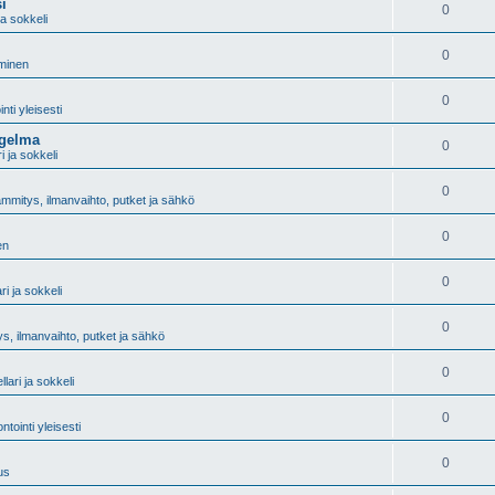
i
0
 ja sokkeli
0
äminen
0
ti yleisesti
ngelma
0
ri ja sokkeli
0
mmitys, ilmanvaihto, putket ja sähkö
0
en
0
ari ja sokkeli
0
s, ilmanvaihto, putket ja sähkö
0
llari ja sokkeli
0
tointi yleisesti
0
us