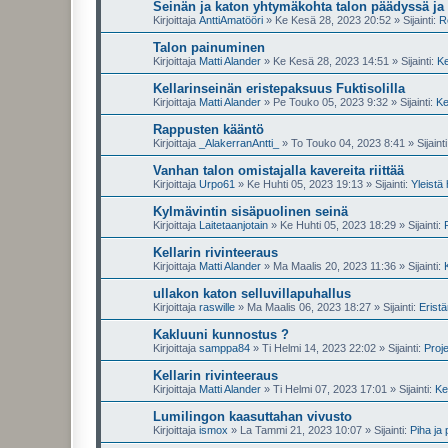
Seinän ja katon yhtymäkohta talon päädyssä ja 
Kirjoittaja
AnttiAmatööri
»
Ke Kesä 28, 2023 20:52
» Sijainti:
R
Talon painuminen
Kirjoittaja
Matti Alander
»
Ke Kesä 28, 2023 14:51
» Sijainti:
Ke
Kellarinseinän eristepaksuus Fuktisolilla
Kirjoittaja
Matti Alander
»
Pe Touko 05, 2023 9:32
» Sijainti:
Ke
Rappusten kääntö
Kirjoittaja
_AlakerranAntti_
»
To Touko 04, 2023 8:41
» Sijaint
Vanhan talon omistajalla kavereita riittää
Kirjoittaja
Urpo61
»
Ke Huhti 05, 2023 19:13
» Sijainti:
Yleistä
Kylmävintin sisäpuolinen seinä
Kirjoittaja
Laitetaanjotain
»
Ke Huhti 05, 2023 18:29
» Sijainti:
Kellarin rivinteeraus
Kirjoittaja
Matti Alander
»
Ma Maalis 20, 2023 11:36
» Sijainti:
ullakon katon selluvillapuhallus
Kirjoittaja
raswille
»
Ma Maalis 06, 2023 18:27
» Sijainti:
Erist
Kakluuni kunnostus ?
Kirjoittaja
samppa84
»
Ti Helmi 14, 2023 22:02
» Sijainti:
Proje
Kellarin rivinteeraus
Kirjoittaja
Matti Alander
»
Ti Helmi 07, 2023 17:01
» Sijainti:
Kel
Lumilingon kaasuttahan vivusto
Kirjoittaja
ismox
»
La Tammi 21, 2023 10:07
» Sijainti:
Piha ja