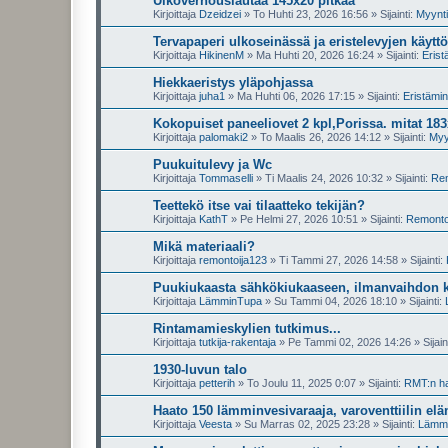
Ulkoverhouslautaa 145x20 pitkää
Kirjoittaja
Dzeidzei
»
To Huhti 23, 2026 16:56
» Sijainti:
Myynti
Tervapaperi ulkoseinässä ja eristelevyjen käyttö
Kirjoittaja
HikinenM
»
Ma Huhti 20, 2026 16:24
» Sijainti:
Erist
Hiekkaeristys yläpohjassa
Kirjoittaja
juha1
»
Ma Huhti 06, 2026 17:15
» Sijainti:
Eristämi
Kokopuiset paneeliovet 2 kpl,Porissa. mitat 18
Kirjoittaja
palomaki2
»
To Maalis 26, 2026 14:12
» Sijainti:
Myy
Puukuitulevy ja Wc
Kirjoittaja
Tommaselli
»
Ti Maalis 24, 2026 10:32
» Sijainti:
Rem
Teettekö itse vai tilaatteko tekijän?
Kirjoittaja
KathT
»
Pe Helmi 27, 2026 10:51
» Sijainti:
Remontoi
Mikä materiaali?
Kirjoittaja
remontoija123
»
Ti Tammi 27, 2026 14:58
» Sijainti:
Puukiukaasta sähkökiukaaseen, ilmanvaihdon 
Kirjoittaja
LämminTupa
»
Su Tammi 04, 2026 18:10
» Sijainti:
Rintamamieskylien tutkimus...
Kirjoittaja
tutkija-rakentaja
»
Pe Tammi 02, 2026 14:26
» Sijain
1930-luvun talo
Kirjoittaja
petterih
»
To Joulu 11, 2025 0:07
» Sijainti:
RMT:n ha
Haato 150 lämminvesivaraaja, varoventtiilin el
Kirjoittaja
Veesta
»
Su Marras 02, 2025 23:28
» Sijainti:
Lämmit