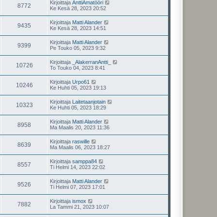
Kirjoittaja
AnttiAmatööri
8772
Ke Kesä 28, 2023 20:52
Kirjoittaja
Matti Alander
9435
Ke Kesä 28, 2023 14:51
Kirjoittaja
Matti Alander
9399
Pe Touko 05, 2023 9:32
Kirjoittaja
_AlakerranAntti_
10726
To Touko 04, 2023 8:41
Kirjoittaja
Urpo61
10246
Ke Huhti 05, 2023 19:13
Kirjoittaja
Laitetaanjotain
10323
Ke Huhti 05, 2023 18:29
Kirjoittaja
Matti Alander
8958
Ma Maalis 20, 2023 11:36
Kirjoittaja
raswille
8639
Ma Maalis 06, 2023 18:27
Kirjoittaja
samppa84
8557
Ti Helmi 14, 2023 22:02
Kirjoittaja
Matti Alander
9526
Ti Helmi 07, 2023 17:01
Kirjoittaja
ismox
7882
La Tammi 21, 2023 10:07