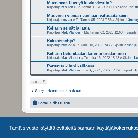
Miten saan liitettyä kuvia viestiin?
Kirjoittaja
m.sulen
»
Ke Tammi 11, 2023 20:17
» Sijainti:
Yleis
Muovinen viemäri vanhaan valurautaiseen.
Kirjoittaja
mozlac
»
To Tammi 05, 2023 7:56
» Sijainti:
Lämmity
Kellarin seinät ja lattia
Kirjoittaja
Matti Alander
»
Ma Tammi 02, 2023 12:08
» Sijainti:
Kaksoispohja?
Kirjoittaja
mozlac
»
La Joulu 10, 2022 1:43
» Sijainti:
Kellari ja
Kellarin betonilaatan lämmöneristäminen
Kirjoittaja
Matti Alander
»
To Loka 13, 2022 15:43
» Sijainti:
Kel
Perustus kiinni kalliossa
Kirjoittaja
Matti Alander
»
To Syys 01, 2022 17:29
» Sijainti:
Tu
Siirry tarkennettuun hakuun
Portal
Etusivu
Tämä sivusto käyttää evästeitä parhaan käyttäjäkokemuks