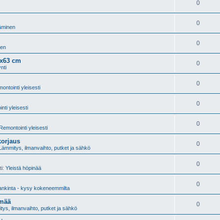
0
0
äminen
0
nen
3x63 cm
0
nti
0
ontointi yleisesti
0
nti yleisesti
0
Remontointi yleisesti
korjaus
0
Lämmitys, ilmanvaihto, putket ja sähkö
0
ti:
Yleistä höpinää
0
nkinta - kysy kokeneemmilta
ämää
0
ys, ilmanvaihto, putket ja sähkö