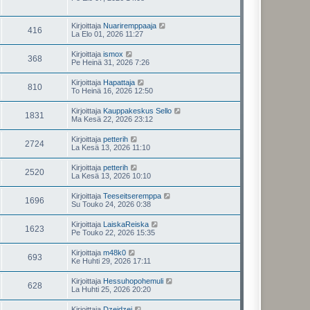
Kirjoittaja
Nuariremppaaja
416
La Elo 01, 2026 11:27
Kirjoittaja
ismox
368
Pe Heinä 31, 2026 7:26
Kirjoittaja
Hapattaja
810
To Heinä 16, 2026 12:50
Kirjoittaja
Kauppakeskus Sello
1831
Ma Kesä 22, 2026 23:12
Kirjoittaja
petterih
2724
La Kesä 13, 2026 11:10
Kirjoittaja
petterih
2520
La Kesä 13, 2026 10:10
Kirjoittaja
Teeseitseremppa
1696
Su Touko 24, 2026 0:38
Kirjoittaja
LaiskaReiska
1623
Pe Touko 22, 2026 15:35
Kirjoittaja
m48k0
693
Ke Huhti 29, 2026 17:11
Kirjoittaja
Hessuhopohemuli
628
La Huhti 25, 2026 20:20
Kirjoittaja
Dzeidzei