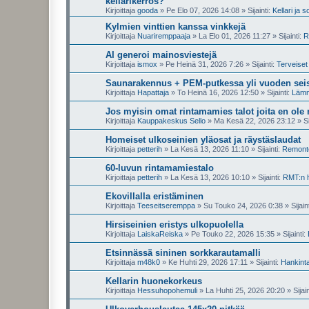
kellarikerros?
Kirjoittaja
gooda
»
Pe Elo 07, 2026 14:08
» Sijainti:
Kellari ja s
Kylmien vinttien kanssa vinkkejä
Kirjoittaja
Nuariremppaaja
»
La Elo 01, 2026 11:27
» Sijainti:
R
AI generoi mainosviestejä
Kirjoittaja
ismox
»
Pe Heinä 31, 2026 7:26
» Sijainti:
Terveiset 
Saunarakennus + PEM-putkessa yli vuoden seis
Kirjoittaja
Hapattaja
»
To Heinä 16, 2026 12:50
» Sijainti:
Lämmi
Jos myisin omat rintamamies talot joita en ole
Kirjoittaja
Kauppakeskus Sello
»
Ma Kesä 22, 2026 23:12
» Si
Homeiset ulkoseinien yläosat ja räystäslaudat
Kirjoittaja
petterih
»
La Kesä 13, 2026 11:10
» Sijainti:
Remontoi
60-luvun rintamamiestalo
Kirjoittaja
petterih
»
La Kesä 13, 2026 10:10
» Sijainti:
RMT:n h
Ekovillalla eristäminen
Kirjoittaja
Teeseitseremppa
»
Su Touko 24, 2026 0:38
» Sijain
Hirsiseinien eristys ulkopuolella
Kirjoittaja
LaiskaReiska
»
Pe Touko 22, 2026 15:35
» Sijainti:
Etsinnässä sininen sorkkarautamalli
Kirjoittaja
m48k0
»
Ke Huhti 29, 2026 17:11
» Sijainti:
Hankinta
Kellarin huonekorkeus
Kirjoittaja
Hessuhopohemuli
»
La Huhti 25, 2026 20:20
» Sijain