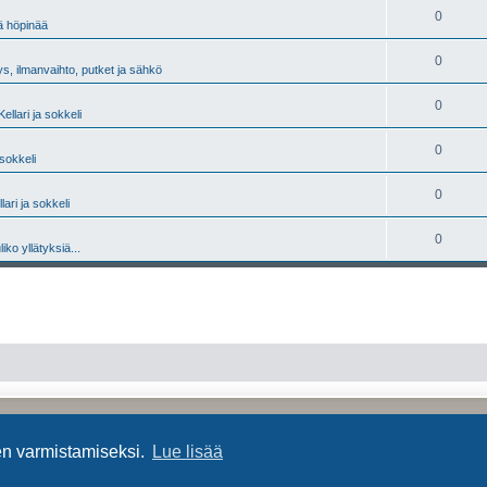
0
tä höpinää
0
s, ilmanvaihto, putket ja sähkö
0
Kellari ja sokkeli
0
 sokkeli
0
lari ja sokkeli
0
liko yllätyksiä...
Keskustelufoorumin ohjelmisto
phpBB
® Forum Software © phpBB Limited
Käännös: phpBB Suomi (lurttinen, harritapio, Pettis)
en varmistamiseksi.
Lue lisää
Yksityisyys
|
Ehdot