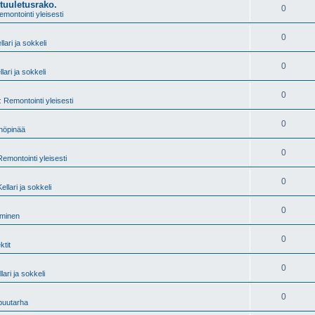
tuuletusrako.
0
emontointi yleisesti
0
llari ja sokkeli
0
llari ja sokkeli
0
i:
Remontointi yleisesti
0
 höpinää
0
Remontointi yleisesti
0
Kellari ja sokkeli
0
äminen
0
ktit
0
lari ja sokkeli
0
 puutarha