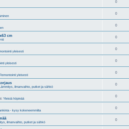
0
0
äminen
0
nen
3x63 cm
0
nti
0
ontointi yleisesti
0
nti yleisesti
0
Remontointi yleisesti
korjaus
0
Lämmitys, ilmanvaihto, putket ja sähkö
0
ti:
Yleistä höpinää
0
nkinta - kysy kokeneemmilta
ämää
0
ys, ilmanvaihto, putket ja sähkö