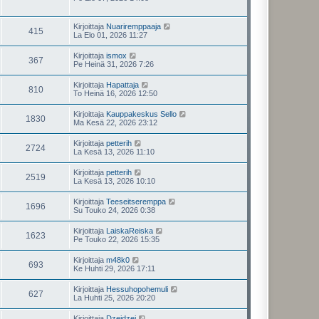
Kirjoittaja
Nuariremppaaja
415
La Elo 01, 2026 11:27
Kirjoittaja
ismox
367
Pe Heinä 31, 2026 7:26
Kirjoittaja
Hapattaja
810
To Heinä 16, 2026 12:50
Kirjoittaja
Kauppakeskus Sello
1830
Ma Kesä 22, 2026 23:12
Kirjoittaja
petterih
2724
La Kesä 13, 2026 11:10
Kirjoittaja
petterih
2519
La Kesä 13, 2026 10:10
Kirjoittaja
Teeseitseremppa
1696
Su Touko 24, 2026 0:38
Kirjoittaja
LaiskaReiska
1623
Pe Touko 22, 2026 15:35
Kirjoittaja
m48k0
693
Ke Huhti 29, 2026 17:11
Kirjoittaja
Hessuhopohemuli
627
La Huhti 25, 2026 20:20
Kirjoittaja
Dzeidzei