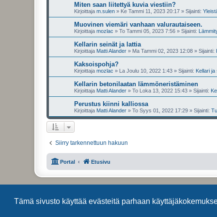
Miten saan liitettyä kuvia viestiin?
Kirjoittaja
m.sulen
»
Ke Tammi 11, 2023 20:17
» Sijainti:
Yleis
Muovinen viemäri vanhaan valurautaiseen.
Kirjoittaja
mozlac
»
To Tammi 05, 2023 7:56
» Sijainti:
Lämmity
Kellarin seinät ja lattia
Kirjoittaja
Matti Alander
»
Ma Tammi 02, 2023 12:08
» Sijainti:
Kaksoispohja?
Kirjoittaja
mozlac
»
La Joulu 10, 2022 1:43
» Sijainti:
Kellari ja
Kellarin betonilaatan lämmöneristäminen
Kirjoittaja
Matti Alander
»
To Loka 13, 2022 15:43
» Sijainti:
Kel
Perustus kiinni kalliossa
Kirjoittaja
Matti Alander
»
To Syys 01, 2022 17:29
» Sijainti:
Tu
Siirry tarkennettuun hakuun
Portal
Etusivu
Tämä sivusto käyttää evästeitä parhaan käyttäjäkokemuks