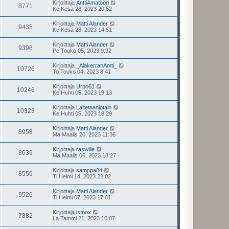
Kirjoittaja
AnttiAmatööri
8771
Ke Kesä 28, 2023 20:52
Kirjoittaja
Matti Alander
9435
Ke Kesä 28, 2023 14:51
Kirjoittaja
Matti Alander
9398
Pe Touko 05, 2023 9:32
Kirjoittaja
_AlakerranAntti_
10726
To Touko 04, 2023 8:41
Kirjoittaja
Urpo61
10246
Ke Huhti 05, 2023 19:13
Kirjoittaja
Laitetaanjotain
10323
Ke Huhti 05, 2023 18:29
Kirjoittaja
Matti Alander
8958
Ma Maalis 20, 2023 11:36
Kirjoittaja
raswille
8639
Ma Maalis 06, 2023 18:27
Kirjoittaja
samppa84
8556
Ti Helmi 14, 2023 22:02
Kirjoittaja
Matti Alander
9526
Ti Helmi 07, 2023 17:01
Kirjoittaja
ismox
7882
La Tammi 21, 2023 10:07