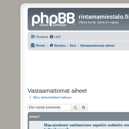
rintamamiestalo.fi
Olkaa hyvät. Sana on vapaa.
Pikalinkit
UKK
Portal
Etusivu
Etsi
Vastaamattomat aiheet
Vastaamattomat aiheet
Siirry tarkennettuun hakuun
Etsi
Tarkennettu haku
AIHEET
Maa-aineksen vaihtaminen sepeliin sokkelin vie