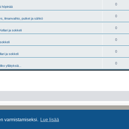
0
tä höpinää
0
s, ilmanvaihto, putket ja sähkö
0
Kellari ja sokkeli
0
 sokkeli
0
lari ja sokkeli
0
liko yllätyksiä...
Keskustelufoorumin ohjelmisto
phpBB
® Forum Software © phpBB Limited
Käännös: phpBB Suomi (lurttinen, harritapio, Pettis)
en varmistamiseksi.
Lue lisää
Yksityisyys
|
Ehdot