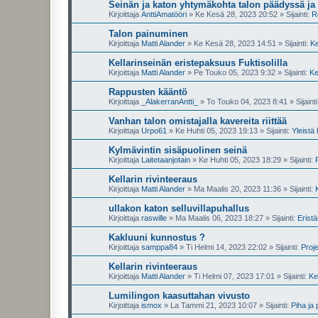
Seinän ja katon yhtymäkohta talon päädyssä ja 
Kirjoittaja
AnttiAmatööri
»
Ke Kesä 28, 2023 20:52
» Sijainti:
R
Talon painuminen
Kirjoittaja
Matti Alander
»
Ke Kesä 28, 2023 14:51
» Sijainti:
Ke
Kellarinseinän eristepaksuus Fuktisolilla
Kirjoittaja
Matti Alander
»
Pe Touko 05, 2023 9:32
» Sijainti:
Ke
Rappusten kääntö
Kirjoittaja
_AlakerranAntti_
»
To Touko 04, 2023 8:41
» Sijaint
Vanhan talon omistajalla kavereita riittää
Kirjoittaja
Urpo61
»
Ke Huhti 05, 2023 19:13
» Sijainti:
Yleistä
Kylmävintin sisäpuolinen seinä
Kirjoittaja
Laitetaanjotain
»
Ke Huhti 05, 2023 18:29
» Sijainti:
Kellarin rivinteeraus
Kirjoittaja
Matti Alander
»
Ma Maalis 20, 2023 11:36
» Sijainti:
ullakon katon selluvillapuhallus
Kirjoittaja
raswille
»
Ma Maalis 06, 2023 18:27
» Sijainti:
Erist
Kakluuni kunnostus ?
Kirjoittaja
samppa84
»
Ti Helmi 14, 2023 22:02
» Sijainti:
Proje
Kellarin rivinteeraus
Kirjoittaja
Matti Alander
»
Ti Helmi 07, 2023 17:01
» Sijainti:
Kel
Lumilingon kaasuttahan vivusto
Kirjoittaja
ismox
»
La Tammi 21, 2023 10:07
» Sijainti:
Piha ja