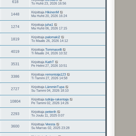
618
To Huhti 23, 2026 16:56
Kirjoittaja
HikinenM
1448
Ma Huhti 20, 2026 16:24
Kirjoittaja
juha1
1274
Ma Huhti 06, 2026 17:15
Kirjoittaja
palomaki2
1819
To Maalis 26, 2026 14:12
Kirjoittaja
Tommaselli
4019
Ti Maalis 24, 2026 10:32
Kirjoittaja
KathT
3531
Pe Helmi 27, 2026 10:51
Kirjoittaja
remontoija123
3386
Ti Tammi 27, 2026 14:58
Kirjoittaja
LämminTupa
2727
Su Tammi 04, 2026 18:10
Kirjoittaja
tutkija-rakentaja
10804
Pe Tammi 02, 2026 14:26
Kirjoittaja
petterih
2293
To Joulu 11, 2025 0:07
Kirjoittaja
Veesta
3600
Su Marras 02, 2025 23:28