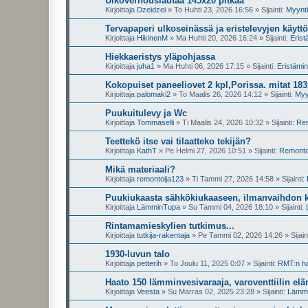
Ulkoverhouslautaa 145x20 pitkää
Kirjoittaja
Dzeidzei
»
To Huhti 23, 2026 16:56
» Sijainti:
Myynti
Tervapaperi ulkoseinässä ja eristelevyjen käyttö
Kirjoittaja
HikinenM
»
Ma Huhti 20, 2026 16:24
» Sijainti:
Erist
Hiekkaeristys yläpohjassa
Kirjoittaja
juha1
»
Ma Huhti 06, 2026 17:15
» Sijainti:
Eristämi
Kokopuiset paneeliovet 2 kpl,Porissa. mitat 18
Kirjoittaja
palomaki2
»
To Maalis 26, 2026 14:12
» Sijainti:
Myy
Puukuitulevy ja Wc
Kirjoittaja
Tommaselli
»
Ti Maalis 24, 2026 10:32
» Sijainti:
Rem
Teettekö itse vai tilaatteko tekijän?
Kirjoittaja
KathT
»
Pe Helmi 27, 2026 10:51
» Sijainti:
Remontoi
Mikä materiaali?
Kirjoittaja
remontoija123
»
Ti Tammi 27, 2026 14:58
» Sijainti:
Puukiukaasta sähkökiukaaseen, ilmanvaihdon 
Kirjoittaja
LämminTupa
»
Su Tammi 04, 2026 18:10
» Sijainti:
Rintamamieskylien tutkimus...
Kirjoittaja
tutkija-rakentaja
»
Pe Tammi 02, 2026 14:26
» Sijain
1930-luvun talo
Kirjoittaja
petterih
»
To Joulu 11, 2025 0:07
» Sijainti:
RMT:n ha
Haato 150 lämminvesivaraaja, varoventtiilin el
Kirjoittaja
Veesta
»
Su Marras 02, 2025 23:28
» Sijainti:
Lämmit