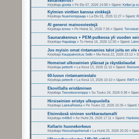
kellarikerros?
Kirjoittaja
gooda
»
Pe Elo 07, 2026 14:08
» Sijainti:
Kellari ja s
Kylmien vinttien kanssa vinkkejä
Kirjoittaja
Nuariremppaaja
»
La Elo 01, 2026 11:27
» Sijainti:
R
AI generoi mainosviestejä
Kirjoittaja
ismox
»
Pe Heinä 31, 2026 7:26
» Sijainti:
Terveiset 
Saunarakennus + PEM-putkessa yli vuoden seis
Kirjoittaja
Hapattaja
»
To Heinä 16, 2026 12:50
» Sijainti:
Lämmi
Jos myisin omat rintamamies talot joita en ole
Kirjoittaja
Kauppakeskus Sello
»
Ma Kesä 22, 2026 23:12
» Si
Homeiset ulkoseinien yläosat ja räystäslaudat
Kirjoittaja
petterih
»
La Kesä 13, 2026 11:10
» Sijainti:
Remontoi
60-luvun rintamamiestalo
Kirjoittaja
petterih
»
La Kesä 13, 2026 10:10
» Sijainti:
RMT:n h
Ekovillalla eristäminen
Kirjoittaja
Teeseitseremppa
»
Su Touko 24, 2026 0:38
» Sijain
Hirsiseinien eristys ulkopuolella
Kirjoittaja
LaiskaReiska
»
Pe Touko 22, 2026 15:35
» Sijainti:
Etsinnässä sininen sorkkarautamalli
Kirjoittaja
m48k0
»
Ke Huhti 29, 2026 17:11
» Sijainti:
Hankinta
Kellarin huonekorkeus
Kirjoittaja
Hessuhopohemuli
»
La Huhti 25, 2026 20:20
» Sijain