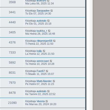
Kirjoittaja
tkoivuro
3568
Ma Loka 06, 2025 11:34
Kirjoittaja
Sarppadee
3441
To Elo 07, 2025 14:30
Kirjoittaja
autiotalo
4440
Pe Elo 01, 2025 15:18
Kirjoittaja
tuukka_r
3405
Ma Heinä 28, 2025 16:48
Kirjoittaja
riittamirjam58
4376
Ti Heinä 22, 2025 11:50
Kirjoittaja
kalju
7333
La Heinä 12, 2025 21:50
Kirjoittaja
westcoast
5892
To Heinä 10, 2025 10:28
Kirjoittaja
Fast67
8031
Ti Maalis 11, 2025 15:07
Kirjoittaja
Matti Alander
7970
Pe Helmi 07, 2025 11:23
Kirjoittaja
autiotalo
8478
Ke Tammi 22, 2025 22:52
Kirjoittaja
Veesta
21090
Ke Marras 20, 2024 16:20