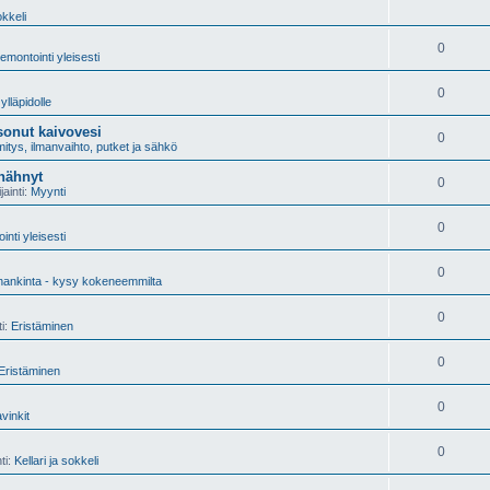
okkeli
0
emontointi yleisesti
0
ylläpidolle
onut kaivovesi
0
tys, ilmanvaihto, putket ja sähkö
 nähnyt
0
jainti:
Myynti
0
nti yleisesti
0
ankinta - kysy kokeneemmilta
0
ti:
Eristäminen
0
Eristäminen
0
vinkit
0
ti:
Kellari ja sokkeli