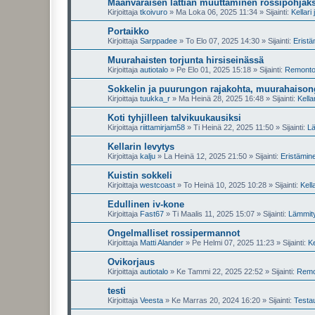
Maanvaraisen lattian muuttaminen rossipohjaks
Kirjoittaja
tkoivuro
»
Ma Loka 06, 2025 11:34
» Sijainti:
Kellari
Portaikko
Kirjoittaja
Sarppadee
»
To Elo 07, 2025 14:30
» Sijainti:
Erist
Muurahaisten torjunta hirsiseinässä
Kirjoittaja
autiotalo
»
Pe Elo 01, 2025 15:18
» Sijainti:
Remontoin
Sokkelin ja puurungon rajakohta, muurahaiso
Kirjoittaja
tuukka_r
»
Ma Heinä 28, 2025 16:48
» Sijainti:
Kella
Koti tyhjilleen talvikuukausiksi
Kirjoittaja
riittamirjam58
»
Ti Heinä 22, 2025 11:50
» Sijainti:
Lä
Kellarin levytys
Kirjoittaja
kalju
»
La Heinä 12, 2025 21:50
» Sijainti:
Eristämin
Kuistin sokkeli
Kirjoittaja
westcoast
»
To Heinä 10, 2025 10:28
» Sijainti:
Kell
Edullinen iv-kone
Kirjoittaja
Fast67
»
Ti Maalis 11, 2025 15:07
» Sijainti:
Lämmity
Ongelmalliset rossipermannot
Kirjoittaja
Matti Alander
»
Pe Helmi 07, 2025 11:23
» Sijainti:
Ke
Ovikorjaus
Kirjoittaja
autiotalo
»
Ke Tammi 22, 2025 22:52
» Sijainti:
Remon
testi
Kirjoittaja
Veesta
»
Ke Marras 20, 2024 16:20
» Sijainti:
Testa