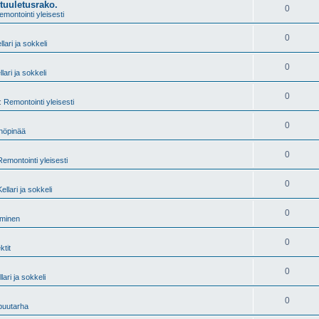
tuuletusrako.
0
emontointi yleisesti
0
llari ja sokkeli
0
llari ja sokkeli
0
i:
Remontointi yleisesti
0
 höpinää
0
Remontointi yleisesti
0
Kellari ja sokkeli
0
äminen
0
ktit
0
lari ja sokkeli
0
 puutarha