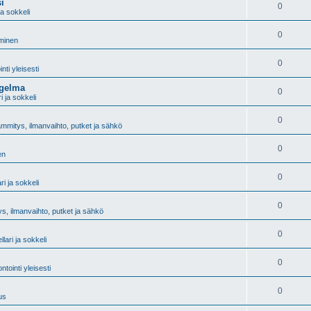
i
0
 ja sokkeli
0
äminen
0
ti yleisesti
ngelma
0
ri ja sokkeli
0
mmitys, ilmanvaihto, putket ja sähkö
0
en
0
ari ja sokkeli
0
s, ilmanvaihto, putket ja sähkö
0
llari ja sokkeli
0
tointi yleisesti
0
us