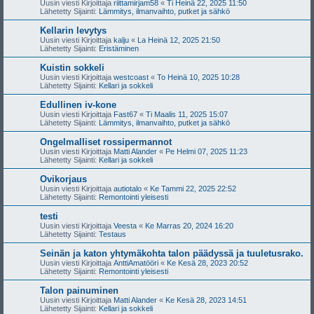
Uusin viesti Kirjoittaja
riittamirjam58
«
Ti Heinä 22, 2025 11:50
Lähetetty Sijainti:
Lämmitys, ilmanvaihto, putket ja sähkö
Kellarin levytys
Uusin viesti Kirjoittaja
kalju
«
La Heinä 12, 2025 21:50
Lähetetty Sijainti:
Eristäminen
Kuistin sokkeli
Uusin viesti Kirjoittaja
westcoast
«
To Heinä 10, 2025 10:28
Lähetetty Sijainti:
Kellari ja sokkeli
Edullinen iv-kone
Uusin viesti Kirjoittaja
Fast67
«
Ti Maalis 11, 2025 15:07
Lähetetty Sijainti:
Lämmitys, ilmanvaihto, putket ja sähkö
Ongelmalliset rossipermannot
Uusin viesti Kirjoittaja
Matti Alander
«
Pe Helmi 07, 2025 11:23
Lähetetty Sijainti:
Kellari ja sokkeli
Ovikorjaus
Uusin viesti Kirjoittaja
autiotalo
«
Ke Tammi 22, 2025 22:52
Lähetetty Sijainti:
Remontointi yleisesti
testi
Uusin viesti Kirjoittaja
Veesta
«
Ke Marras 20, 2024 16:20
Lähetetty Sijainti:
Testaus
Seinän ja katon yhtymäkohta talon päädyssä ja tuuletusrako.
Uusin viesti Kirjoittaja
AnttiAmatööri
«
Ke Kesä 28, 2023 20:52
Lähetetty Sijainti:
Remontointi yleisesti
Talon painuminen
Uusin viesti Kirjoittaja
Matti Alander
«
Ke Kesä 28, 2023 14:51
Lähetetty Sijainti:
Kellari ja sokkeli