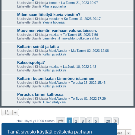
Uusin viesti Kirjoittaja
ismox
«
La Tammi 21, 2023 10:07
Lähetetty Sijainti:
Piha ja puutarha
Miten saan liitettyä kuvia viestiin?
Uusin viesti Kirjoittaja
m.sulen
«
Ke Tammi 11, 2023 20:17
Lähetetty Sijainti:
Yleistä höpinää
Muovinen viemäri vanhaan valurautaiseen.
Uusin viesti Kirjoittaja
mozlac
«
To Tammi 05, 2023 7:56
Lähetetty Sijainti:
Lämmitys, ilmanvaihto, putket ja sähkö
Kellarin seinät ja lattia
Uusin viesti Kirjoittaja
Matti Alander
«
Ma Tammi 02, 2023 12:08
Lähetetty Sijainti:
Kellari ja sokkeli
Kaksoispohja?
Uusin viesti Kirjoittaja
mozlac
«
La Joulu 10, 2022 1:43
Lähetetty Sijainti:
Kellari ja sokkeli
Kellarin betonilaatan lämmöneristäminen
Uusin viesti Kirjoittaja
Matti Alander
«
To Loka 13, 2022 15:43
Lähetetty Sijainti:
Kellari ja sokkeli
Perustus kiinni kalliossa
Uusin viesti Kirjoittaja
Matti Alander
«
To Syys 01, 2022 17:29
Lähetetty Sijainti:
Tuliko yllätyksiä...
Sivu
1
/
20
1
2
3
4
5
20
Seuraa
Haku löysi yli 1000 tulosta
…
Tämä sivusto käyttää evästeitä parhaan
Hyppää