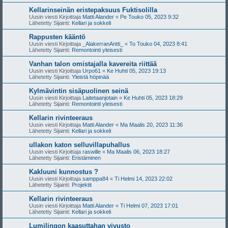
Kellarinseinän eristepaksuus Fuktisolilla
Uusin viesti Kirjoittaja
Matti Alander
«
Pe Touko 05, 2023 9:32
Lähetetty Sijainti:
Kellari ja sokkeli
Rappusten kääntö
Uusin viesti Kirjoittaja
_AlakerranAntti_
«
To Touko 04, 2023 8:41
Lähetetty Sijainti:
Remontointi yleisesti
Vanhan talon omistajalla kavereita riittää
Uusin viesti Kirjoittaja
Urpo61
«
Ke Huhti 05, 2023 19:13
Lähetetty Sijainti:
Yleistä höpinää
Kylmävintin sisäpuolinen seinä
Uusin viesti Kirjoittaja
Laitetaanjotain
«
Ke Huhti 05, 2023 18:29
Lähetetty Sijainti:
Remontointi yleisesti
Kellarin rivinteeraus
Uusin viesti Kirjoittaja
Matti Alander
«
Ma Maalis 20, 2023 11:36
Lähetetty Sijainti:
Kellari ja sokkeli
ullakon katon selluvillapuhallus
Uusin viesti Kirjoittaja
raswille
«
Ma Maalis 06, 2023 18:27
Lähetetty Sijainti:
Eristäminen
Kakluuni kunnostus ?
Uusin viesti Kirjoittaja
samppa84
«
Ti Helmi 14, 2023 22:02
Lähetetty Sijainti:
Projektit
Kellarin rivinteeraus
Uusin viesti Kirjoittaja
Matti Alander
«
Ti Helmi 07, 2023 17:01
Lähetetty Sijainti:
Kellari ja sokkeli
Lumilingon kaasuttahan vivusto