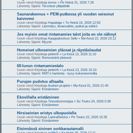
Uusin viesti Kirjoittaja
ismox
«
Pe Heinä 31, 2026 7:26
Lähetetty Sijainti:
Terveiset ylläpidolle
Saunarakennus + PEM-putkessa yli vuoden seisonut
kaivovesi
Uusin viesti Kirjoittaja
Hapattaja
«
To Heinä 16, 2026 12:50
Lähetetty Sijainti:
Lämmitys, ilmanvaihto, putket ja sähkö
Jos myisin omat rintamamies talot joita en ole nähnyt
Uusin viesti Kirjoittaja
Kauppakeskus Sello
«
Ma Kesä 22, 2026 23:12
Lähetetty Sijainti:
Myynti
Homeiset ulkoseinien yläosat ja räystäslaudat
Uusin viesti Kirjoittaja
petterih
«
La Kesä 13, 2026 11:10
Lähetetty Sijainti:
Remontointi yleisesti
60-luvun rintamamiestalo
Uusin viesti Kirjoittaja
petterih
«
La Kesä 13, 2026 10:10
Lähetetty Sijainti:
RMT:n hankinta - kysy kokeneemmilta
Purujen pudotus alhaalta
Uusin viesti Kirjoittaja
Ikuinen projekti
«
Ma Kesä 01, 2026 21:45
Lähetetty Sijainti:
Eristäminen
Ekovillalla eristäminen
Uusin viesti Kirjoittaja
Teeseitseremppa
«
Su Touko 24, 2026 0:38
Lähetetty Sijainti:
Eristäminen
Hirsiseinien eristys ulkopuolella
Uusin viesti Kirjoittaja
LaiskaReiska
«
Pe Touko 22, 2026 15:35
Lähetetty Sijainti:
Eristäminen
Etsinnässä sininen sorkkarautamalli
Uusin viesti Kirjoittaja
m48k0
«
Ke Huhti 29, 2026 17:11