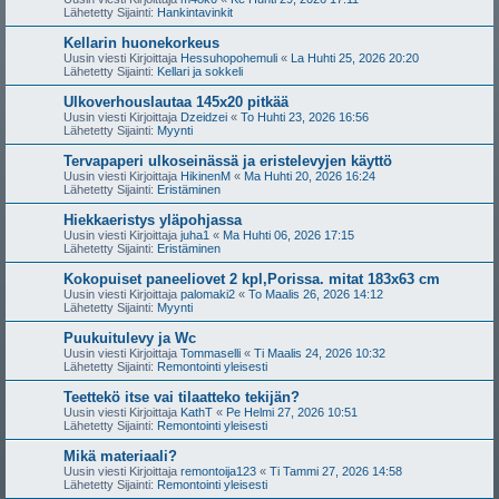
Lähetetty Sijainti:
Hankintavinkit
Kellarin huonekorkeus
Uusin viesti Kirjoittaja
Hessuhopohemuli
«
La Huhti 25, 2026 20:20
Lähetetty Sijainti:
Kellari ja sokkeli
Ulkoverhouslautaa 145x20 pitkää
Uusin viesti Kirjoittaja
Dzeidzei
«
To Huhti 23, 2026 16:56
Lähetetty Sijainti:
Myynti
Tervapaperi ulkoseinässä ja eristelevyjen käyttö
Uusin viesti Kirjoittaja
HikinenM
«
Ma Huhti 20, 2026 16:24
Lähetetty Sijainti:
Eristäminen
Hiekkaeristys yläpohjassa
Uusin viesti Kirjoittaja
juha1
«
Ma Huhti 06, 2026 17:15
Lähetetty Sijainti:
Eristäminen
Kokopuiset paneeliovet 2 kpl,Porissa. mitat 183x63 cm
Uusin viesti Kirjoittaja
palomaki2
«
To Maalis 26, 2026 14:12
Lähetetty Sijainti:
Myynti
Puukuitulevy ja Wc
Uusin viesti Kirjoittaja
Tommaselli
«
Ti Maalis 24, 2026 10:32
Lähetetty Sijainti:
Remontointi yleisesti
Teettekö itse vai tilaatteko tekijän?
Uusin viesti Kirjoittaja
KathT
«
Pe Helmi 27, 2026 10:51
Lähetetty Sijainti:
Remontointi yleisesti
Mikä materiaali?
Uusin viesti Kirjoittaja
remontoija123
«
Ti Tammi 27, 2026 14:58
Lähetetty Sijainti:
Remontointi yleisesti