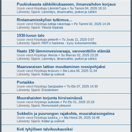
Puukiukaasta sähkökiukaaseen, ilmanvaihdon korjaus
Uusin viesti Kirjoittaja
LämminTupa
«
Su Tammi 04, 2026 18:10
Lähetetty Sijainti:
Lämmitys, ilmanvaihto, putket ja sähkö
Rintamamieskylien tutkimus...
Uusin viesti Kirjoittaja
tutkija-rakentaja
«
Pe Tammi 02, 2026 14:26
Lähetetty Sijainti:
Yleistä höpinää
1930-luvun talo
Uusin viesti Kirjoittaja
petterih
«
To Joulu 11, 2025 0:07
Lähetetty Sijainti:
RMT:n hankinta - kysy kokeneemmilta
Haato 150 lämminvesivaraaja, varoventtiilin elämää
Uusin viesti Kirjoittaja
Veesta
«
Su Marras 02, 2025 23:28
Lähetetty Sijainti:
Lämmitys, ilmanvaihto, putket ja sähkö
Maanvaraisen lattian muuttaminen rossipohjaksi
Uusin viesti Kirjoittaja
tkoivuro
«
Ma Loka 06, 2025 11:34
Lähetetty Sijainti:
Kellari ja sokkeli
Portaikko
Uusin viesti Kirjoittaja
Sarppadee
«
To Elo 07, 2025 14:30
Lähetetty Sijainti:
Eristäminen
Muurahaisten torjunta hirsiseinässä
Uusin viesti Kirjoittaja
autiotalo
«
Pe Elo 01, 2025 15:18
Lähetetty Sijainti:
Remontointi yleisesti
Sokkelin ja puurungon rajakohta, muurahaisongelma
Uusin viesti Kirjoittaja
tuukka_r
«
Ma Heinä 28, 2025 16:48
Lähetetty Sijainti:
Kellari ja sokkeli
Koti tyhjilleen talvikuukausiksi