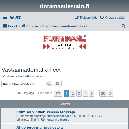
rintamamiestalo.fi
UKK
Rekisteröidy
Kirjaudu sisään
E
Portal
Etusivu
Etsi
Vastaamattomat aiheet
t
s
i
Vastaamattomat aiheet
Siirry tarkennettuun hakuun
Etsi
Tarkennettu haku
Sivu
1
/
20
1
2
3
4
5
20
Seuraa
Haku löysi yli 1000 tulosta
…
Aiheet
Kylmien vinttien kanssa vinkkejä
Uusin viesti Kirjoittaja
Nuariremppaaja
«
La Elo 01, 2026 11:27
Lähetetty Sijainti:
Remontointi yleisesti
AI generoi mainosviestejä