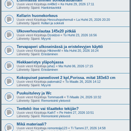
Etsinnässä sininen sorkkarautamalli
Uusin viesti Kirjoittaja
m48k0
«
Ke Huhti 29, 2026 17:11
Lähetetty Sijainti:
Hankintavinkit
Kellarin huonekorkeus
Uusin viesti Kirjoittaja
Hessuhopohemuli
«
La Huhti 25, 2026 20:20
Lähetetty Sijainti:
Kellari ja sokkeli
Ulkoverhouslautaa 145x20 pitkää
Uusin viesti Kirjoittaja
Dzeidzei
«
To Huhti 23, 2026 16:56
Lähetetty Sijainti:
Myynti
Tervapaperi ulkoseinässä ja eristelevyjen käyttö
Uusin viesti Kirjoittaja
HikinenM
«
Ma Huhti 20, 2026 16:24
Lähetetty Sijainti:
Eristäminen
Hiekkaeristys yläpohjassa
Uusin viesti Kirjoittaja
juha1
«
Ma Huhti 06, 2026 17:15
Lähetetty Sijainti:
Eristäminen
Kokopuiset paneeliovet 2 kpl,Porissa. mitat 183x63 cm
Uusin viesti Kirjoittaja
palomaki2
«
To Maalis 26, 2026 14:12
Lähetetty Sijainti:
Myynti
Puukuitulevy ja Wc
Uusin viesti Kirjoittaja
Tommaselli
«
Ti Maalis 24, 2026 10:32
Lähetetty Sijainti:
Remontointi yleisesti
Teettekö itse vai tilaatteko tekijän?
Uusin viesti Kirjoittaja
KathT
«
Pe Helmi 27, 2026 10:51
Lähetetty Sijainti:
Remontointi yleisesti
Mikä materiaali?
Uusin viesti Kirjoittaja
remontoija123
«
Ti Tammi 27, 2026 14:58