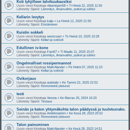
Koti tyhjilleen talvikuukausiksi
Uusin viesti Kirjoittaja
riittamirjam58
«
Ti Heinä 22, 2025 11:50
Lähetetty Sijainti:
Lämmitys, ilmanvaihto, putket ja sähkö
Kellarin levytys
Uusin viesti Kirjoittaja
kalju
«
La Heinä 12, 2025 21:50
Lähetetty Sijainti:
Eristäminen
Kuistin sokkeli
Uusin viesti Kirjoittaja
westcoast
«
To Heinä 10, 2025 10:28
Lähetetty Sijainti:
Kellari ja sokkeli
Edullinen iv-kone
Uusin viesti Kirjoittaja
Fast67
«
Ti Maalis 11, 2025 15:07
Lähetetty Sijainti:
Lämmitys, ilmanvaihto, putket ja sähkö
Ongelmalliset rossipermannot
Uusin viesti Kirjoittaja
Matti Alander
«
Pe Helmi 07, 2025 11:23
Lähetetty Sijainti:
Kellari ja sokkeli
Ovikorjaus
Uusin viesti Kirjoittaja
autiotalo
«
Ke Tammi 22, 2025 22:52
Lähetetty Sijainti:
Remontointi yleisesti
testi
Uusin viesti Kirjoittaja
Veesta
«
Ke Marras 20, 2024 16:20
Lähetetty Sijainti:
Testaus
Seinän ja katon yhtymäkohta talon päädyssä ja tuuletusrako.
Uusin viesti Kirjoittaja
AnttiAmatööri
«
Ke Kesä 28, 2023 20:52
Lähetetty Sijainti:
Remontointi yleisesti
Talon painuminen
Uusin viesti Kirjoittaja
Matti Alander
«
Ke Kesä 28, 2023 14:51