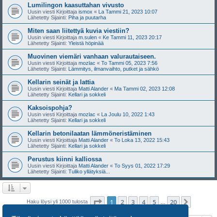
Lumilingon kaasuttahan vivusto
Uusin viesti Kirjoittaja
ismox
«
La Tammi 21, 2023 10:07
Lähetetty Sijainti:
Piha ja puutarha
Miten saan liitettyä kuvia viestiin?
Uusin viesti Kirjoittaja
m.sulen
«
Ke Tammi 11, 2023 20:17
Lähetetty Sijainti:
Yleistä höpinää
Muovinen viemäri vanhaan valurautaiseen.
Uusin viesti Kirjoittaja
mozlac
«
To Tammi 05, 2023 7:56
Lähetetty Sijainti:
Lämmitys, ilmanvaihto, putket ja sähkö
Kellarin seinät ja lattia
Uusin viesti Kirjoittaja
Matti Alander
«
Ma Tammi 02, 2023 12:08
Lähetetty Sijainti:
Kellari ja sokkeli
Kaksoispohja?
Uusin viesti Kirjoittaja
mozlac
«
La Joulu 10, 2022 1:43
Lähetetty Sijainti:
Kellari ja sokkeli
Kellarin betonilaatan lämmöneristäminen
Uusin viesti Kirjoittaja
Matti Alander
«
To Loka 13, 2022 15:43
Lähetetty Sijainti:
Kellari ja sokkeli
Perustus kiinni kalliossa
Uusin viesti Kirjoittaja
Matti Alander
«
To Syys 01, 2022 17:29
Lähetetty Sijainti:
Tuliko yllätyksiä...
Sivu
1
/
20
1
2
3
4
5
20
Seuraa
Haku löysi yli 1000 tulosta
…