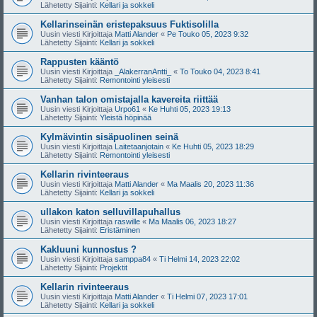
Lähetetty Sijainti:
Kellari ja sokkeli
Kellarinseinän eristepaksuus Fuktisolilla
Uusin viesti Kirjoittaja
Matti Alander
«
Pe Touko 05, 2023 9:32
Lähetetty Sijainti:
Kellari ja sokkeli
Rappusten kääntö
Uusin viesti Kirjoittaja
_AlakerranAntti_
«
To Touko 04, 2023 8:41
Lähetetty Sijainti:
Remontointi yleisesti
Vanhan talon omistajalla kavereita riittää
Uusin viesti Kirjoittaja
Urpo61
«
Ke Huhti 05, 2023 19:13
Lähetetty Sijainti:
Yleistä höpinää
Kylmävintin sisäpuolinen seinä
Uusin viesti Kirjoittaja
Laitetaanjotain
«
Ke Huhti 05, 2023 18:29
Lähetetty Sijainti:
Remontointi yleisesti
Kellarin rivinteeraus
Uusin viesti Kirjoittaja
Matti Alander
«
Ma Maalis 20, 2023 11:36
Lähetetty Sijainti:
Kellari ja sokkeli
ullakon katon selluvillapuhallus
Uusin viesti Kirjoittaja
raswille
«
Ma Maalis 06, 2023 18:27
Lähetetty Sijainti:
Eristäminen
Kakluuni kunnostus ?
Uusin viesti Kirjoittaja
samppa84
«
Ti Helmi 14, 2023 22:02
Lähetetty Sijainti:
Projektit
Kellarin rivinteeraus
Uusin viesti Kirjoittaja
Matti Alander
«
Ti Helmi 07, 2023 17:01
Lähetetty Sijainti:
Kellari ja sokkeli