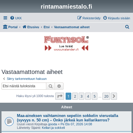
rintamamiestalo.fi
UKK
Rekisteröidy
Kirjaudu sisään
E
Portal
Etusivu
Etsi
Vastaamattomat aiheet
t
s
i
Vastaamattomat aiheet
Siirry tarkennettuun hakuun
Etsi
Tarkennettu haku
Sivu
1
/
20
1
2
3
4
5
20
Seuraa
Haku löysi yli 1000 tulosta
…
Aiheet
Maa-aineksen vaihtaminen sepeliin sokkelin vierustalla
(syvyys n. 50 cm) – Onko järkeä kun kellarikerros?
Uusin viesti Kirjoittaja
gooda
«
Pe Elo 07, 2026 14:08
Lähetetty Sijainti:
Kellari ja sokkeli