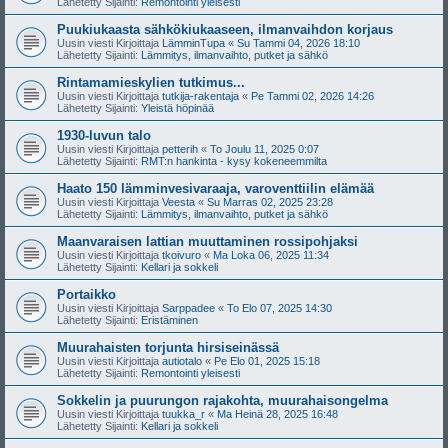
Lähetetty Sijainti:
Remontointi yleisesti
Puukiukaasta sähkökiukaaseen, ilmanvaihdon korjaus
Uusin viesti Kirjoittaja
LämminTupa
«
Su Tammi 04, 2026 18:10
Lähetetty Sijainti:
Lämmitys, ilmanvaihto, putket ja sähkö
Rintamamieskylien tutkimus...
Uusin viesti Kirjoittaja
tutkija-rakentaja
«
Pe Tammi 02, 2026 14:26
Lähetetty Sijainti:
Yleistä höpinää
1930-luvun talo
Uusin viesti Kirjoittaja
petterih
«
To Joulu 11, 2025 0:07
Lähetetty Sijainti:
RMT:n hankinta - kysy kokeneemmilta
Haato 150 lämminvesivaraaja, varoventtiilin elämää
Uusin viesti Kirjoittaja
Veesta
«
Su Marras 02, 2025 23:28
Lähetetty Sijainti:
Lämmitys, ilmanvaihto, putket ja sähkö
Maanvaraisen lattian muuttaminen rossipohjaksi
Uusin viesti Kirjoittaja
tkoivuro
«
Ma Loka 06, 2025 11:34
Lähetetty Sijainti:
Kellari ja sokkeli
Portaikko
Uusin viesti Kirjoittaja
Sarppadee
«
To Elo 07, 2025 14:30
Lähetetty Sijainti:
Eristäminen
Muurahaisten torjunta hirsiseinässä
Uusin viesti Kirjoittaja
autiotalo
«
Pe Elo 01, 2025 15:18
Lähetetty Sijainti:
Remontointi yleisesti
Sokkelin ja puurungon rajakohta, muurahaisongelma
Uusin viesti Kirjoittaja
tuukka_r
«
Ma Heinä 28, 2025 16:48
Lähetetty Sijainti:
Kellari ja sokkeli