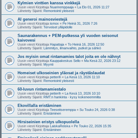
Kylmien vinttien kanssa vinkkejä
Uusin viesti Kirjoittaja
Nuariremppaaja
«
La Elo 01, 2026 11:27
Lähetetty Sijainti:
Remontointi yleisesti
AI generoi mainosviestejä
Uusin viesti Kirjoittaja
ismox
«
Pe Heinä 31, 2026 7:26
Lähetetty Sijainti:
Terveiset ylläpidolle
Saunarakennus + PEM-putkessa yli vuoden seisonut
kaivovesi
Uusin viesti Kirjoittaja
Hapattaja
«
To Heinä 16, 2026 12:50
Lähetetty Sijainti:
Lämmitys, ilmanvaihto, putket ja sähkö
Jos myisin omat rintamamies talot joita en ole nähnyt
Uusin viesti Kirjoittaja
Kauppakeskus Sello
«
Ma Kesä 22, 2026 23:12
Lähetetty Sijainti:
Myynti
Homeiset ulkoseinien yläosat ja räystäslaudat
Uusin viesti Kirjoittaja
petterih
«
La Kesä 13, 2026 11:10
Lähetetty Sijainti:
Remontointi yleisesti
60-luvun rintamamiestalo
Uusin viesti Kirjoittaja
petterih
«
La Kesä 13, 2026 10:10
Lähetetty Sijainti:
RMT:n hankinta - kysy kokeneemmilta
Ekovillalla eristäminen
Uusin viesti Kirjoittaja
Teeseitseremppa
«
Su Touko 24, 2026 0:38
Lähetetty Sijainti:
Eristäminen
Hirsiseinien eristys ulkopuolella
Uusin viesti Kirjoittaja
LaiskaReiska
«
Pe Touko 22, 2026 15:35
Lähetetty Sijainti:
Eristäminen