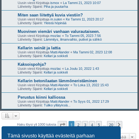
Uusin viesti Kirjoittaja
ismox
«
La Tammi 21, 2023 10:07
Lähetetty Sijainti:
Piha ja puutarha
Miten saan liitettyä kuvia viestiin?
Uusin viesti Kirjoittaja
m.sulen
«
Ke Tammi 11, 2023 20:17
Lähetetty Sijainti:
Yleistä höpinää
Muovinen viemäri vanhaan valurautaiseen.
Uusin viesti Kirjoittaja
mozlac
«
To Tammi 05, 2023 7:56
Lähetetty Sijainti:
Lämmitys, ilmanvaihto, putket ja sähkö
Kellarin seinät ja lattia
Uusin viesti Kirjoittaja
Matti Alander
«
Ma Tammi 02, 2023 12:08
Lähetetty Sijainti:
Kellari ja sokkeli
Kaksoispohja?
Uusin viesti Kirjoittaja
mozlac
«
La Joulu 10, 2022 1:43
Lähetetty Sijainti:
Kellari ja sokkeli
Kellarin betonilaatan lämmöneristäminen
Uusin viesti Kirjoittaja
Matti Alander
«
To Loka 13, 2022 15:43
Lähetetty Sijainti:
Kellari ja sokkeli
Perustus kiinni kalliossa
Uusin viesti Kirjoittaja
Matti Alander
«
To Syys 01, 2022 17:29
Lähetetty Sijainti:
Tuliko yllätyksiä...
Sivu
1
/
20
1
2
3
4
5
20
Seuraa
Haku löysi yli 1000 tulosta
…
Tämä sivusto käyttää evästeitä parhaan
Hyppää