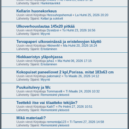
Lähetetty Sijainti:
Hankintavinkit
Kellarin huonekorkeus
Uusin viesti Kirjoittaja
Hessuhopohemuli
«
La Huhti 25, 2026 20:20
Lähetetty Sijainti:
Kellari ja sokkeli
Ulkoverhouslautaa 145x20 pitkää
Uusin viesti Kirjoittaja
Dzeidzei
«
To Huhti 23, 2026 16:56
Lähetetty Sijainti:
Myynti
Tervapaperi ulkoseinässä ja eristelevyjen käyttö
Uusin viesti Kirjoittaja
HikinenM
«
Ma Huhti 20, 2026 16:24
Lähetetty Sijainti:
Eristäminen
Hiekkaeristys yläpohjassa
Uusin viesti Kirjoittaja
juha1
«
Ma Huhti 06, 2026 17:15
Lähetetty Sijainti:
Eristäminen
Kokopuiset paneeliovet 2 kpl,Porissa. mitat 183x63 cm
Uusin viesti Kirjoittaja
palomaki2
«
To Maalis 26, 2026 14:12
Lähetetty Sijainti:
Myynti
Puukuitulevy ja Wc
Uusin viesti Kirjoittaja
Tommaselli
«
Ti Maalis 24, 2026 10:32
Lähetetty Sijainti:
Remontointi yleisesti
Teettekö itse vai tilaatteko tekijän?
Uusin viesti Kirjoittaja
KathT
«
Pe Helmi 27, 2026 10:51
Lähetetty Sijainti:
Remontointi yleisesti
Mikä materiaali?
Uusin viesti Kirjoittaja
remontoija123
«
Ti Tammi 27, 2026 14:58
Lähetetty Sijainti:
Remontointi yleisesti