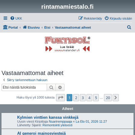
rintamamiestalo.fi
UKK
Rekisteröidy
Kirjaudu sisään
E
Portal
Etusivu
Etsi
Vastaamattomat aiheet
t
s
i
Vastaamattomat aiheet
Siirry tarkennettuun hakuun
Etsi
Tarkennettu haku
Sivu
1
/
20
1
2
3
4
5
20
Seuraa
Haku löysi yli 1000 tulosta
…
Aiheet
Kylmien vinttien kanssa vinkkejä
Uusin viesti Kirjoittaja
Nuariremppaaja
«
La Elo 01, 2026 11:27
Lähetetty Sijainti:
Remontointi yleisesti
AI generoi mainosviestejä