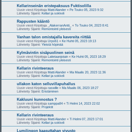
Kellarinseinän eristepaksuus Fuktisolilla
Uusin viesti Kirjoittaja
Matti Alander
«
Pe Touko 05, 2023 9:32
Lähetetty Sijainti:
Kellari ja sokkeli
Rappusten kääntö
Uusin viesti Kirjoittaja
_AlakerranAntti_
«
To Touko 04, 2023 8:41
Lähetetty Sijainti:
Remontointi yleisesti
Vanhan talon omistajalla kavereita riittää
Uusin viesti Kirjoittaja
Urpo61
«
Ke Huhti 05, 2023 19:13
Lähetetty Sijainti:
Yleistä höpinää
Kylmävintin sisäpuolinen seinä
Uusin viesti Kirjoittaja
Laitetaanjotain
«
Ke Huhti 05, 2023 18:29
Lähetetty Sijainti:
Remontointi yleisesti
Kellarin rivinteeraus
Uusin viesti Kirjoittaja
Matti Alander
«
Ma Maalis 20, 2023 11:36
Lähetetty Sijainti:
Kellari ja sokkeli
ullakon katon selluvillapuhallus
Uusin viesti Kirjoittaja
raswille
«
Ma Maalis 06, 2023 18:27
Lähetetty Sijainti:
Eristäminen
Kakluuni kunnostus ?
Uusin viesti Kirjoittaja
samppa84
«
Ti Helmi 14, 2023 22:02
Lähetetty Sijainti:
Projektit
Kellarin rivinteeraus
Uusin viesti Kirjoittaja
Matti Alander
«
Ti Helmi 07, 2023 17:01
Lähetetty Sijainti:
Kellari ja sokkeli
Lumilingon kaasuttahan vivusto