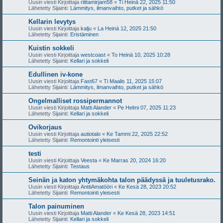
Uusin viesti Kirjoittaja
riittamirjam58
«
Ti Heinä 22, 2025 11:50
Lähetetty Sijainti:
Lämmitys, ilmanvaihto, putket ja sähkö
Kellarin levytys
Uusin viesti Kirjoittaja
kalju
«
La Heinä 12, 2025 21:50
Lähetetty Sijainti:
Eristäminen
Kuistin sokkeli
Uusin viesti Kirjoittaja
westcoast
«
To Heinä 10, 2025 10:28
Lähetetty Sijainti:
Kellari ja sokkeli
Edullinen iv-kone
Uusin viesti Kirjoittaja
Fast67
«
Ti Maalis 11, 2025 15:07
Lähetetty Sijainti:
Lämmitys, ilmanvaihto, putket ja sähkö
Ongelmalliset rossipermannot
Uusin viesti Kirjoittaja
Matti Alander
«
Pe Helmi 07, 2025 11:23
Lähetetty Sijainti:
Kellari ja sokkeli
Ovikorjaus
Uusin viesti Kirjoittaja
autiotalo
«
Ke Tammi 22, 2025 22:52
Lähetetty Sijainti:
Remontointi yleisesti
testi
Uusin viesti Kirjoittaja
Veesta
«
Ke Marras 20, 2024 16:20
Lähetetty Sijainti:
Testaus
Seinän ja katon yhtymäkohta talon päädyssä ja tuuletusrako.
Uusin viesti Kirjoittaja
AnttiAmatööri
«
Ke Kesä 28, 2023 20:52
Lähetetty Sijainti:
Remontointi yleisesti
Talon painuminen
Uusin viesti Kirjoittaja
Matti Alander
«
Ke Kesä 28, 2023 14:51
Lähetetty Sijainti:
Kellari ja sokkeli