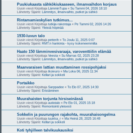
Puukiukaasta sähkökiukaaseen, ilmanvaihdon korjaus
Uusin viesti Kirjoittaja
LämminTupa
«
Su Tammi 04, 2026 18:10
Lähetetty Sijainti:
Lämmitys, ilmanvaihto, putket ja sähkö
Rintamamieskylien tutkimus...
Uusin viesti Kirjoittaja
tutkija-rakentaja
«
Pe Tammi 02, 2026 14:26
Lähetetty Sijainti:
Yleistä höpinää
1930-luvun talo
Uusin viesti Kirjoittaja
petterih
«
To Joulu 11, 2025 0:07
Lähetetty Sijainti:
RMT:n hankinta - kysy kokeneemmilta
Haato 150 lämminvesivaraaja, varoventtiilin elämää
Uusin viesti Kirjoittaja
Veesta
«
Su Marras 02, 2025 23:28
Lähetetty Sijainti:
Lämmitys, ilmanvaihto, putket ja sähkö
Maanvaraisen lattian muuttaminen rossipohjaksi
Uusin viesti Kirjoittaja
tkoivuro
«
Ma Loka 06, 2025 11:34
Lähetetty Sijainti:
Kellari ja sokkeli
Portaikko
Uusin viesti Kirjoittaja
Sarppadee
«
To Elo 07, 2025 14:30
Lähetetty Sijainti:
Eristäminen
Muurahaisten torjunta hirsiseinässä
Uusin viesti Kirjoittaja
autiotalo
«
Pe Elo 01, 2025 15:18
Lähetetty Sijainti:
Remontointi yleisesti
Sokkelin ja puurungon rajakohta, muurahaisongelma
Uusin viesti Kirjoittaja
tuukka_r
«
Ma Heinä 28, 2025 16:48
Lähetetty Sijainti:
Kellari ja sokkeli
Koti tyhjilleen talvikuukausiksi