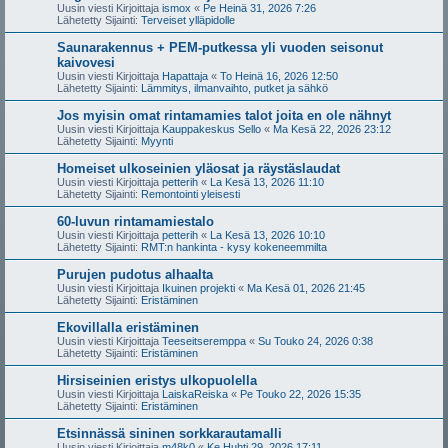
Uusin viesti Kirjoittaja
ismox
«
Pe Heinä 31, 2026 7:26
Lähetetty Sijainti:
Terveiset ylläpidolle
Saunarakennus + PEM-putkessa yli vuoden seisonut
kaivovesi
Uusin viesti Kirjoittaja
Hapattaja
«
To Heinä 16, 2026 12:50
Lähetetty Sijainti:
Lämmitys, ilmanvaihto, putket ja sähkö
Jos myisin omat rintamamies talot joita en ole nähnyt
Uusin viesti Kirjoittaja
Kauppakeskus Sello
«
Ma Kesä 22, 2026 23:12
Lähetetty Sijainti:
Myynti
Homeiset ulkoseinien yläosat ja räystäslaudat
Uusin viesti Kirjoittaja
petterih
«
La Kesä 13, 2026 11:10
Lähetetty Sijainti:
Remontointi yleisesti
60-luvun rintamamiestalo
Uusin viesti Kirjoittaja
petterih
«
La Kesä 13, 2026 10:10
Lähetetty Sijainti:
RMT:n hankinta - kysy kokeneemmilta
Purujen pudotus alhaalta
Uusin viesti Kirjoittaja
Ikuinen projekti
«
Ma Kesä 01, 2026 21:45
Lähetetty Sijainti:
Eristäminen
Ekovillalla eristäminen
Uusin viesti Kirjoittaja
Teeseitseremppa
«
Su Touko 24, 2026 0:38
Lähetetty Sijainti:
Eristäminen
Hirsiseinien eristys ulkopuolella
Uusin viesti Kirjoittaja
LaiskaReiska
«
Pe Touko 22, 2026 15:35
Lähetetty Sijainti:
Eristäminen
Etsinnässä sininen sorkkarautamalli
Uusin viesti Kirjoittaja
m48k0
«
Ke Huhti 29, 2026 17:11