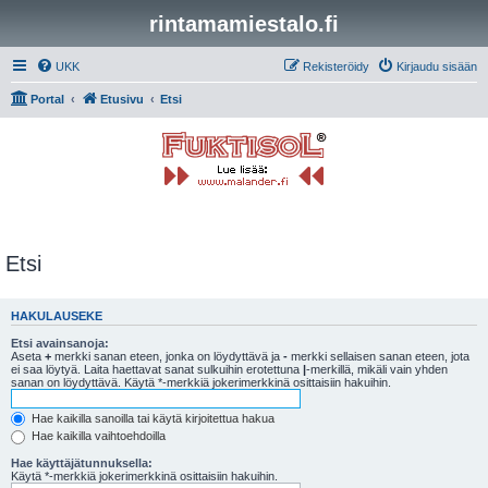
rintamamiestalo.fi
UKK
Rekisteröidy
Kirjaudu sisään
Portal
Etusivu
Etsi
Etsi
HAKULAUSEKE
Etsi avainsanoja:
Aseta
+
merkki sanan eteen, jonka on löydyttävä ja
-
merkki sellaisen sanan eteen, jota
ei saa löytyä. Laita haettavat sanat sulkuihin erotettuna
|
-merkillä, mikäli vain yhden
sanan on löydyttävä. Käytä *-merkkiä jokerimerkkinä osittaisiin hakuihin.
Hae kaikilla sanoilla tai käytä kirjoitettua hakua
Hae kaikilla vaihtoehdoilla
Hae käyttäjätunnuksella:
Käytä *-merkkiä jokerimerkkinä osittaisiin hakuihin.