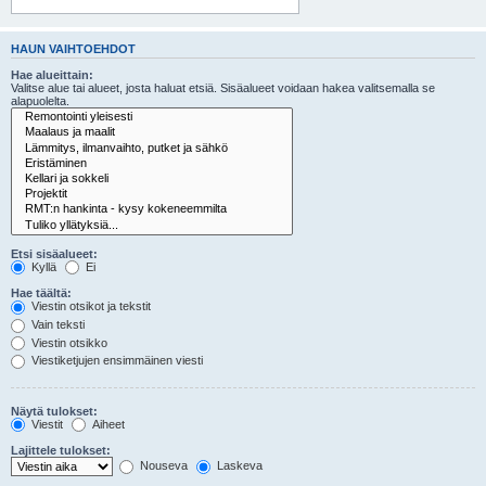
HAUN VAIHTOEHDOT
Hae alueittain:
Valitse alue tai alueet, josta haluat etsiä. Sisäalueet voidaan hakea valitsemalla se
alapuolelta.
Etsi sisäalueet:
Kyllä
Ei
Hae täältä:
Viestin otsikot ja tekstit
Vain teksti
Viestin otsikko
Viestiketjujen ensimmäinen viesti
Näytä tulokset:
Viestit
Aiheet
Lajittele tulokset:
Nouseva
Laskeva