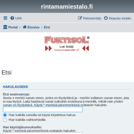
rintamamiestalo.fi
UKK
Rekisteröidy
Kirjaudu sisään
Portal
Etusivu
Etsi
Etsi
HAKULAUSEKE
Etsi avainsanoja:
Aseta
+
merkki sanan eteen, jonka on löydyttävä ja
-
merkki sellaisen sanan eteen, jota
ei saa löytyä. Laita haettavat sanat sulkuihin erotettuna
|
-merkillä, mikäli vain yhden
sanan on löydyttävä. Käytä *-merkkiä jokerimerkkinä osittaisiin hakuihin.
Hae kaikilla sanoilla tai käytä kirjoitettua hakua
Hae kaikilla vaihtoehdoilla
Hae käyttäjätunnuksella:
Käytä *-merkkiä jokerimerkkinä osittaisiin hakuihin.