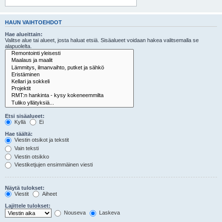
HAUN VAIHTOEHDOT
Hae alueittain:
Valitse alue tai alueet, josta haluat etsiä. Sisäalueet voidaan hakea valitsemalla se
alapuolelta.
Etsi sisäalueet:
Kyllä
Ei
Hae täältä:
Viestin otsikot ja tekstit
Vain teksti
Viestin otsikko
Viestiketjujen ensimmäinen viesti
Näytä tulokset:
Viestit
Aiheet
Lajittele tulokset:
Nouseva
Laskeva