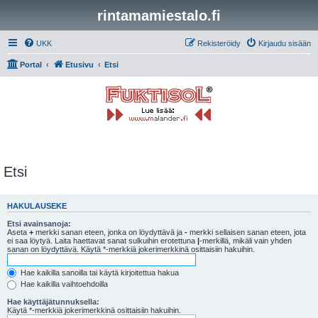
rintamamiestalo.fi
UKK
Rekisteröidy
Kirjaudu sisään
Portal
Etusivu
Etsi
Etsi
HAKULAUSEKE
Etsi avainsanoja:
Aseta
+
merkki sanan eteen, jonka on löydyttävä ja
-
merkki sellaisen sanan eteen, jota
ei saa löytyä. Laita haettavat sanat sulkuihin erotettuna
|
-merkillä, mikäli vain yhden
sanan on löydyttävä. Käytä *-merkkiä jokerimerkkinä osittaisiin hakuihin.
Hae kaikilla sanoilla tai käytä kirjoitettua hakua
Hae kaikilla vaihtoehdoilla
Hae käyttäjätunnuksella:
Käytä *-merkkiä jokerimerkkinä osittaisiin hakuihin.