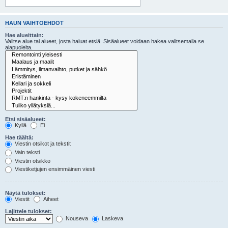
HAUN VAIHTOEHDOT
Hae alueittain:
Valitse alue tai alueet, josta haluat etsiä. Sisäalueet voidaan hakea valitsemalla se
alapuolelta.
Etsi sisäalueet:
Kyllä
Ei
Hae täältä:
Viestin otsikot ja tekstit
Vain teksti
Viestin otsikko
Viestiketjujen ensimmäinen viesti
Näytä tulokset:
Viestit
Aiheet
Lajittele tulokset:
Nouseva
Laskeva