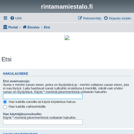
rintamamiestalo.fi
UKK
Rekisteröidy
Kirjaudu sisään
Portal
Etusivu
Etsi
Etsi
HAKULAUSEKE
Etsi avainsanoja:
Aseta
+
merkki sanan eteen, jonka on löydyttävä ja
-
merkki sellaisen sanan eteen, jota
ei saa löytyä. Laita haettavat sanat sulkuihin erotettuna
|
-merkillä, mikäli vain yhden
sanan on löydyttävä. Käytä *-merkkiä jokerimerkkinä osittaisiin hakuihin.
Hae kaikilla sanoilla tai käytä kirjoitettua hakua
Hae kaikilla vaihtoehdoilla
Hae käyttäjätunnuksella:
Käytä *-merkkiä jokerimerkkinä osittaisiin hakuihin.