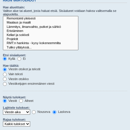
HAUN VAIHTOEHDOT
Hae alueittain:
Valitse alue tai alueet, josta haluat etsiä. Sisäalueet voidaan hakea valitsemalla se
alapuolelta.
Etsi sisäalueet:
Kyllä
Ei
Hae täältä:
Viestin otsikot ja tekstit
Vain teksti
Viestin otsikko
Viestiketjujen ensimmäinen viesti
Näytä tulokset:
Viestit
Aiheet
Lajittele tulokset:
Nouseva
Laskeva
Rajaa tulokset: