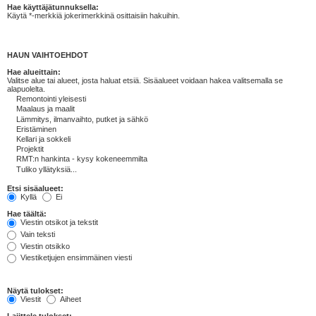
Hae käyttäjätunnuksella:
Käytä *-merkkiä jokerimerkkinä osittaisiin hakuihin.
HAUN VAIHTOEHDOT
Hae alueittain:
Valitse alue tai alueet, josta haluat etsiä. Sisäalueet voidaan hakea valitsemalla se
alapuolelta.
Etsi sisäalueet:
Kyllä
Ei
Hae täältä:
Viestin otsikot ja tekstit
Vain teksti
Viestin otsikko
Viestiketjujen ensimmäinen viesti
Näytä tulokset:
Viestit
Aiheet