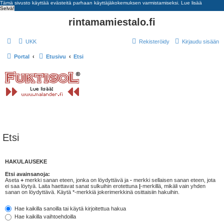
Tämä sivusto käyttää evästeitä parhaan käyttäjäkokemuksen varmistamiseksi.
Lue lisää
Selvä!
rintamamiestalo.fi
UKK
Rekisteröidy
Kirjaudu sisään
Portal
Etusivu
Etsi
Etsi
HAKULAUSEKE
Etsi avainsanoja:
Aseta
+
merkki sanan eteen, jonka on löydyttävä ja
-
merkki sellaisen sanan eteen, jota
ei saa löytyä. Laita haettavat sanat sulkuihin erotettuna
|
-merkillä, mikäli vain yhden
sanan on löydyttävä. Käytä *-merkkiä jokerimerkkinä osittaisiin hakuihin.
Hae kaikilla sanoilla tai käytä kirjoitettua hakua
Hae kaikilla vaihtoehdoilla