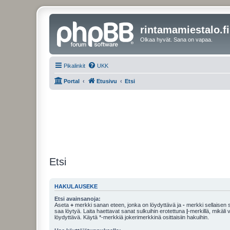
rintamamiestalo.fi
Olkaa hyvät. Sana on vapaa.
Pikalinkit
UKK
Portal
Etusivu
Etsi
Etsi
HAKULAUSEKE
Etsi avainsanoja:
Aseta
+
merkki sanan eteen, jonka on löydyttävä ja
-
merkki sellaisen s
saa löytyä. Laita haettavat sanat sulkuihin erotettuna
|
-merkillä, mikäli
löydyttävä. Käytä *-merkkiä jokerimerkkinä osittaisiin hakuihin.