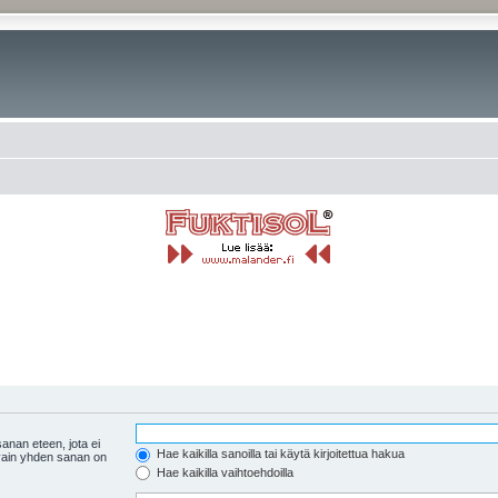
anan eteen, jota ei
Hae kaikilla sanoilla tai käytä kirjoitettua hakua
 vain yhden sanan on
Hae kaikilla vaihtoehdoilla