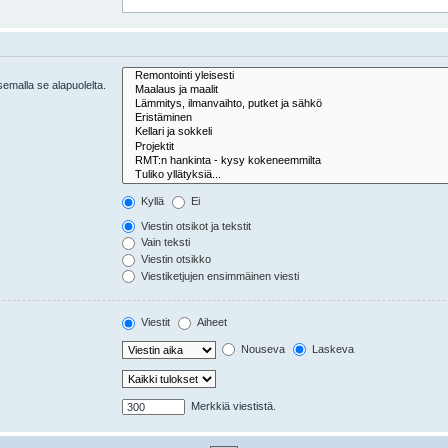
tsemalla se alapuolelta.
Kyllä
Ei
Viestin otsikot ja tekstit
Vain teksti
Viestin otsikko
Viestiketjujen ensimmäinen viesti
Viestit
Aiheet
Nouseva
Laskeva
Merkkiä viestistä.