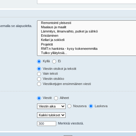
tsemalla se alapuolelta.
Kyllä
Ei
Viestin otsikot ja tekstit
Vain teksti
Viestin otsikko
Viestiketjujen ensimmäinen viesti
Viestit
Aiheet
Nouseva
Laskeva
Merkkiä viestistä.