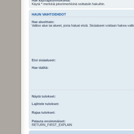
Hae käyttäjätunnuksella:
Käytä *-merkkiä jokerimerkkinä osittaisiin hakuihin.
HAUN VAIHTOEHDOT
Hae alueittain:
Valitse alue tai alueet, josta haluat etsiä. Sisäalueet voidaan hakea vali
Etsi sisäalueet:
Hae täältä:
Näytä tulokset:
Lajittele tulokset:
Rajaa tulokset:
Palauta ensimmäiset:
RETURN_FIRST_EXPLAIN