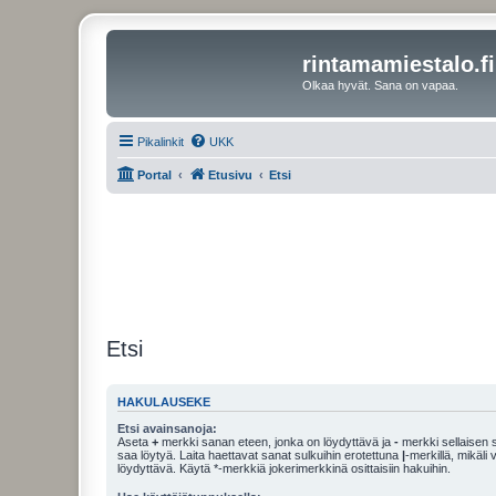
rintamamiestalo.fi
Olkaa hyvät. Sana on vapaa.
Pikalinkit
UKK
Portal
Etusivu
Etsi
Etsi
HAKULAUSEKE
Etsi avainsanoja:
Aseta
+
merkki sanan eteen, jonka on löydyttävä ja
-
merkki sellaisen s
saa löytyä. Laita haettavat sanat sulkuihin erotettuna
|
-merkillä, mikäli
löydyttävä. Käytä *-merkkiä jokerimerkkinä osittaisiin hakuihin.