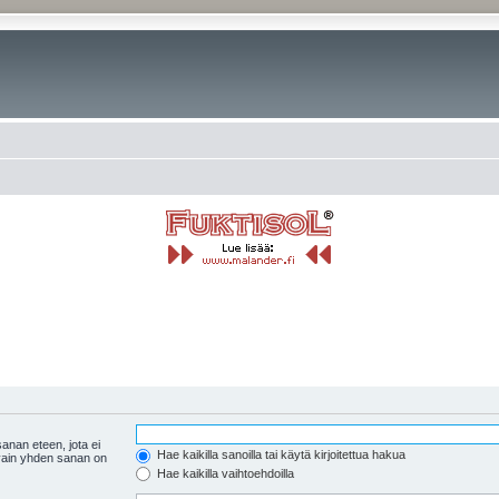
anan eteen, jota ei
Hae kaikilla sanoilla tai käytä kirjoitettua hakua
 vain yhden sanan on
Hae kaikilla vaihtoehdoilla