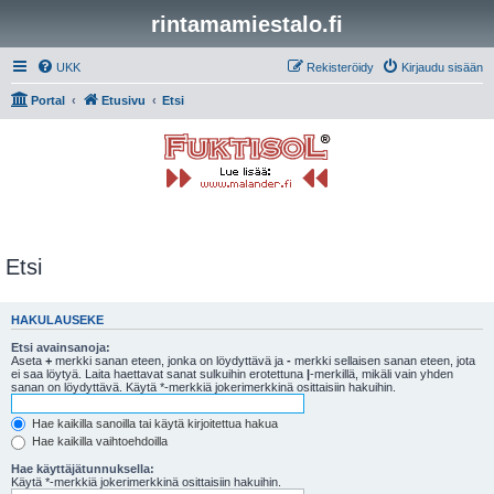
rintamamiestalo.fi
UKK
Rekisteröidy
Kirjaudu sisään
Portal
Etusivu
Etsi
Etsi
HAKULAUSEKE
Etsi avainsanoja:
Aseta
+
merkki sanan eteen, jonka on löydyttävä ja
-
merkki sellaisen sanan eteen, jota
ei saa löytyä. Laita haettavat sanat sulkuihin erotettuna
|
-merkillä, mikäli vain yhden
sanan on löydyttävä. Käytä *-merkkiä jokerimerkkinä osittaisiin hakuihin.
Hae kaikilla sanoilla tai käytä kirjoitettua hakua
Hae kaikilla vaihtoehdoilla
Hae käyttäjätunnuksella:
Käytä *-merkkiä jokerimerkkinä osittaisiin hakuihin.