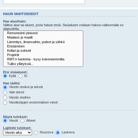
HAUN VAIHTOEHDOT
Hae alueittain:
Valitse alue tai alueet, josta haluat etsiä. Sisäalueet voidaan hakea valitsemalla se
alapuolelta.
Etsi sisäalueet:
Kyllä
Ei
Hae täältä:
Viestin otsikot ja tekstit
Vain teksti
Viestin otsikko
Viestiketjujen ensimmäinen viesti
Näytä tulokset:
Viestit
Aiheet
Lajittele tulokset:
Nouseva
Laskeva