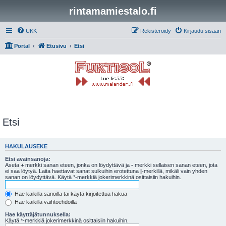
rintamamiestalo.fi
UKK
Rekisteröidy
Kirjaudu sisään
Portal
Etusivu
Etsi
Etsi
HAKULAUSEKE
Etsi avainsanoja:
Aseta
+
merkki sanan eteen, jonka on löydyttävä ja
-
merkki sellaisen sanan eteen, jota
ei saa löytyä. Laita haettavat sanat sulkuihin erotettuna
|
-merkillä, mikäli vain yhden
sanan on löydyttävä. Käytä *-merkkiä jokerimerkkinä osittaisiin hakuihin.
Hae kaikilla sanoilla tai käytä kirjoitettua hakua
Hae kaikilla vaihtoehdoilla
Hae käyttäjätunnuksella:
Käytä *-merkkiä jokerimerkkinä osittaisiin hakuihin.