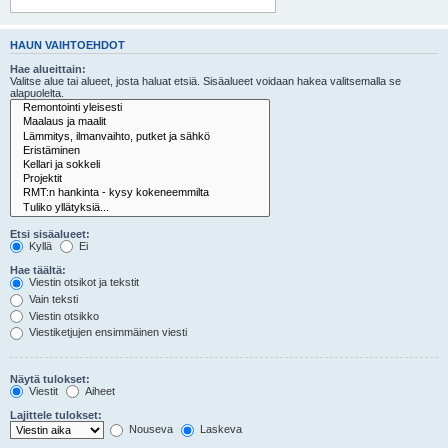
HAUN VAIHTOEHDOT
Hae alueittain:
Valitse alue tai alueet, josta haluat etsiä. Sisäalueet voidaan hakea valitsemalla se
alapuolelta.
Etsi sisäalueet:
Kyllä
Ei
Hae täältä:
Viestin otsikot ja tekstit
Vain teksti
Viestin otsikko
Viestiketjujen ensimmäinen viesti
Näytä tulokset:
Viestit
Aiheet
Lajittele tulokset:
Nouseva
Laskeva