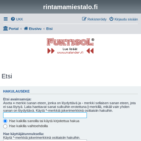
rintamamiestalo.fi
UKK
Rekisteröidy
Kirjaudu sisään
Portal
Etusivu
Etsi
Etsi
HAKULAUSEKE
Etsi avainsanoja:
Aseta
+
merkki sanan eteen, jonka on löydyttävä ja
-
merkki sellaisen sanan eteen, jota
ei saa löytyä. Laita haettavat sanat sulkuihin erotettuna
|
-merkillä, mikäli vain yhden
sanan on löydyttävä. Käytä *-merkkiä jokerimerkkinä osittaisiin hakuihin.
Hae kaikilla sanoilla tai käytä kirjoitettua hakua
Hae kaikilla vaihtoehdoilla
Hae käyttäjätunnuksella:
Käytä *-merkkiä jokerimerkkinä osittaisiin hakuihin.