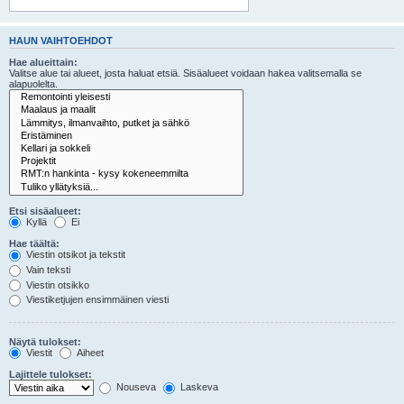
HAUN VAIHTOEHDOT
Hae alueittain:
Valitse alue tai alueet, josta haluat etsiä. Sisäalueet voidaan hakea valitsemalla se
alapuolelta.
Etsi sisäalueet:
Kyllä
Ei
Hae täältä:
Viestin otsikot ja tekstit
Vain teksti
Viestin otsikko
Viestiketjujen ensimmäinen viesti
Näytä tulokset:
Viestit
Aiheet
Lajittele tulokset:
Nouseva
Laskeva