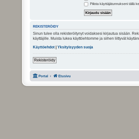
Piilota käyttäjätunnukseni tällä k
REKISTERÖIDY
Sinun tulee olla rekisteröitynyt voidaksesi kirjautua sisään. Rek
käyttäjille. Muista lukea käyttöehtomme ja siihen liittyvät käy
Käyttöehdot
|
Yksityisyyden suoja
Rekisteröidy
Portal
Etusivu