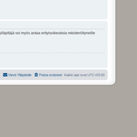
lläpitäjä voi myös antaa erityisoikeuksia rekisteröityneille
Viesti Ylläpidolle
Poista evästeet
Kaikki ajat ovat
UTC+03:00