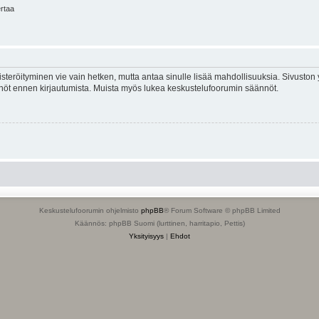
ertaa
isteröityminen vie vain hetken, mutta antaa sinulle lisää mahdollisuuksia. Sivuston y
tännöt ennen kirjautumista. Muista myös lukea keskustelufoorumin säännöt.
Keskustelufoorumin ohjelmisto
phpBB
® Forum Software © phpBB Limited
Käännös: phpBB Suomi (lurttinen, harritapio, Pettis)
Yksityisyys
|
Ehdot